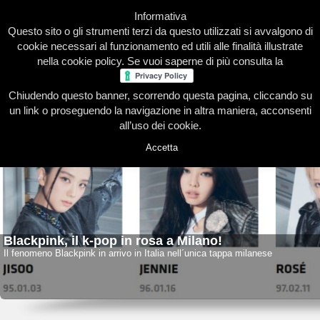
Informativa
Questo sito o gli strumenti terzi da questo utilizzati si avvalgono di
cookie necessari al funzionamento ed utili alle finalità illustrate
nella cookie policy. Se vuoi saperne di più consulta la
Chiudendo questo banner, scorrendo questa pagina, cliccando su
Home
Presentazione
Redazione
Le nostre firme
un link o proseguendo la navigazione in altra maniera, acconsenti
all’uso dei cookie.
Accetta
Blackpink, il k-pop in rosa a Milano!
Il fenomeno Blackpink in arrivo in Italia nell´unica tappa milanese