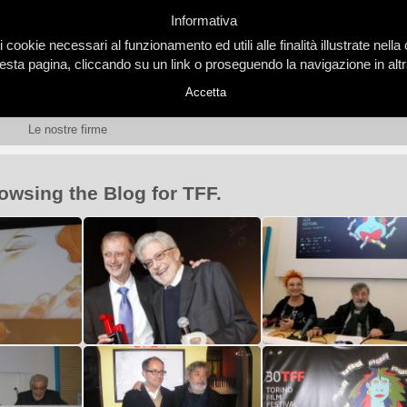
Informativa
i cookie necessari al funzionamento ed utili alle finalità illustrate nel
ta pagina, cliccando su un link o proseguendo la navigazione in altra
Accetta
Le nostre firme
owsing the Blog for TFF.
estival
TFF: al Reposi la cerimonia di
L’ultima conferenza stam
za stampa di
chiusura e la proclamazione del
Gianni Amelio al TFF