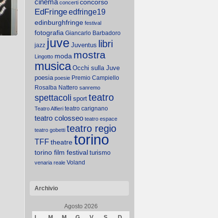
cinema
concorso
concerti
iusura
EdFringe
edfringe19
al ...
edinburghfringe
festival
fotografia
Giancarlo Barbadoro
juve
libri
Juventus
jazz
mostra
moda
Lingotto
 Film
musica
Occhi sulla Juve
Tense
poesia
Premio Campiello
poesie
Present
Rosalba Nattero
sanremo
artedì
teatro
spettacoli
sport
 film,
 svolge
teatro carignano
Teatro Alfieri
Mina,
cerca
teatro colosseo
teatro espace
 viene
teatro regio
locale
teatro gobetti
do i
torino
TFF
theatre
torino film festival
turismo
Voland
venaria reale
Archivio
Agosto 2026
L
M
M
G
V
S
D