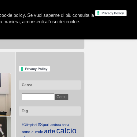
la cookie policy. Se vuoi saperne di più consulta la
 maniera, acconsenti all’uso dei cookie.
Cerca
Tag
#Sport
#Olimpiadi
andrea borla
calcio
arte
pa di
anna cuculo