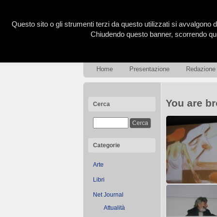
Questo sito o gli strumenti terzi da questo utilizzati si avvalgono d
Chiudendo questo banner, scorrendo ques
Home
Presentazione
Redazione
You are br
Cerca
Categorie
Arte
Libri
Net Journal
31° Torino Film F
Attualità
Alla conferen