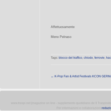
Affettuosamente
Meno Pelnaso
Tags:
blocco del traffico
,
chiodo
,
ferrovie
,
hac
←
K-Pop Fan & Artist Festivals KCON GERM
www.traspi.net [magazine on line - supplemento quotidiano de Il Traspiratore 
Per informazioni e collaborazioni
redazi