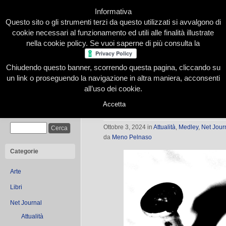
Informativa
Questo sito o gli strumenti terzi da questo utilizzati si avvalgono di
cookie necessari al funzionamento ed utili alle finalità illustrate
nella cookie policy. Se vuoi saperne di più consulta la
Chiudendo questo banner, scorrendo questa pagina, cliccando su
Home
Presentazione
Redazione
Le nostre firme
un link o proseguendo la navigazione in altra maniera, acconsenti
all’uso dei cookie.
Accetta
Il chiodo
Cerca
Ottobre 3, 2024
in
Attualità
,
Medley
,
Net Jour
da
Meno Pelnaso
Categorie
Arte
Libri
Net Journal
Attualità