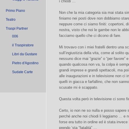
i chiodi …
Primo Piano
Non che la mia categoria sia mai stata si
finiamo nei posti dove non dobbiamo sta
Teatro
neppure come ci siamo finiti: copertoni, di
Traspi Partner
nostra, visto che noi le gambe non le abb
facciamo quello che ci dicono di fare.
006
il Traspiratore
Mi trovavo con i miei fratelli dentro una s
sull’ingiustizia della vita, come al solito
Libri da Gustare
nessuno dice mai “grazie” o “per favore” e 
Pietro d'Agostino
quando qualcosa non va, la colpa è sempr
grandi imprese e grandi spettacoli, ma poi 
Sudate Carte
alle inaugurazioni e in televisione non ci
quelli in giacca e farfallino, che non sann
scusate mi è scappato.
Questa volta però in televisione ci sono fi
Certo, io non ne so nulla e posso sapere s
perché anche noi chiodi li leggiamo … e no
forse era tutto in ordine ed è stata invece 
prendo ‘sta “fatalità” …