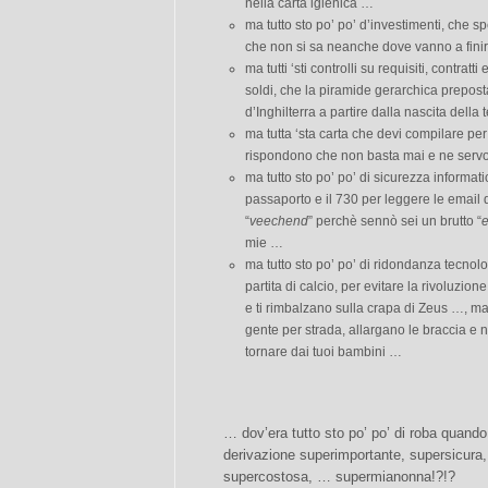
nella carta igienica …
ma tutto sto po’ po’ d’investimenti, che s
che non si sa neanche dove vanno a fini
ma tutti ‘sti controlli su requisiti, contratt
soldi, che la piramide gerarchica prepost
d’Inghilterra a partire dalla nascita dell
ma tutta ‘sta carta che devi compilare per 
rispondono che non basta mai e ne servon
ma tutto sto po’ po’ di sicurezza informati
passaporto e il 730 per leggere le email di 
“
veechend
” perchè sennò sei un brutto “
mie …
ma tutto sto po’ po’ di ridondanza tecnolo
partita di calcio, per evitare la rivoluzione
e ti rimbalzano sulla crapa di Zeus …, ma 
gente per strada, allargano le braccia e 
tornare dai tuoi bambini …
… dov’era tutto sto po’ po’ di roba quando 
derivazione superimportante, supersicura,
supercostosa, … supermianonna!?!?