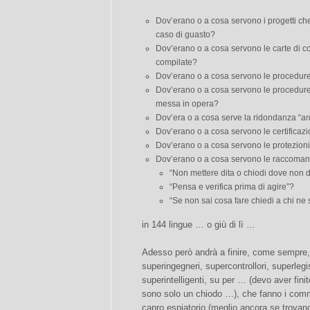
Dov’erano o a cosa servono i progetti ch
caso di guasto?
Dov’erano o a cosa servono le carte di c
compilate?
Dov’erano o a cosa servono le procedur
Dov’erano o a cosa servono le procedure 
messa in opera?
Dov’era o a cosa serve la ridondanza “
ar
Dov’erano o a cosa servono le certificazi
Dov’erano o a cosa servono le protezio
Dov’erano o a cosa servono le raccomandaz
“Non mettere dita o chiodi dove non
“Pensa e verifica prima di agire”?
“Se non sai cosa fare chiedi a chi ne s
in 144 lingue … o giù di lì …
Adesso però andrà a finire, come sempre, 
superingegneri, supercontrollori, superlegisl
superintelligenti, su per … (devo aver fin
sono solo un chiodo …), che fanno i comme
capro espiatorio (meglio ancora se trovan