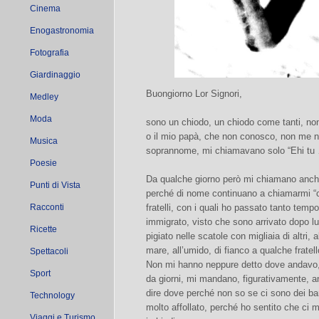
Cinema
Enogastronomia
Fotografia
Giardinaggio
Buongiorno Lor Signori,
Medley
Moda
sono un chiodo, un chiodo come tanti, n
o il mio papà, che non conosco, non me 
Musica
soprannome, mi chiamavano solo “Ehi tu 
Poesie
Da qualche giorno però mi chiamano anch
Punti di Vista
perché di nome continuano a chiamarmi “chi
Racconti
fratelli, con i quali ho passato tanto temp
immigrato, visto che sono arrivato dopo lun
Ricette
pigiato nelle scatole con migliaia di altri, a
mare, all’umido, di fianco a qualche fratel
Spettacoli
Non mi hanno neppure detto dove andavo,
Sport
da giorni, mi mandano, figurativamente, a
dire dove perché non so se ci sono dei ba
Technology
molto affollato, perché ho sentito che ci
Viaggi e Turismo