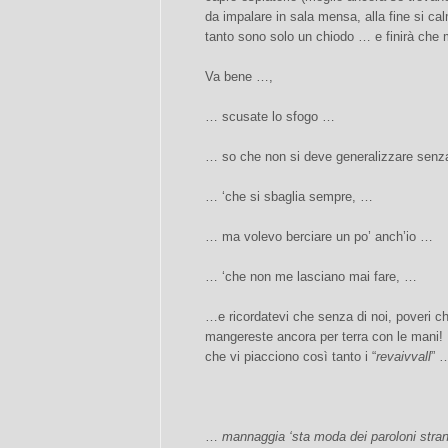
da impalare in sala mensa, alla fine si c
tanto sono solo un chiodo … e finirà che m
Va bene …,
… scusate lo sfogo …
… so che non si deve generalizzare sen
… ‘che si sbaglia sempre, …
… ma volevo berciare un po’ anch’io …
… ‘che non me lasciano mai fare, …
…e ricordatevi che senza di noi, poveri chi
mangereste ancora per terra con le mani! …
che vi piacciono così tanto i “
revaivvall
” 
…
mannaggia
‘sta moda dei paroloni stra