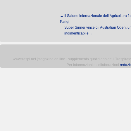
←
Il Salone Internazionale dell’Agricoltura fa
Parigi
Super Sinner vince gli Australian Open, 
indimenticabile
→
www.traspi.net [magazine on line - supplemento quotidiano de Il Traspiratore 
Per informazioni e collaborazioni
redazi