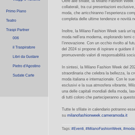
Oltre alle sfilate, la Milano Fashion Week 
collaterali, tra cui presentazioni esclusiv
Primo Piano
moda, che arricchiranno l’esperienza com
completa delle ultime tendenze e novità 
Teatro
Traspi Partner
Inoltre, la Milano Fashion Week sarà un’opp
moda nell’era moderna, esplorando temi com
006
l’innovazione. Con un occhio rivolto al fu
il Traspiratore
del 2024 si propone di ispirare e guidare 
promuovendo valori di responsabilità soci
Libri da Gustare
Pietro d'Agostino
In sintesi, la Milano Fashion Week del 20
straordinaria che celebra la bellezza, la cre
Sudate Carte
moda italiana e internazionale. Con le sue 
esclusivi e la sua atmosfera vibrante, Mi
una delle capitali mondiali della moda, la
di tutti coloro che parteciperanno a questo
Tutte le sfilate in calendario potranno ess
su
milanofashionweek.cameramoda.it
Tags:
#Eventi
,
#MilanoFashionWeek
,
#moda