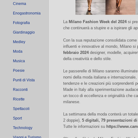
Cinema
Enogastronomia
La
Milano Fashion Week del 2024
si pr
Fotografia
che continuerà a stupire e a ispirare gli a
Giardinaggio
Con la sua reputazione consolidata come 
Medley
influenti e innovative al mondo, Milano si
Moda
febbraio 2024
designer, modelle, acquirent
della creatività e dello stile.
Musica
Poesie
Le passerelle di Milano saranno illuminate 
nomi della moda italiana e internazionale,
Punti di Vista
tendenze e le creazioni più sorprendenti pe
Made in Italy alla sperimentazione audace 
Racconti
un tocco di eccellenza e originalità che c
Ricette
milanese.
Spettacoli
La settimana della moda conterà un totale
Sport
2 doppie),
5 digitali, 79 presentazioni 
Tutte le informazioni su
https://www.cam
Technology
Viaggi e Turismo