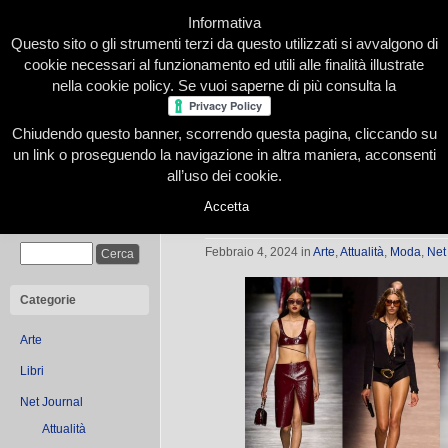
Informativa
Questo sito o gli strumenti terzi da questo utilizzati si avvalgono di
cookie necessari al funzionamento ed utili alle finalità illustrate
nella cookie policy. Se vuoi saperne di più consulta la
Chiudendo questo banner, scorrendo questa pagina, cliccando su
Home
Presentazione
Redazione
Le nostre firme
un link o proseguendo la navigazione in altra maniera, acconsenti
all’uso dei cookie.
Accetta
MILANO FASHION WEEK 2024
Cerca
Febbraio 4, 2024
in
Arte
,
Attualità
,
Moda
,
Net
Categorie
Arte
Libri
Net Journal
Attualità