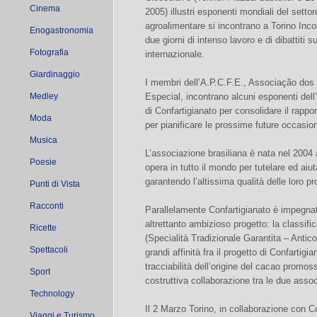
Cinema
2005) illustri esponenti mondiali del settor
agroalimentare si incontrano a Torino Inco
Enogastronomia
due giorni di intenso lavoro e di dibattiti s
Fotografia
internazionale.
Giardinaggio
I membri dell’A.P.C.F.E., Associação dos
Medley
Especial, incontrano alcuni esponenti dell
di Confartigianato per consolidare il rappo
Moda
per pianificare le prossime future occasion
Musica
L’associazione brasiliana è nata nel 2004 
Poesie
opera in tutto il mondo per tutelare ed aiu
garantendo l’altissima qualità delle loro pr
Punti di Vista
Racconti
Parallelamente Confartigianato è impegnata
altrettanto ambizioso progetto: la classif
Ricette
(Specialità Tradizionale Garantita – Antico
Spettacoli
grandi affinità fra il progetto di Confartigi
tracciabilità dell’origine del cacao promos
Sport
costruttiva collaborazione tra le due assoc
Technology
Il 2 Marzo Torino, in collaborazione con Co
Viaggi e Turismo