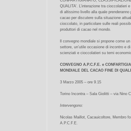
CONFARTIGIANATO, CLASSIFICAZION
QUALITA’. L’interazione tra cioccolatieri 
di altissimo livello alla quale prenderanno 
cacao per discutere sulla situazione attual
cioccolato, in particolare sulle reali possibi
produttori di cacao nel mondo.
ll convegno mondiale si propone come un 
settore, un’utile occasione di incontro e di
scienziati e cioccolatieri su temi economic
CONVEGNO A.P.C.F.E. e CONFARTIGI
MONDIALE DEL CACAO FINE DI QUALI
3 Marzo 2005 – ore 9.15
Torino Incontra – Sala Giolitti – via Nino 
Intervengono:
Nicolas Maillot, Cacauicoltore, Membro fo
A.P.C.F.E.