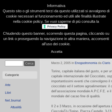
Informativa
Questo sito o gli strumenti terzi da questo utilizzati si avvalgono di
cookie necessari al funzionamento ed utili alle finalità illustrate
nella cookie policy. Se vuoi saperne di più consulta la
Chiudendo questo banner, scorrendo questa pagina, cliccando su
Home
Presentazione
Redazione
Le nostre firme
un link o proseguendo la navigazione in altra maniera, acconsenti
all’uso dei cookie.
Accetta
Torino, capitale del cioccolato
Cerca
Marzo 2, 2005
in
Enogastronomia
da
Claris
Torino, capitale italiana del gusto, e per 
Categorie
capitale internazionale del Cioccolato, os
importantissimi eventi che coinvolgono il
Arte
cioccolato ed il settore agroalimentare: il d
dell’associazione mondiale A.P.C.F.E. e i
Libri
mondiale del cacao fine di qualità.
Net Journal
Il 2 e 3 Marzo, in occasione dell’apertura d
Attualità
CioccolaTò (Torino. Piazza Castello. 3-1