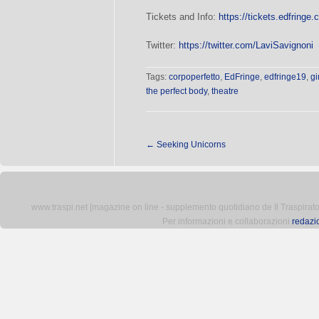
Tickets and Info:
https://tickets.edfringe
Twitter:
https://twitter.com/LaviSavignoni
Tags:
corpoperfetto
,
EdFringe
,
edfringe19
,
gi
the perfect body
,
theatre
←
Seeking Unicorns
www.traspi.net [magazine on line - supplemento quotidiano de Il Traspiratore 
Per informazioni e collaborazioni
redazi