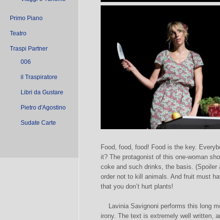
Primo Piano
Teatro
Traspi Partner
006
il Traspiratore
Libri da Gustare
Pietro d'Agostino
Sudate Carte
Food, food, food! Food is the key. Everyb
it? The protagonist of this one-woman sh
coke and such drinks, the basis. (Spoiler a
order not to kill animals. And fruit must ha
that you don’t hurt plants!
Lavinia Savignoni performs this long mono
irony. The text is extremely well written, 