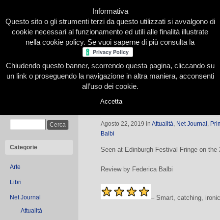
Informativa
Questo sito o gli strumenti terzi da questo utilizzati si avvalgono di
cookie necessari al funzionamento ed utili alle finalità illustrate
nella cookie policy. Se vuoi saperne di più consulta la
Chiudendo questo banner, scorrendo questa pagina, cliccando su
Home
Presentazione
Redazione
Le nostre firme
un link o proseguendo la navigazione in altra maniera, acconsenti
all’uso dei cookie.
Accetta
The Perfect Body
Cerca
Agosto 22, 2019
in
Attualità
,
Net Journal
,
Pri
Balbi
Categorie
Seen at Edinburgh Festival Fringe on the
Arte
Review by Federica Balbi
Libri
– Smart, catching, ironi
Net Journal
Attualità