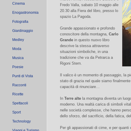
Cinema
Fredo Valla, sabato 10 maggio alle
20.30 alla Fiera del libro, presso lo
Enogastronomia
spazio La Pagoda.
Fotografia
Grande appassionato e profondo
Giardinaggio
conoscitore della montagna,
Carlo
Medley
Grande
in questo nuovo libro
descrive la stessa attraverso
Moda
situazioni simboliche, in una
tradizione che va da Petrarca a
Musica
Rigoni Stern.
Poesie
Il valico è un momento di passaggio, la pi
Punti di Vista
stato di grazia nel quale siamo finalmente 
Racconti
capacità di rinunciare…
Ricette
In
Terre alte
la montagna diventa un luogo
Spettacoli
moderno. Una realtà carica di simboli vita
nelle società complesse, che hanno perso 
Sport
dello sforzo, del sacrificio, della fatica, d
Technology
Per gli appassionati di cime, e per quanti 
Viaggi e Turismo