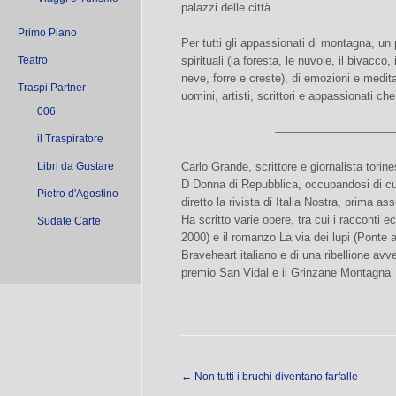
palazzi delle città.
Primo Piano
Per tutti gli appassionati di montagna, un 
Teatro
spirituali (la foresta, le nuvole, il bivacco
neve, forre e creste), di emozioni e meditazi
Traspi Partner
uomini, artisti, scrittori e appassionati 
006
———————————
il Traspiratore
Libri da Gustare
Carlo Grande, scrittore e giornalista tori
D Donna di Repubblica, occupandosi di cu
Pietro d'Agostino
diretto la rivista di Italia Nostra, prima as
Ha scritto varie opere, tra cui i racconti e
Sudate Carte
2000) e il romanzo La via dei lupi (Ponte a
Braveheart italiano e di una ribellione avv
premio San Vidal e il Grinzane Montagna
←
Non tutti i bruchi diventano farfalle