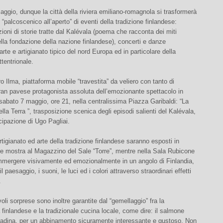
maggio, dunque la città della riviera emiliano-romagnola si trasformerà
 “palcoscenico all’aperto” di eventi della tradizione finlandese:
ioni di storie tratte dal Kalévala (poema che racconta dei miti
lla fondazione della nazione finlandese), concerti e danze
 arte e artigianato tipico del nord Europa ed in particolare della
ttentrionale.
ero Ilma, piattaforma mobile “travestita” da veliero con tanto di
ran pavese protagonista assoluta dell’emozionante spettacolo in
abato 7 maggio, ore 21, nella centralissima Piazza Garibaldi: “La
lla Terra ”, trasposizione scenica degli episodi salienti del Kalévala,
cipazione di Ugo Pagliai.
artigianato ed arte della tradizione finlandese saranno esposti in
te mostra al Magazzino del Sale “Torre”, mentre nella Sala Rubicone
immergere visivamente ed emozionalmente in un angolo di Finlandia,
 paesaggio, i suoni, le luci ed i colori attraverso straordinari effetti
.
oli sorprese sono inoltre garantite dal “gemellaggio” fra la
finlandese e la tradizionale cucina locale, come dire: il salmone
piadina, per un abbinamento sicuramente interessante e gustoso. Non