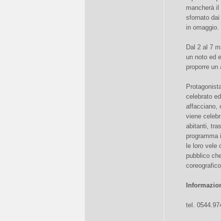
mancherà il
sfornato dai
in omaggio.
Dal 2 al 7 m
un noto ed e
proporre un 
Protagonista
celebrato ed
affacciano, 
viene celebr
abitanti, tr
programma il
le loro vele
pubblico che
coreografico
Informazion
tel. 0544.9