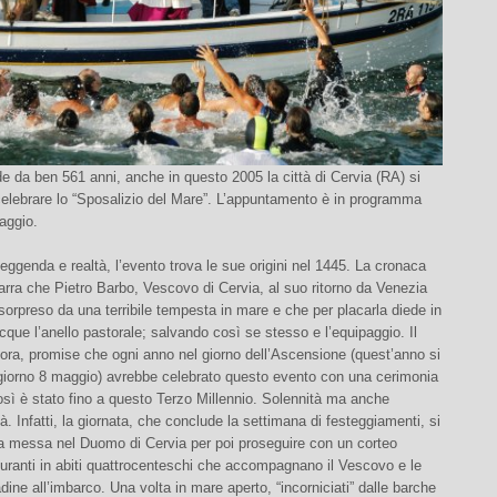
 da ben 561 anni, anche in questo 2005 la città di Cervia (RA) si
celebrare lo “Sposalizio del Mare”. L’appuntamento è in programma
maggio.
a leggenda e realtà, l’evento trova le sue origini nel 1445. La cronaca
arra che Pietro Barbo, Vescovo di Cervia, al suo ritorno da Venezia
sorpreso da una terribile tempesta in mare e che per placarla diede in
cque l’anello pastorale; salvando così se stesso e l’equipaggio. Il
ora, promise che ogni anno nel giorno dell’Ascensione (quest’anno si
 giorno 8 maggio) avrebbe celebrato questo evento con una cerimonia
sì è stato fino a questo Terzo Millennio. Solennità ma anche
tà. Infatti, la giornata, che conclude la settimana di festeggiamenti, si
a messa nel Duomo di Cervia per poi proseguire con un corteo
iguranti in abiti quattrocenteschi che accompagnano il Vescovo e le
adine all’imbarco. Una volta in mare aperto, “incorniciati” dalle barche