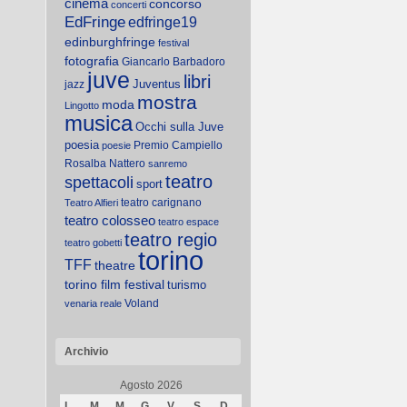
cinema
concorso
concerti
EdFringe
edfringe19
edinburghfringe
festival
fotografia
Giancarlo Barbadoro
juve
libri
Juventus
jazz
mostra
moda
Lingotto
musica
Occhi sulla Juve
poesia
Premio Campiello
poesie
Rosalba Nattero
sanremo
teatro
spettacoli
sport
teatro carignano
Teatro Alfieri
teatro colosseo
teatro espace
teatro regio
teatro gobetti
torino
TFF
theatre
torino film festival
turismo
Voland
venaria reale
Archivio
Agosto 2026
L
M
M
G
V
S
D