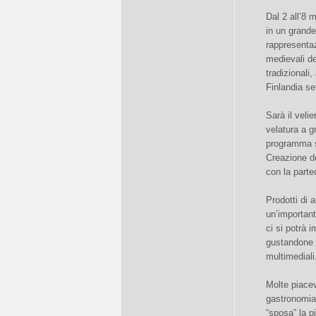
Dal 2 all’8 
in un grande
rappresentaz
medievali de
tradizionali,
Finlandia se
Sarà il veli
velatura a g
programma s
Creazione de
con la parte
Prodotti di 
un’importan
ci si potrà 
gustandone il
multimediali
Molte piacev
gastronomia 
“sposa” la 