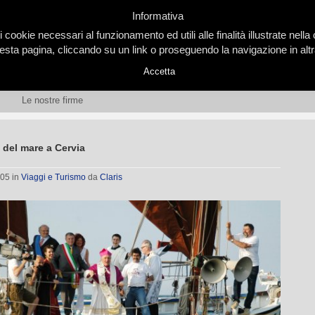
Informativa
i cookie necessari al funzionamento ed utili alle finalità illustrate nel
ta pagina, cliccando su un link o proseguendo la navigazione in altra
Accetta
Le nostre firme
 del mare a Cervia
005
in
Viaggi e Turismo
da
Claris