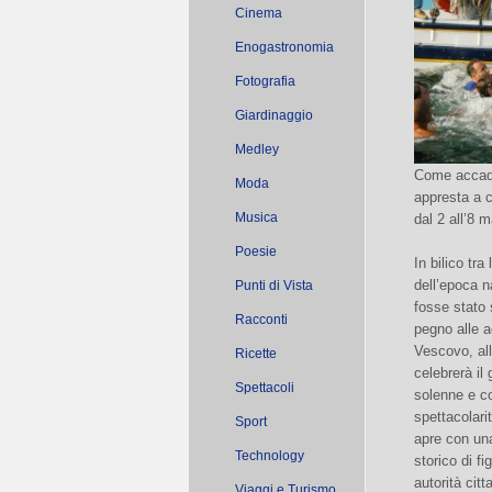
Cinema
Enogastronomia
Fotografia
Giardinaggio
Medley
Come accade
Moda
appresta a 
Musica
dal 2 all’8 
Poesie
In bilico tr
dell’epoca n
Punti di Vista
fosse stato 
Racconti
pegno alle a
Vescovo, all
Ricette
celebrerà il
Spettacoli
solenne e co
spettacolari
Sport
apre con un
Technology
storico di f
autorità citt
Viaggi e Turismo