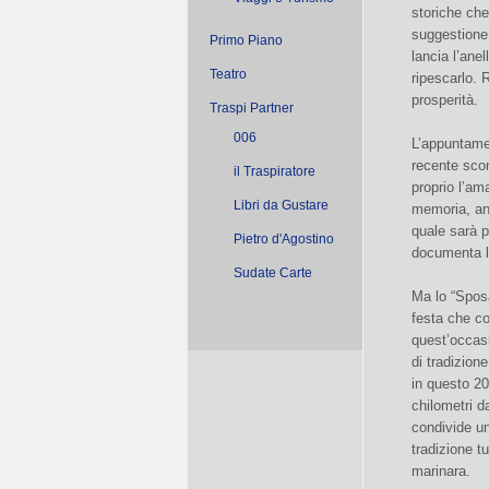
storiche che
suggestione,
Primo Piano
lancia l’ane
Teatro
ripescarlo. 
prosperità.
Traspi Partner
006
L’appuntamen
recente scom
il Traspiratore
proprio l’am
Libri da Gustare
memoria, anc
quale sarà p
Pietro d'Agostino
documenta l
Sudate Carte
Ma lo “Sposa
festa che co
quest’occasi
di tradizion
in questo 20
chilometri d
condivide un
tradizione tu
marinara.