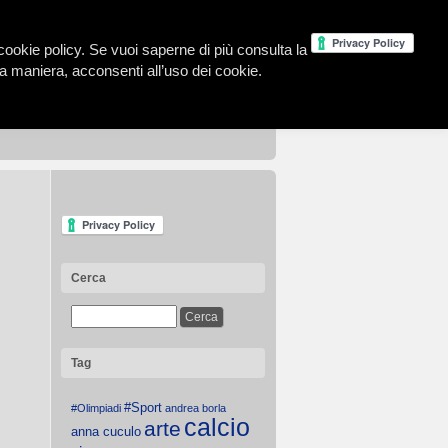
la cookie policy. Se vuoi saperne di più consulta la
 maniera, acconsenti all’uso dei cookie.
Cerca
Tag
#Sport
#Olimpiadi
andrea borla
calcio
arte
anna cuculo