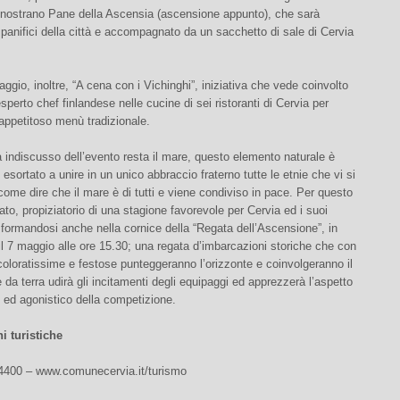
 nostrano Pane della Ascensia (ascensione appunto), che sarà
 panifici della città e accompagnato da un sacchetto di sale di Cervia
aggio, inoltre, “A cena con i Vichinghi”, iniziativa che vede coinvolto
sperto chef finlandese nelle cucine di sei ristoranti di Cervia per
appetitoso menù tradizionale.
 indiscusso dell’evento resta il mare, questo elemento naturale è
 esortato a unire in un unico abbraccio fraterno tutte le etnie che vi si
come dire che il mare è di tutti e viene condiviso in pace. Per questo
ato, propiziatorio di una stagione favorevole per Cervia ed i suoi
asformandosi anche nella cornice della “Regata dell’Ascensione”, in
 7 maggio alle ore 15.30; una regata d’imbarcazioni storiche che con
 coloratissime e festose punteggeranno l’orizzonte e coinvolgeranno il
 da terra udirà gli incitamenti degli equipaggi ed apprezzerà l’aspetto
 ed agonistico della competizione.
i turistiche
74400 – www.comunecervia.it/turismo