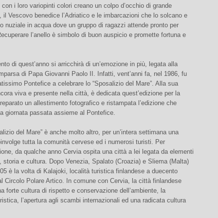
 con i loro variopinti colori creano un colpo d’occhio di grande
 il Vescovo benedice l’Adriatico e le imbarcazioni che lo solcano e
llo nuziale in acqua dove un gruppo di ragazzi attende pronto per
Recuperare l’anello è simbolo di buon auspicio e promette fortuna e
to di quest’anno si arricchirà di un’emozione in più, legata alla
parsa di Papa Giovanni Paolo II. Infatti, vent’anni fa, nel 1986, fu
atissimo Pontefice a celebrare lo “Sposalizio del Mare”. Alla sua
ora viva e presente nella città, è dedicata quest’edizione per la
reparato un allestimento fotografico e ristampata l’edizione che
a giornata passata assieme al Pontefice.
lizio del Mare” è anche molto altro, per un’intera settimana una
involge tutta la comunità cervese ed i numerosi turisti. Per
one, da qualche anno Cervia ospita una città a lei legata da elementi
e, storia e cultura. Dopo Venezia, Spalato (Croazia) e Sliema (Malta)
05 è la volta di Kalajoki, località turistica finlandese a duecento
al Circolo Polare Artico. In comune con Cervia, la città finlandese
a forte cultura di rispetto e conservazione dell’ambiente, la
ristica, l’apertura agli scambi internazionali ed una radicata cultura