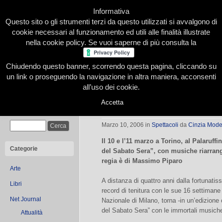
Informativa
Questo sito o gli strumenti terzi da questo utilizzati si avvalgono di
cookie necessari al funzionamento ed utili alle finalità illustrate
nella cookie policy. Se vuoi saperne di più consulta la
Chiudendo questo banner, scorrendo questa pagina, cliccando su
Home
Presentazione
Redazione
Le nostre firme
un link o proseguendo la navigazione in altra maniera, acconsenti
all’uso dei cookie.
Accetta
La febbre del Sabato Sera, il musica
Cerca
Marzo 10, 2006
in
Spettacoli
da
Cinzia Mod
Il 10 e l’11 marzo a Torino, al Palaruffi
Categorie
del Sabato Sera”, con musiche riarrang
regia è di Massimo Piparo
Arte
A distanza di quattro anni dalla fortunatis
Libri
record di tenitura con le sue 16 settimane
Net Journal
Nazionale di Milano, torna -in un’edizion
del Sabato Sera” con le immortali musich
Attualità