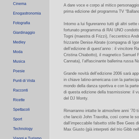
Cinema
A dare voce e corpo al mitico personaggio
prima edizione del programma TV “Balland
Enogastronomia
Fotografia
Intorno a lui figureranno tutti gli altri set
fortunato programma di RAI UNO condotto 
Giardinaggio
Togni (maestra di Frizzi), l’eccentrico Andr
Medley
frizzante Denise Abrate (compagna di Igor
dell’edizione di quest’anno : il vincitore 
Moda
Cristina Chiabotto), il magnetico Samuel
Cannata), l’affascinante ballerina russa Na
Musica
Poesie
Grande novità dell’edizione 2006 sarà appun
in chiave latino-americana con la partecipaz
Punti di Vista
mondo della danza sportiva e con la partec
Racconti
di questa edizione della trasmissione: il v
del DJ Monty.
Ricette
Spettacoli
Rimarranno intatte le atmosfere anni ’70 t
che lanciò John Travolta, così come le sono
Sport
dall’impeccabile falsetto stile Bee Gees 
Technology
Max Giusto (già interpreti del trio Gibb ne
Viaggi e Turismo