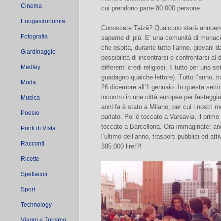
Cinema
cui prendono parte 80.000 persone.
Enogastronomia
Conoscete Taizè? Qualcuno starà annuendo
Fotografia
saperne di più. E’ una comunità di monaci 
che ospita, durante tutto l’anno, giovani da
Giardinaggio
possibilità di incontrarsi e confrontarsi al d
Medley
differenti credi religiosi. Il tutto per una
guadagno qualche lettore). Tutto l’anno, t
Moda
26 dicembre all’1 gennaio. In questa sett
incontro in una città europea per festeggi
Musica
anni fa è stato a Milano, per cui i nostri
Poesie
parlato. Poi è toccato a Varsavia, il prim
toccato a Barcellona. Ora immaginate: andat
Punti di Vista
l’ultimo dell’anno, trasporti pubblici ed atti
Racconti
385.000 lire!?!
Ricette
Spettacoli
Sport
Technology
Viaggi e Turismo