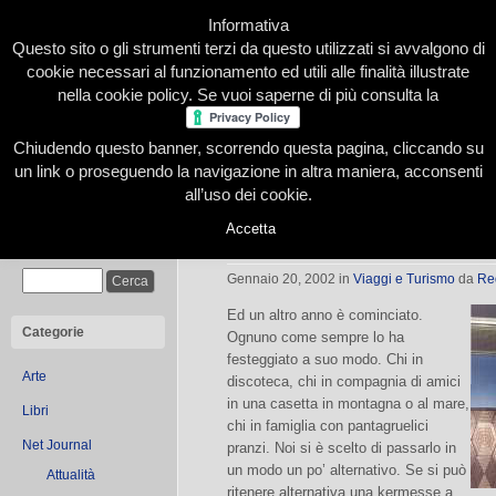
Informativa
Questo sito o gli strumenti terzi da questo utilizzati si avvalgono di
cookie necessari al funzionamento ed utili alle finalità illustrate
nella cookie policy. Se vuoi saperne di più consulta la
Chiudendo questo banner, scorrendo questa pagina, cliccando su
Home
Presentazione
Redazione
Le nostre firme
un link o proseguendo la navigazione in altra maniera, acconsenti
all’uso dei cookie.
Accetta
Da Taizé a Barcellona
Cerca
Gennaio 20, 2002
in
Viaggi e Turismo
da
Re
Ed un altro anno è cominciato.
Categorie
Ognuno come sempre lo ha
festeggiato a suo modo. Chi in
Arte
discoteca, chi in compagnia di amici
in una casetta in montagna o al mare,
Libri
chi in famiglia con pantagruelici
Net Journal
pranzi. Noi si è scelto di passarlo in
un modo un po’ alternativo. Se si può
Attualità
ritenere alternativa una kermesse a