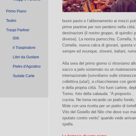
Primo Piano
Teatro
buoni pasto e l’abbonamento ai mezzi pubbl
prime piantine per non perdersi nella città.
Traspi Partner
destinazioni (il nostro gruppo, di quindici
006
diverse). La nostra parrocchia: Cornella, fu
Cornella, nuova calca di giovani, questa vo
il Traspiratore
sempre ed ovunque, sloveni, italiani, rumen
Libri da Gustare
Alla sera del primo giorno ci ritroviamo allo
Pietro d'Agostino
sacco a pelo sistemato su un materassino
internazionale (sorvoliamo sulle stranezze 
Sudate Carte
collettiva (uòa!), a chiacchierare con genito
e della propria città. Tiro fuori cartine, dep
Torino, foto della sabauda. “A proposito… 
cucina. Ne torna recando un piatto fondo
Mole con una ricetta per un piatto di torte
Vito del Gioiello del Nilo che deve suo m
sputato contro vento” quando vede arrivare 
spalla.