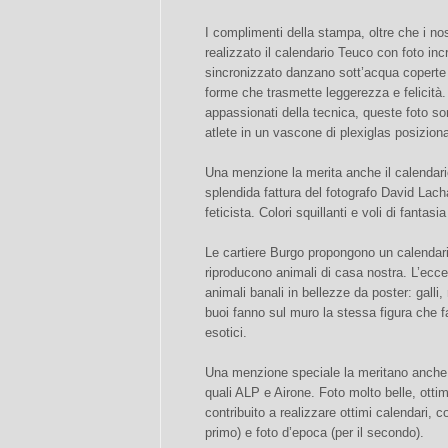
I complimenti della stampa, oltre che i no
realizzato il calendario Teuco con foto inc
sincronizzato danzano sott’acqua coperte di 
forme che trasmette leggerezza e felicità. 
appassionati della tecnica, queste foto s
atlete in un vascone di plexiglas posiziona
Una menzione la merita anche il calendar
splendida fattura del fotografo David Lachape
feticista. Colori squillanti e voli di fanta
Le cartiere Burgo propongono un calendari
riproducono animali di casa nostra. L’ecce
animali banali in bellezze da poster: galli,
buoi fanno sul muro la stessa figura che fa
esotici.
Una menzione speciale la meritano anche i 
quali ALP e Airone. Foto molto belle, otti
contribuito a realizzare ottimi calendari, c
primo) e foto d’epoca (per il secondo).