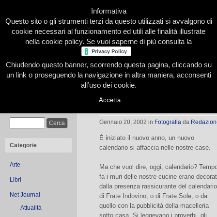
Informativa
Questo sito o gli strumenti terzi da questo utilizzati si avvalgono di
cookie necessari al funzionamento ed utili alle finalità illustrate
nella cookie policy. Se vuoi saperne di più consulta la
Chiudendo questo banner, scorrendo questa pagina, cliccando su
Home
Presentazione
Redazione
Le nostre firme
un link o proseguendo la navigazione in altra maniera, acconsenti
all’uso dei cookie.
Accetta
Dodici foto per dodici mesi
Cerca
Gennaio 20, 2002
in
Fotografia
da
Redazion
È iniziato il nuovo anno, un nuovo
Categorie
calendario si affaccia nelle nostre case.
Arte
Ma che vuol dire, oggi, calendario? Temp
fa i muri delle nostre cucine erano decora
Libri
dalla presenza rassicurante del calendario
Net Journal
di Frate Indovino, o di Frate Sole, o da
quello con la pubblicità della macelleria
Attualità
sotto casa. Si leggevano i proverbi, gli