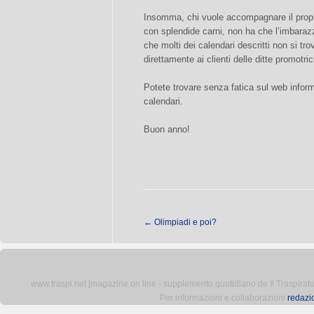
Insomma, chi vuole accompagnare il propr
con splendide carni, non ha che l’imbaraz
che molti dei calendari descritti non si tr
direttamente ai clienti delle ditte promotric
Potete trovare senza fatica sul web informa
calendari.
Buon anno!
←
Olimpiadi e poi?
www.traspi.net [magazine on line - supplemento quotidiano de Il Traspiratore 
Per informazioni e collaborazioni
redazi