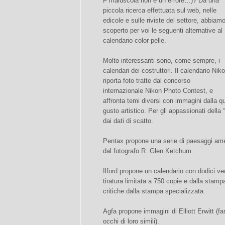
F maiuscola non è un errore…)? Da una
piccola ricerca effettuata sul web, nelle
edicole e sulle riviste del settore, abbiam
scoperto per voi le seguenti alternative al
calendario color pelle.
Molto interessanti sono, come sempre, i
calendari dei costruttori. Il calendario Nik
riporta foto tratte dal concorso
internazionale Nikon Photo Contest, e
affronta temi diversi con immagini dalla qu
gusto artistico. Per gli appassionati della
dai dati di scatto.
Pentax propone una serie di paesaggi amer
dal fotografo R. Glen Ketchum.
Ilford propone un calendario con dodici vec
tiratura limitata a 750 copie e dalla stampa
critiche dalla stampa specializzata.
Agfa propone immagini di Elliott Erwitt (fam
occhi di loro simili).