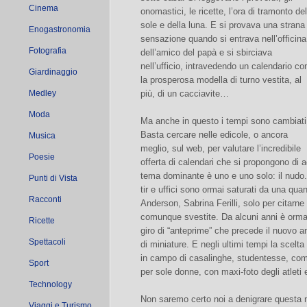
Cinema
onomastici, le ricette, l’ora di tramonto del
sole e della luna. E si provava una strana
Enogastronomia
sensazione quando si entrava nell’officina
Fotografia
dell’amico del papà e si sbirciava
nell’ufficio, intravedendo un calendario co
Giardinaggio
la prosperosa modella di turno vestita, al
Medley
più, di un cacciavite…
Moda
Ma anche in questo i tempi sono cambiati
Basta cercare nelle edicole, o ancora
Musica
meglio, sul web, per valutare l’incredibile
Poesie
offerta di calendari che si propongono di 
tema dominante è uno e uno solo: il nudo.
Punti di Vista
tir e uffici sono ormai saturati da una qua
Racconti
Anderson, Sabrina Ferilli, solo per citarn
comunque svestite. Da alcuni anni è ormai un 
Ricette
giro di “anteprime” che precede il nuovo an
Spettacoli
di miniature. E negli ultimi tempi la scelta
in campo di casalinghe, studentesse, comme
Sport
per sole donne, con maxi-foto degli atleti e
Technology
Non saremo certo noi a denigrare questa 
Viaggi e Turismo