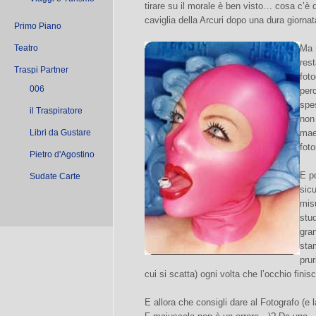
tirare su il morale è ben visto… cosa c’è di
caviglia della Arcuri dopo una dura giornat
Primo Piano
Teatro
Ma 
res
Traspi Partner
fot
006
per
spes
il Traspiratore
non
Libri da Gustare
maes
foto
Pietro d'Agostino
E po
Sudate Carte
sic
mis
stu
gran
stam
prur
cui si scatta) ogni volta che l’occhio finis
E allora che consigli dare al Fotografo (e l