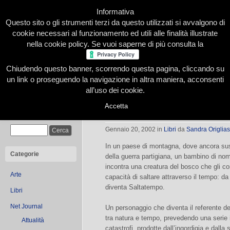
Informativa
Questo sito o gli strumenti terzi da questo utilizzati si avvalgono di
cookie necessari al funzionamento ed utili alle finalità illustrate
nella cookie policy. Se vuoi saperne di più consulta la
Chiudendo questo banner, scorrendo questa pagina, cliccando su
Home
Presentazione
Redazione
Le nostre firme
un link o proseguendo la navigazione in altra maniera, acconsenti
all’uso dei cookie.
Accetta
Tra natura e tempo
Cerca
Gennaio 20, 2002
in
Libri
da
Sandra Origlia
In un paese di montagna, dove ancora suss
Categorie
della guerra partigiana, un bambino di no
incontra una creatura del bosco che gli co
Arte
capacità di saltare attraverso il tempo: da
diventa Saltatempo.
Libri
Net Journal
Un personaggio che diventa il referente d
tra natura e tempo, prevedendo una serie 
Attualità
catastrofi, prodotte dall’ingordigia e dalla 