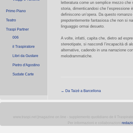
letteratura come un semplice mezzo che 
storia, dimenticandosi che l’espressione 
Primo Piano
definiscono un’opera. Da questo romanzo
Teatro
prepotentemente fantasiosa che non si na
linguaggio ormai desueto.
Traspi Partner
006
A volte, infatti, capita che, dietro ad esp
stereotipate, si nascondi l’incapacità di alc
il Traspiratore
alternative, cadendo in una narrazione con
Libri da Gustare
melodrammatiche.
Pietro d'Agostino
Sudate Carte
←
Da Taizé a Barcellona
www.traspi.net [magazine on line - supplemento quotidiano de Il Traspiratore 
Per informazioni e collaborazioni
redazi