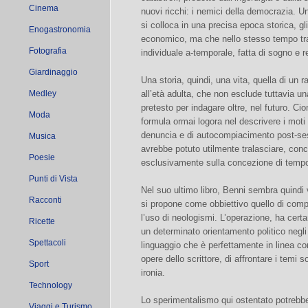
Cinema
nuovi ricchi: i nemici della democrazia. Un
si colloca in una precisa epoca storica, g
Enogastronomia
economico, ma che nello stesso tempo trac
Fotografia
individuale a-temporale, fatta di sogno e r
Giardinaggio
Una storia, quindi, una vita, quella di un
Medley
all’età adulta, che non esclude tuttavia una
pretesto per indagare oltre, nel futuro. Cio
Moda
formula ormai logora nel descrivere i moti 
denuncia e di autocompiacimento post-ses
Musica
avrebbe potuto utilmente tralasciare, con
Poesie
esclusivamente sulla concezione di tempo 
Punti di Vista
Nel suo ultimo libro, Benni sembra quindi 
Racconti
si propone come obbiettivo quello di compe
l’uso di neologismi. L’operazione, ha certam
Ricette
un determinato orientamento politico negl
Spettacoli
linguaggio che è perfettamente in linea co
opere dello scrittore, di affrontare i temi s
Sport
ironia.
Technology
Lo sperimentalismo qui ostentato potrebbe
Viaggi e Turismo