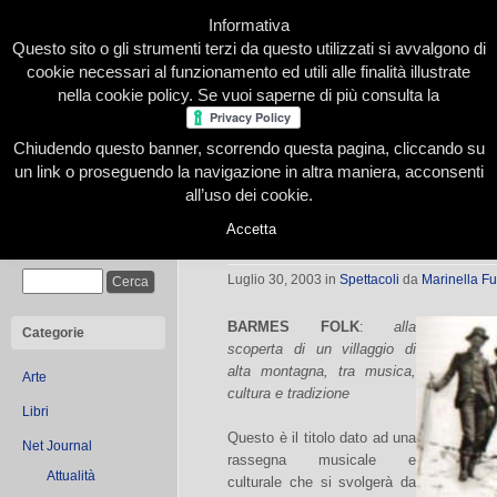
Informativa
Questo sito o gli strumenti terzi da questo utilizzati si avvalgono di
cookie necessari al funzionamento ed utili alle finalità illustrate
nella cookie policy. Se vuoi saperne di più consulta la
Chiudendo questo banner, scorrendo questa pagina, cliccando su
Home
Presentazione
Redazione
Le nostre firme
un link o proseguendo la navigazione in altra maniera, acconsenti
all’uso dei cookie.
Accetta
Barmes Folk
Cerca
Luglio 30, 2003
in
Spettacoli
da
Marinella F
BARMES FOLK
:
alla
Categorie
scoperta di un villaggio di
alta montagna, tra musica,
Arte
cultura e tradizione
Libri
Questo è il titolo dato ad una
Net Journal
rassegna musicale e
Attualità
culturale che si svolgerà da