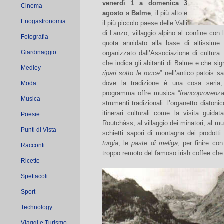
venerdì 1 a domenica 3
Cinema
agosto
a
Balme
, il più alto e
Enogastronomia
il più piccolo paese delle Valli
di Lanzo, villaggio alpino al confine con
Fotografia
quota annidato alla base di altissime
Giardinaggio
organizzato dall’Associazione di cultura
che indica gli abitanti di Balme e che sign
Medley
ripari sotto le rocce
” nell’antico patois s
dove la tradizione è una cosa seria, 
Moda
programma offre musica “
francoprovenza
Musica
strumenti tradizionali: l’organetto diaton
itinerari culturali come la visita guidata
Poesie
Routchàss, al villaggio dei minatori, al mu
Punti di Vista
schietti sapori di montagna dei prodotti 
turgia
, le
paste di meliga
, per finire con
Racconti
troppo remoto del famoso irish coffee che 
Ricette
Spettacoli
Sport
Technology
Viaggi e Turismo