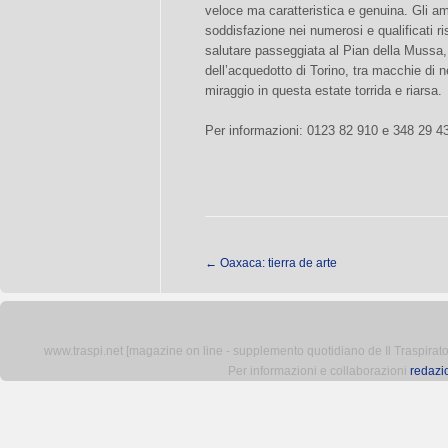
veloce ma caratteristica e genuina. Gli a
soddisfazione nei numerosi e qualificati r
salutare passeggiata al Pian della Mussa, 
dell’acquedotto di Torino, tra macchie di
miraggio in questa estate torrida e riarsa.
Per informazioni: 0123 82 910 e 348 29 4
←
Oaxaca: tierra de arte
www.traspi.net [magazine on line - supplemento quotidiano de Il Traspiratore 
Per informazioni e collaborazioni
redazi