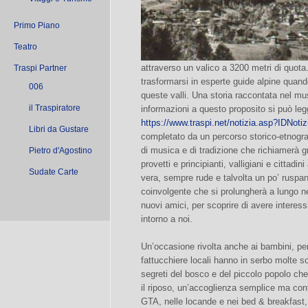
Primo Piano
Teatro
attraverso un valico a 3200 metri di quota.
Traspi Partner
trasformarsi in esperte guide alpine quando 
006
queste valli. Una storia raccontata nel mu
il Traspiratore
informazioni a questo proposito si può legg
https://www.traspi.net/notizia.asp?IDNoti
Libri da Gustare
completato da un percorso storico-etnografi
di musica e di tradizione che richiamerà gr
Pietro d'Agostino
provetti e principianti, valligiani e cittad
Sudate Carte
vera, sempre rude e talvolta un po’ ruspa
coinvolgente che si prolungherà a lungo ne
nuovi amici, per scoprire di avere interes
intorno a noi.
Un’occasione rivolta anche ai bambini, per 
fattucchiere locali hanno in serbo molte so
segreti del bosco e del piccolo popolo che 
il riposo, un’accoglienza semplice ma confo
GTA, nelle locande e nei bed & breakfast, 