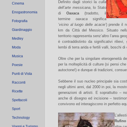
Definito dagli storici la
culla
Cinema
dell’arte messicana
, lo Stato
Enogastronomia
di
Oaxaca
(tradotto, il
termine
oaxaca
significa
Fotografia
‘vicino al luogo delle acacie’
) prende il 
Giardinaggio
km da Città del Messico. Situato nell
territorio rappresenta senz’altro l’area g
Medley
è contraddistinto da significativi riliev
lembi di terra arida e fertili valli, boschi di
Moda
Musica
Oltre che per la singolare eterogeneità d
per la molteplicità di culture (si pensi ch
Poesie
autoctone!) e dunque di tradizioni, consue
Punti di Vista
Sebbene il suo nucleo principale sia cost
Racconti
negli ultimi anni, dal 2000 in poi, la most
Ricette
generazioni di artisti. E soprattutto – 
anche di disegno ed incisione – testimon
Spettacoli
convivono ed interagiscono in perfetto equi
Sport
L’allest
Technology
Rufino
Viaggi e Turismo
altre ce