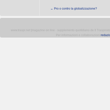
←
Pro o contro la globalizzazione?
www.traspi.net [magazine on line - supplemento quotidiano de Il Traspiratore 
Per informazioni e collaborazioni
redazi