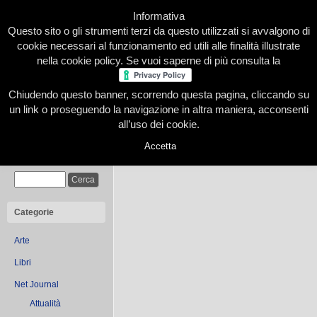
Informativa
Questo sito o gli strumenti terzi da questo utilizzati si avvalgono di
cookie necessari al funzionamento ed utili alle finalità illustrate
nella cookie policy. Se vuoi saperne di più consulta la
Chiudendo questo banner, scorrendo questa pagina, cliccando su
Home
Presentazione
Redazione
Le nostre firme
un link o proseguendo la navigazione in altra maniera, acconsenti
all’uso dei cookie.
Accetta
You are browsing the Blog
Cerca
Categorie
Arte
Libri
Net Journal
Attualità