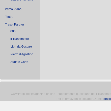
Primo Piano
Teatro
Traspi Partner
006
il Traspiratore
Libri da Gustare
Pietro d'Agostino
Sudate Carte
www.traspi.net [magazine on line - supplemento quotidiano de Il Traspiratore 
Per informazioni e collaborazioni
redazi