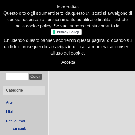
Informativa
Questo sito o gli strumenti terzi da questo utilizzati si avvalgono di
cookie necessari al funzionamento ed utili alle finalità illustrate
nella cookie policy. Se vuoi saperne di più consulta la
Chiudendo questo banner, scorrendo questa pagina, cliccando su
Home
Presentazione
Redazione
Le nostre firme
un link o proseguendo la navigazione in altra maniera, acconsenti
all’uso dei cookie.
Accetta
You are browsing the Blog 
Cerca
Categorie
Arte
Libri
Net Journal
Attualità