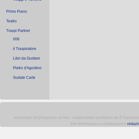
Primo Piano
Teatro
Traspi Partner
006
il Traspiratore
Libri da Gustare
Pietro d'Agostino
Sudate Carte
www.traspi.net [magazine on line - supplemento quotidiano de Il Traspiratore 
Per informazioni e collaborazioni
redazi