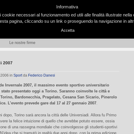
Informativa
i cookie necessari al funzionamento ed utili alle finalità illustrate nel
ta pagina, cliccando su un link o proseguendo la navigazione in altra
Accetta
Le nostre firme
i 2007
, 2006
in
Sport
da
Federico Danesi
de Invernale 2007, il massimo evento sportivo universitario
’ stato presentato oggi a Torino. Saranno coinvolte le città e
i Torino, Bardonecchia, Pragelato, Cesana San Sicario, Pinerolo
lice. L’evento prevede gare dal 17 al 27 gennaio 2007
.
i dopo, Torino sarà ancora la città delle Universiadi. Allora fu Primo
vere la felice intuizione di quello che avrebbe potuto essere, ossia
ione di una rassegna mondiale che coinvolgesse gli studenti-sportivi
. N’idea che si tramutò in realtà due anni dopo, con la prima edizione