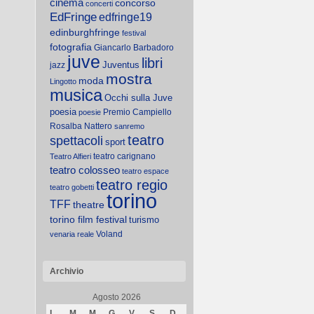
cinema
concorso
concerti
EdFringe
edfringe19
edinburghfringe
festival
fotografia
Giancarlo Barbadoro
juve
libri
Juventus
jazz
mostra
moda
Lingotto
musica
Occhi sulla Juve
poesia
Premio Campiello
poesie
Rosalba Nattero
sanremo
teatro
spettacoli
sport
teatro carignano
Teatro Alfieri
teatro colosseo
teatro espace
teatro regio
teatro gobetti
torino
TFF
theatre
torino film festival
turismo
Voland
venaria reale
Archivio
Agosto 2026
L
M
M
G
V
S
D