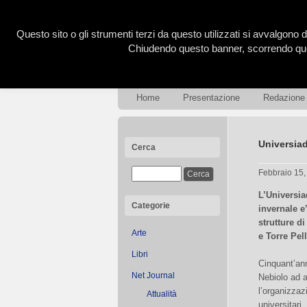
Questo sito o gli strumenti terzi da questo utilizzati si avvalgono d
Chiudendo questo banner, scorrendo ques
Home
Presentazione
Redazione
Universiad
Cerca
Febbraio 15
L’Universia
Categorie
invernale e
strutture d
Arte
e Torre Pel
Libri
Cinquant’ann
Net Journal
Nebiolo ad a
l’organizzaz
Attualità
universitari