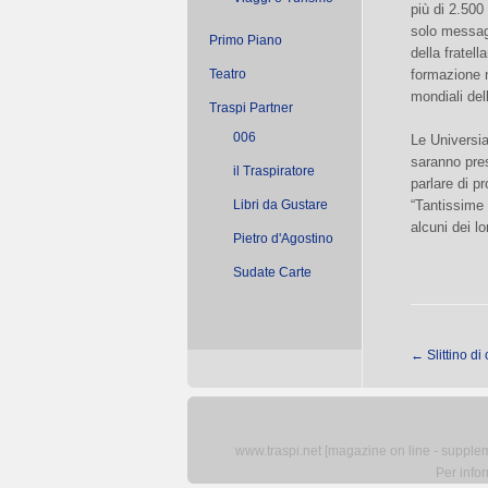
più di 2.500 
solo messaggi
Primo Piano
della fratel
Teatro
formazione ne
mondiali del
Traspi Partner
006
Le Universia
saranno pres
il Traspiratore
parlare di p
Libri da Gustare
“Tantissime 
alcuni dei l
Pietro d'Agostino
Sudate Carte
←
Slittino di
www.traspi.net [magazine on line - supplemen
Per info