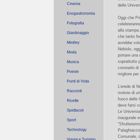
Cinema
delle Univer
Enogastronomia
Oggi che Pri
Fotografia
celebreranno
alla stampa.
Giardinaggio
che tanto fe
Medley
avrebbe vol
Nebiolo, ogg
Moda
portare una 
soprattutto 
Musica
coronarlo di
Poesie
migliore per 
Punti di Vista
L’erede di N
Racconti
motore di un
fuoco delle 
Ricette
deve farsi v
Spettacoli
Le Universia
inaugurale 
Sport
“Sfrutteremo
Technology
Palaghiaccio
Comunale, d
Viaggi e Turismo