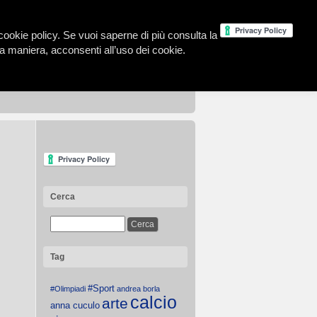
la cookie policy. Se vuoi saperne di più consulta la
 maniera, acconsenti all’uso dei cookie.
Cerca
Tag
#Sport
#Olimpiadi
andrea borla
calcio
arte
anna cuculo