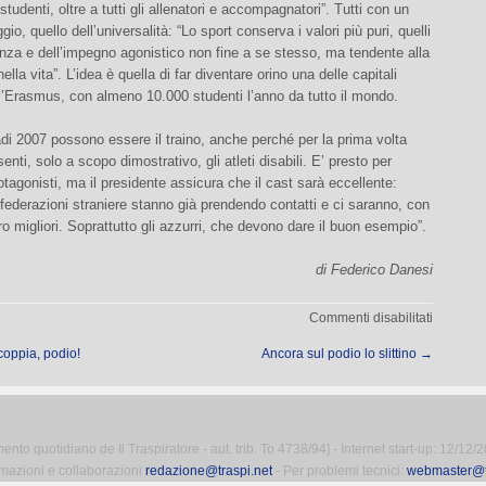
studenti, oltre a tutti gli allenatori e accompagnatori”. Tutti con un
o, quello dell’universalità: “Lo sport conserva i valori più puri, quelli
lanza e dell’impegno agonistico non fine a se stesso, ma tendente alla
lla vita”. L’idea è quella di far diventare orino una delle capitali
l’Erasmus, con almeno 10.000 studenti l’anno da tutto il mondo.
di 2007 possono essere il traino, anche perché per la prima volta
enti, solo a scopo dimostrativo, gli atleti disabili. E’ presto per
rotagonisti, ma il presidente assicura che il cast sarà eccellente:
federazioni straniere stanno già prendendo contatti e ci saranno, con
oro migliori. Soprattutto gli azzurri, che devono dare il buon esempio”.
di Federico Danesi
su
Commenti disabilitati
Universi
 coppia, podio!
Ancora sul podio lo slittino
→
2007
to quotidiano de Il Traspiratore - aut. trib. To 4738/94] - Internet start-up: 12/12/
rmazioni e collaborazioni
redazione@traspi.net
- Per problemi tecnici:
webmaster@tr