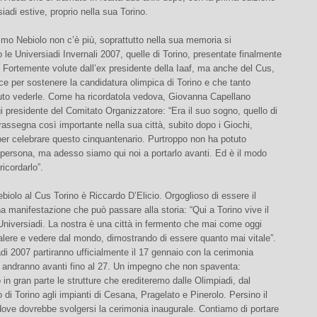
siadi estive, proprio nella sua Torino.
mo Nebiolo non c’è più, soprattutto nella sua memoria si
 le Universiadi Invernali 2007, quelle di Torino, presentate finalmente
 Fortemente volute dall’ex presidente della Iaaf, ma anche del Cus,
ce per sostenere la candidatura olimpica di Torino e che tanto
uto vederle. Come ha ricordatola vedova, Giovanna Capellano
i presidente del Comitato Organizzatore: “Era il suo sogno, quello di
rassegna così importante nella sua città, subito dopo i Giochi,
per celebrare questo cinquantenario. Purtroppo non ha potuto
 persona, ma adesso siamo qui noi a portarlo avanti. Ed è il modo
ricordarlo”.
ebiolo al Cus Torino è Riccardo D’Elicio. Orgoglioso di essere il
a manifestazione che può passare alla storia: “Qui a Torino vive il
Universiadi. La nostra è una città in fermento che mai come oggi
alere e vedere dal mondo, dimostrando di essere quanto mai vitale”.
di 2007 partiranno ufficialmente il 17 gennaio con la cerimonia
e andranno avanti fino al 27. Un impegno che non spaventa:
 in gran parte le strutture che erediteremo dalle Olimpiadi, dal
 di Torino agli impianti di Cesana, Pragelato e Pinerolo. Persino il
ove dovrebbe svolgersi la cerimonia inaugurale. Contiamo di portare