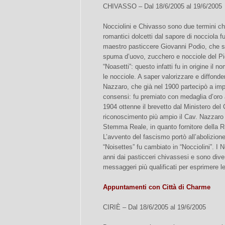
CHIVASSO – Dal 18/6/2005 al 19/6/2005
Nocciolini e Chivasso sono due termini c
romantici dolcetti dal sapore di nocciola fu
maestro pasticcere Giovanni Podio, che
spuma d’uovo, zucchero e nocciole del Pie
“Noasetti”: questo infatti fu in origine il n
le nocciole. A saper valorizzare e diffonde
Nazzaro, che già nel 1900 partecipò a impo
consensi: fu premiato con medaglia d’oro a
1904 ottenne il brevetto dal Ministero del
riconoscimento più ampio il Cav. Nazzaro l
Stemma Reale, in quanto fornitore della 
L’avvento del fascismo portò all’abolizione 
“Noisettes” fu cambiato in “Nocciolini”. I 
anni dai pasticceri chivassesi e sono diven
messaggeri più qualificati per esprimere le 
Appuntamenti con Città di Charme
CIRIÈ – Dal 18/6/2005 al 19/6/2005