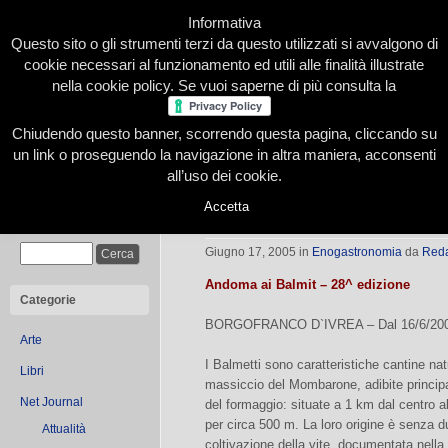
Informativa
Questo sito o gli strumenti terzi da questo utilizzati si avvalgono di
cookie necessari al funzionamento ed utili alle finalità illustrate
nella cookie policy. Se vuoi saperne di più consulta la
Chiudendo questo banner, scorrendo questa pagina, cliccando su
Home
Presentazione
Redazione
Le nostre firme
un link o proseguendo la navigazione in altra maniera, acconsenti
all’uso dei cookie.
Accetta
Un weekend nel canavase
Cerca
Giugno 17, 2005
in
Enogastronomia
da
Red
Andoma ai Balmit – 28^ edizione
Categorie
BORGOFRANCO D`IVREA – Dal 16/6/2005
Arte
I Balmetti sono caratteristiche cantine nat
Libri
massiccio del Mombarone, adibite princip
Net Journal
del formaggio: situate a 1 km dal centro a
per circa 500 m. La loro origine è senza d
Attualità
coltivazione della vite, documentata nella 