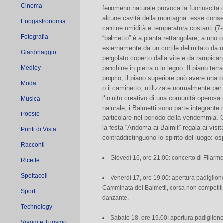
Cinema
fenomeno naturale provoca la fuoriuscita d
alcune cavità della montagna: esse consen
Enogastronomia
cantine umidità e temperatura costanti (7-8
Fotografia
“balmetto” è a pianta rettangolare, a uno o 
esternamente da un cortile delimitato da un
Giardinaggio
pergolato coperto dalla vite e da rampicant
Medley
panchine in pietra o in legno. Il piano terr
proprio; il piano superiore può avere una o
Moda
o il caminetto, utilizzate normalmente per 
l‘intuito creativo di una comunità operosa
Musica
naturale, i Balmetti sono parte integrante de
Poesie
particolare nel periodo della vendemmia. 
la festa “Andoma ai Balmit” regala ai visita
Punti di Vista
contraddistinguono lo spirito del luogo: ospi
Racconti
Giovedì 16, ore 21.00: concerto di Filarm
Ricette
Spettacoli
Venerdì 17, ore 19.00: apertura padiglio
Camminata dei Balmetti, corsa non competitiva
Sport
danzante.
Technology
Sabato 18, ore 19.00: apertura padiglion
Viaggi e Turismo