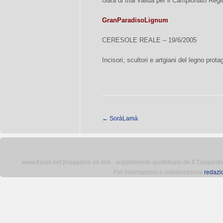
Gara di trial valida per il Campionato Regi
GranParadisoLignum
CERESOLE REALE – 19/6/2005
Incisori, scultori e artgiani del legno pro
←
SoràLamà
www.traspi.net [magazine on line - supplemento quotidiano de Il Traspiratore 
Per informazioni e collaborazioni
redazi