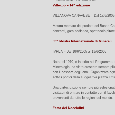
Equestre delle Città Medioevali.
Villexpo – 14^ edizione
VILLANOVA CANAVESE – Dal 17/6/2005 a
Mostra mercato dei prodotti del Basso C
danzanti, gara podistica, spettacolo pirot
35^ Mostra Internazionale di Minerali
IVREA – Dal 18/6/2005 al 19/6/2005
Nata nel 1970, è inserita nel Programma I
Mineralogia, ha visto crescere sempre più l
con il passare degli anni. Organizzata og
sotto i portici della suggestiva piazza Otti
Una partecipazione sempre più selezionata
visitatori di entrare in contatto con il fav
provenienti da tutte le regioni del mondo.
Festa dei Nocciolini