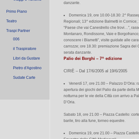
danzante.
Primo Piano
Domenica 19, ore 10.00-18.30: 2^ Rasseg
Teatro
Regionali; 13^ edizione Balmetti in Cornice;
“Paese che vai Canestrello che trovi…”, rass
Traspi Partner
Montanaro, Rondissone, Vaie e Borgofranco;
006
conoscere i Blametti”, visite guidate alle carat
carrozze; ore 18.30: premiazione Sagra del C
il Traspiratore
serata danzante.
Libri da Gustare
Palio dei Borghi – 7^ edizione
Pietro d'Agostino
CIRIÈ – Dal 17/6/2005 al 19/6/2005
Sudate Carte
Venerdì 17, ore 21.00 – Palazzo D’Oria: r
apertura dei giochi del Palio da parte della 
notturna per le vie della Città con arrivo a Pa
D’Oria.
Sabato 18, ore 21.00 – Piazza Castello: corteo
barile, tiro alla fune, torneo equestre.
Domenica 19, ore 21.00 – Piazza Castello: