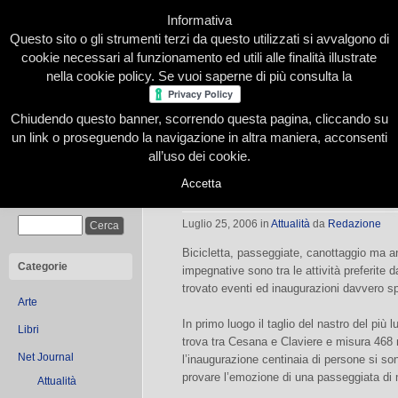
Informativa
Questo sito o gli strumenti terzi da questo utilizzati si avvalgono di
cookie necessari al funzionamento ed utili alle finalità illustrate
nella cookie policy. Se vuoi saperne di più consulta la
Chiudendo questo banner, scorrendo questa pagina, cliccando su
Home
Presentazione
Redazione
Le nostre firme
un link o proseguendo la navigazione in altra maniera, acconsenti
all’uso dei cookie.
Accetta
Tutto esaurito sulle montagne olim
Cerca
Luglio 25, 2006
in
Attualità
da
Redazione
Bicicletta, passeggiate, canottaggio ma a
Categorie
impegnative sono tra le attività preferite d
trovato eventi ed inaugurazioni davvero sp
Arte
In primo luogo il taglio del nastro del più 
Libri
trova tra Cesana e Claviere e misura 468
Net Journal
l’inaugurazione centinaia di persone si 
provare l’emozione di una passeggiata di 
Attualità