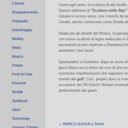
Cinema
Come ogni anno, la scultura di alto livel
Questa edizione di
“Scultura nelle Alpi”
Enogastronomia
iniziata lo scorso anno, con i tronchi da l
Fotografia
Canale, anche conosciuta come Strada de
Giardinaggio
Ideale per gli amanti del fitness, la passegg
Medley
con nuove sculture di legno realizzate in l
lasceranno la loro impronta a Bardonecch
Moda
ammirare i loro lavori.
Musica
Spostandoci a Sestriere, dopo un avvio di 
Poesie
gioco libero ora si entra nel vivo di una r
numerose manifestazioni che sapranno tene
Punti di Vista
mondo del
golf
. Così, proprio dove si sono
Racconti
occasione dei XX Giochi Olimpici Invernali 
professionisti dei green.
Ricette
Spettacoli
Sport
Technology
←
WORLD LEAGUE a Torino
Viaggi e Turismo