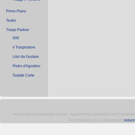
Primo Piano
Teatro
Traspi Partner
006
il Traspiratore
Libri da Gustare
Pietro d'Agostino
Sudate Carte
www.traspi.net [magazine on line - supplemento quotidiano de Il Traspiratore 
Per informazioni e collaborazioni
redazi