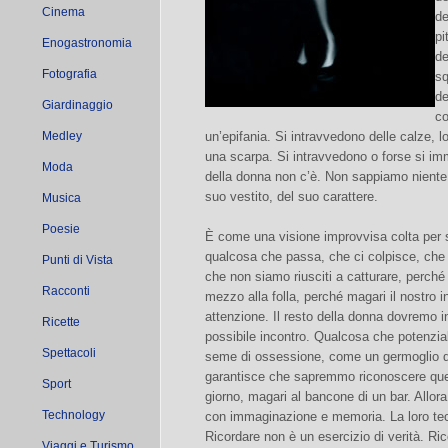
Cinema
de
pi
Enogastronomia
de
Fotografia
sq
de
Giardinaggio
co
Medley
un’epifania. Si intravvedono delle calze, lo
una scarpa. Si intravvedono o forse si im
Moda
della donna non c’è. Non sappiamo niente di
suo vestito, del suo carattere.
Musica
Poesie
È come una visione improvvisa colta per s
qualcosa che passa, che ci colpisce, che c
Punti di Vista
che non siamo riusciti a catturare, perché
Racconti
mezzo alla folla, perché magari il nostro i
attenzione. Il resto della donna dovremo i
Ricette
possibile incontro. Qualcosa che potenzi
Spettacoli
seme di ossessione, come un germoglio di 
garantisce che sapremmo riconoscere quel
Sport
giorno, magari al bancone di un bar. Allor
Technology
con immaginazione e memoria. La loro tec
Ricordare non è un esercizio di verità. R
Viaggi e Turismo