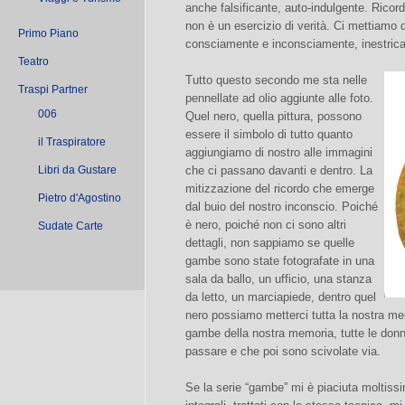
anche falsificante, auto-indulgente. Ricord
non è un esercizio di verità. Ci mettiamo d
Primo Piano
consciamente e inconsciamente, inestrica
Teatro
Tutto questo secondo me sta nelle
Traspi Partner
pennellate ad olio aggiunte alle foto.
006
Quel nero, quella pittura, possono
essere il simbolo di tutto quanto
il Traspiratore
aggiungiamo di nostro alle immagini
Libri da Gustare
che ci passano davanti e dentro. La
mitizzazione del ricordo che emerge
Pietro d'Agostino
dal buio del nostro inconscio. Poiché
è nero, poiché non ci sono altri
Sudate Carte
dettagli, non sappiamo se quelle
gambe sono state fotografate in una
sala da ballo, un ufficio, una stanza
da letto, un marciapiede, dentro quel
nero possiamo metterci tutta la nostra mem
gambe della nostra memoria, tutte le don
passare e che poi sono scivolate via.
Se la serie “gambe” mi è piaciuta moltissim