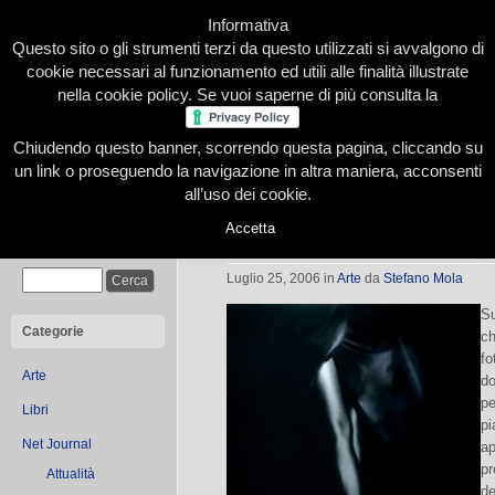
Informativa
Questo sito o gli strumenti terzi da questo utilizzati si avvalgono di
cookie necessari al funzionamento ed utili alle finalità illustrate
nella cookie policy. Se vuoi saperne di più consulta la
Chiudendo questo banner, scorrendo questa pagina, cliccando su
Home
Presentazione
Redazione
Le nostre firme
un link o proseguendo la navigazione in altra maniera, acconsenti
all’uso dei cookie.
Accetta
Paolo Mussat Sartor alla GAM
Cerca
Luglio 25, 2006
in
Arte
da
Stefano Mola
Su
Categorie
ch
fo
Arte
do
pe
Libri
pi
Net Journal
ap
pr
Attualità
de