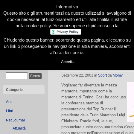
Informativa
Questo sito o gli strumenti terzi da questo utilizzati si avvalgono di
cookie necessari al funzionamento ed utili alle finalità illustrate
nella cookie policy. Se vuoi saperne di più consulta la
Chiudendo questo banner, scorrendo questa pagina, cliccando su
Home
Presentazione
Redazione
Le nostre firme
un link o proseguendo la navigazione in altra maniera, acconsenti
all’uso dei cookie.
Accetta
Turin Half Marathon
Cerca
Settembre 22, 2001
in
Sport
da
Momy
Vogliamo far diventare la mezza
Categorie
maratona importante come la
maratona di Torino. Così ha concluso
Arte
la conferenza stampa di
presentazione dei Top Runner il
Libri
presidente della Turin Marathon Luigi
Net Journal
Chiabrera. Parole forti, le sue,
pronunciate subito dopo una tiratina d’orec
Attualità
poco presente nell’organizzazione di ques