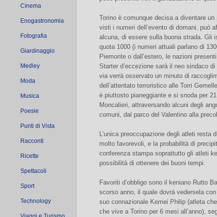
Cinema
Torino è comunque decisa a diventare un p
Enogastronomia
visti i numeri dell’evento di domani, può 
Fotografia
alcuna, di essere sulla buona strada. Gli
quota 1000 (i numeri attuali parlano di 130
Giardinaggio
Piemonte o dall’estero, le nazioni present
Medley
Starter d’eccezione sarà il neo sindaco d
via verrà osservato un minuto di raccoglim
Moda
dell’attentato terroristico alle Torri Gemell
è piuttosto pianeggiante e si snoda per 21
Musica
Moncalieri, attraversando alcuni degli ango
Poesie
comuni, dal parco del Valentino alla precol
Punti di Vista
L’unica preoccupazione degli atleti resta 
Racconti
molto favorevoli, e la probabilità di precip
conferenza stampa soprattutto gli atleti ke
Ricette
possibilità di ottenere dei buoni tempi.
Spettacoli
Favoriti d’obbligo sono il keniano Rutto Ba
Sport
scorso anno, il quale dovrà vedersela con atl
Technology
suo connazionale Kemei Philip (atleta che
che vive a Torino per 6 mesi all’anno), se
Viaggi e Turismo