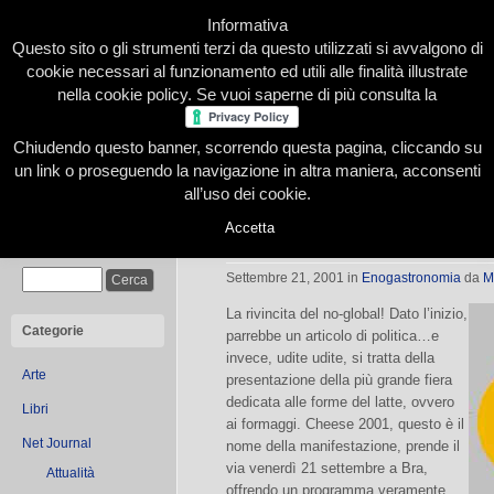
Informativa
Questo sito o gli strumenti terzi da questo utilizzati si avvalgono di
cookie necessari al funzionamento ed utili alle finalità illustrate
nella cookie policy. Se vuoi saperne di più consulta la
Chiudendo questo banner, scorrendo questa pagina, cliccando su
Home
Presentazione
Redazione
Le nostre firme
un link o proseguendo la navigazione in altra maniera, acconsenti
all’uso dei cookie.
Accetta
Cheese 2001
Cerca
Settembre 21, 2001
in
Enogastronomia
da
M
La rivincita del no-global! Dato l’inizio,
Categorie
parrebbe un articolo di politica…e
invece, udite udite, si tratta della
Arte
presentazione della più grande fiera
dedicata alle forme del latte, ovvero
Libri
ai formaggi. Cheese 2001, questo è il
Net Journal
nome della manifestazione, prende il
via venerdì 21 settembre a Bra,
Attualità
offrendo un programma veramente