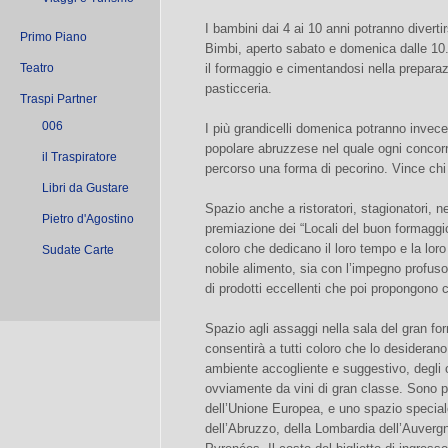
I bambini dai 4 ai 10 anni potranno divert
Primo Piano
Bimbi, aperto sabato e domenica dalle 10
Teatro
il formaggio e cimentandosi nella preparaz
pasticceria.
Traspi Partner
006
I più grandicelli domenica potranno invece 
popolare abruzzese nel quale ogni concorre
il Traspiratore
percorso una forma di pecorino. Vince chi 
Libri da Gustare
Spazio anche a ristoratori, stagionatori, ne
Pietro d'Agostino
premiazione dei “Locali del buon formaggio
coloro che dedicano il loro tempo e la loro 
Sudate Carte
nobile alimento, sia con l’impegno profuso
di prodotti eccellenti che poi propongono co
Spazio agli assaggi nella sala del gran f
consentirà a tutti coloro che lo desiderano
ambiente accogliente e suggestivo, degli
ovviamente da vini di gran classe. Sono p
dell’Unione Europea, e uno spazio speciale 
dell’Abruzzo, della Lombardia dell’Auverg