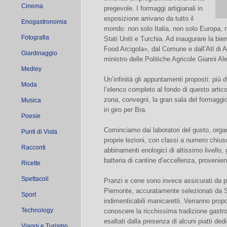
Cinema
pregevole. I formaggi artigianali in
esposizione arrivano da tutto il
Enogastronomia
mondo: non solo Italia, non solo Europa,
Fotografia
Stati Uniti e Turchia. Ad inaugurare la bi
Food Arcigola», dal Comune e dall’Atl di A
Giardinaggio
ministro delle Politiche Agricole Gianni A
Medley
Un’infinità gli appuntamenti proposti: più d
Moda
l’elenco completo al fondo di questo articol
zona, convegni, la gran sala del formaggi
Musica
in giro per Bra.
Poesie
Cominciamo dai laboratori del gusto, orga
Punti di Vista
proprie lezioni, con classi a numero chiuso,
Racconti
abbinamenti enologici di altissimo livello,
batteria di cantine d’eccellenza, provenienti
Ricette
Spettacoli
Pranzi e cene sono invece assicurati da più
Piemonte, accuratamente selezionati da 
Sport
indimenticabili manicaretti. Verranno propo
Technology
conoscere la ricchissima tradizione gastr
esaltati dalla presenza di alcuni piatti ded
Viaggi e Turismo