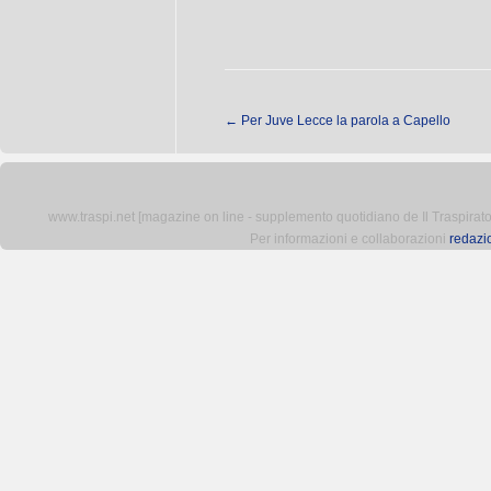
←
Per Juve Lecce la parola a Capello
www.traspi.net [magazine on line - supplemento quotidiano de Il Traspiratore 
Per informazioni e collaborazioni
redazi