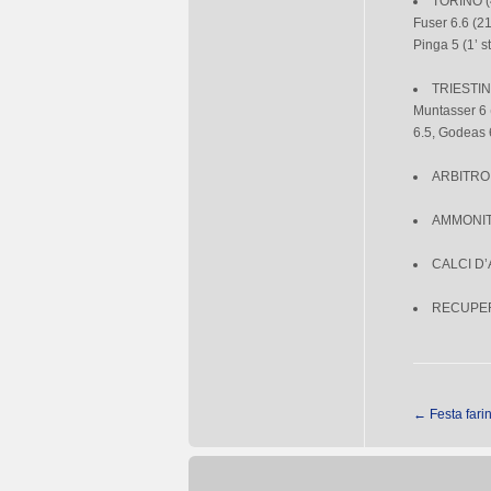
TORINO (4-
Fuser 6.6 (21
Pinga 5 (1’ st
TRIESTINA
Muntasser 6 (
6.5, Godeas 6.
ARBITRO:
AMMONITI:
CALCI D’A
RECUPERO:
←
Festa fari