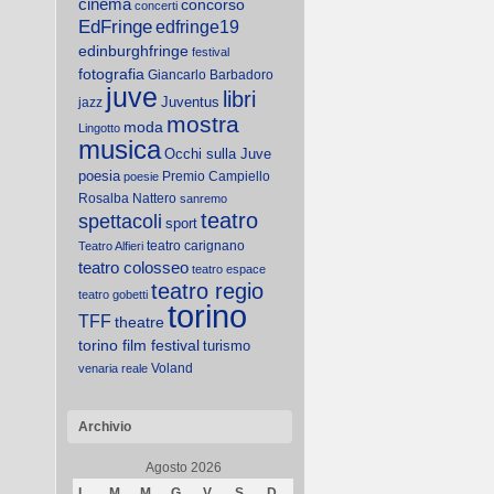
cinema
concorso
concerti
EdFringe
edfringe19
edinburghfringe
festival
fotografia
Giancarlo Barbadoro
juve
libri
Juventus
jazz
mostra
moda
Lingotto
musica
Occhi sulla Juve
poesia
Premio Campiello
poesie
Rosalba Nattero
sanremo
teatro
spettacoli
sport
teatro carignano
Teatro Alfieri
teatro colosseo
teatro espace
teatro regio
teatro gobetti
torino
TFF
theatre
torino film festival
turismo
Voland
venaria reale
Archivio
Agosto 2026
L
M
M
G
V
S
D