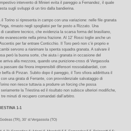
tempestivo intervento di Minieri evita il pareggio a Fernandez, il quale
esta sugli sviluppi di un tiro dalla bandierina.
a il Torino si ripresenta in campo con una variazione: nelle file granata
Pinga, rimasto negli spogliatoi per far posto a Rizzato. Una
 di carattere tecnico, che evidenzia la scarsa forma del brasiliano,
e evanescente nella prima frazione. Al 12’ Rossi toglie anche un
scentis per far entrare Conticchio. Il Toro però non c’è proprio e
ambi servono a rianimare la spenta squadra granata. A salvare il
nsa però la buona sorte, che aiuta i granata in occasione del
he arriva alla mezzora, quando una punizione-cross di Vergassola
ta passare dai finora irreprensibili difensori rossoalabardati, con
beffa di Pinzan. Subito dopo il pareggio, il Toro sfiora addirittura il
con una girata di Ferrante, con provvidenziale salvataggio di
 Torino non riesce tuttavia a produrre un forcing che possa
 seriamente la Triestina ed il risultato non subisce ulteriori modifiche,
 tre minuti di recupero comandati dall’arbitro.
IESTINA 1-1
 Godeas (TR), 30’ st Vergassola (TO)