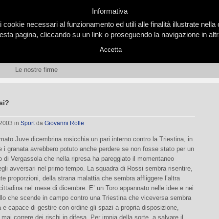
Informativa
i cookie necessari al funzionamento ed utili alle finalità illustrate nel
ta pagina, cliccando su un link o proseguendo la navigazione in altra
Accetta
Le nostre firme
si?
 2003
in
Sport
da
Giovanni Rolle
ormato Juve dicembrina rosicchia un pari interno contro la Triestina, in
e i granata avrebbero potuto anche perdere se non fosse stato per un
o di Vergassola che nella ripresa ha pareggiato il momentaneo
gli avversari nel primo tempo. La squadra di Rossi sembra risentire,
ute proporzioni, della strana malattia che sembra affliggere l’altra
ittadina nel mese di dicembre. E’ un Toro appannato nelle idee e nei
llo che scende in campo contro una Triestina che viceversa sembra
a e capace di gestire con ordine gli spazi a propria disposizione,
ai correre dei rischi in difesa. Per ironia della sorte, a salvare il