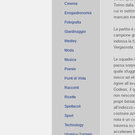
Cinema
Torino dalla
cui in setti
Enogastronomia
mancato rinn
Fotografia
La partita è
Giardinaggio
campione gra
Medley
indossa la f
Vergassola.
Moda
Le squadre i
Musica
passa sorpre
Poesie
quale sfugge
riesce ad el
Punti di Vista
rigore all’a
Racconti
Godeas, il q
non riescono
Ricette
propri benia
Spettacoli
all’indirizz
costruire az
Sport
nota è un co
Technology
traversa su 
accelerare i
Viaggi e Turismo