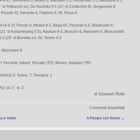
4-2): Sorrentino 6; Adami 6, Mandelli 5.5, Fernandez 5.5, Balzaretti 6.5;
’ st Tiribocchi sv), De Ascentis 5.5 (12’ st Conticchio 6), Vergassola 6,
 Rizzato 6); Ferrante 6, Fabbrini 6. All. Rossi 6
 (4-4-2): Pinzan 6; Minieri 6.5, Bega 65, Pecorari 6.5, Mantovani 6;
21’ st Aubameyang 5.5), Aquilani 6.5, Boscolo 6, Marianini 6; Moscardelli
5 (25’ st Berretta sv). All. Tesser 6.5
 Mazzoleni 6
 Ferrante, Adami, Rizzato (TO); Minieri, Aquilani (TR)
NGOLO: Torino: 7; Triestina: 1
 pt: 2’; st: 3’
di Giovanni Rolle
su
Commenti disabilitati
Toro
na e miele
A Pesaro con furore
→
in
crisi?