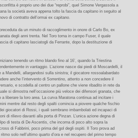
 sconfitta è proprio uno dei due “reprobi”, quel Simone Vergassola a
mana la società aveva appena tolto la fascia da capitano in seguito al
ovo di contratto dell’ormai ex capitano.
 preceduta da un minuto di raccoglimento in onore di Carlo Bo, ex
nata degli anni trenta. Nel Toro torna in campo Fuser, il quale
ascia di capitano lasciatogli da Ferrante, dopo la destituzione di
niziano tenendo un ritmo blando fino al 16’, quando la Triestina
ndentemente in vantaggio. L’azione nasce dai piedi di Moscardelli, il
 a Mandelli, allargandosi sulla sinistra; il giocatore rossoalabardato
udere anche l’intervento di Sorrentino, attento a non concedere il
vversario, e scodella al centro un pallone che viene ribadito in rete da
uale si dimostra nell’occasione più veloce dei difensori granata, che
 a liberare la loro area. La curva Maratona continua ad incitare i
mini mentre dal resto degli spalti comincia a piovere qualche fischio
o dei giocatori di Rossi, i quali sembrano imbambolati ed incapaci di
ioni di rilievo davanti alla porta di Pinzan. L’unica azione degna di
lpo di testa di De Ascentis, che incorna di poco alto sopra la
cross di Fabbrini, poco prima del gol degli ospiti. Il Toro prova ad
l ritmo solo nell’ultimo quarto d’ora e nel recupero del primo tempo