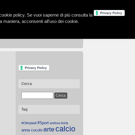
la cookie policy. Se vuoi saperne di più consulta la
 maniera, acconsenti all’uso dei cookie.
Cerca
Tag
#Sport
#Olimpiadi
andrea borla
calcio
arte
anna cuculo