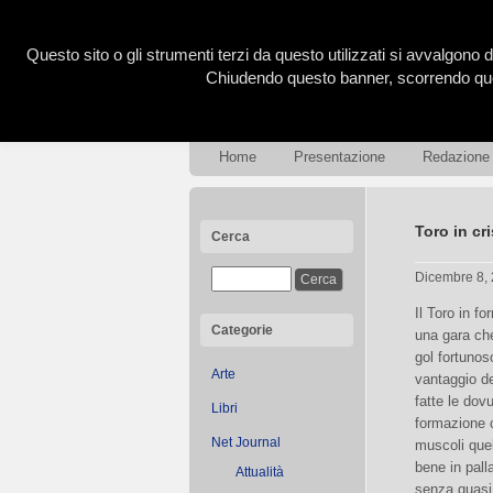
Questo sito o gli strumenti terzi da questo utilizzati si avvalgono d
Chiudendo questo banner, scorrendo ques
Home
Presentazione
Redazione
Toro in cri
Cerca
Dicembre 8,
Il Toro in f
Categorie
una gara ch
gol fortunos
Arte
vantaggio de
fatte le dov
Libri
formazione c
Net Journal
muscoli que
bene in pall
Attualità
senza quasi m