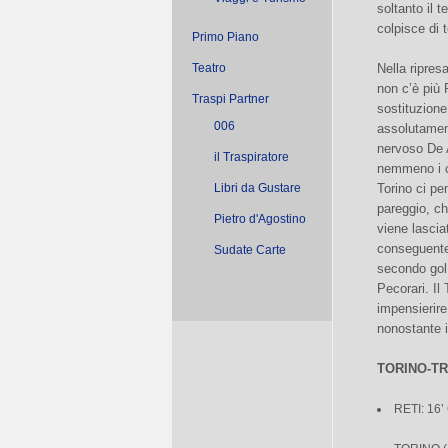
soltanto il 
colpisce di t
Primo Piano
Teatro
Nella ripres
non c’è più 
Traspi Partner
sostituzione
006
assolutament
nervoso De A
il Traspiratore
nemmeno i c
Libri da Gustare
Torino ci pe
pareggio, c
Pietro d'Agostino
viene lascia
conseguente 
Sudate Carte
secondo gol 
Pecorari. Il
impensierire
nonostante i
TORINO-TR
RETI: 16’