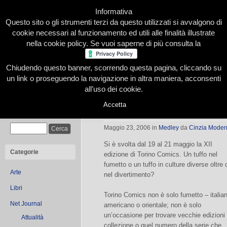
Informativa
Questo sito o gli strumenti terzi da questo utilizzati si avvalgono di
cookie necessari al funzionamento ed utili alle finalità illustrate
nella cookie policy. Se vuoi saperne di più consulta la
Chiudendo questo banner, scorrendo questa pagina, cliccando su
Home
Presentazione
Redazione
Le nostre firme
un link o proseguendo la navigazione in altra maniera, acconsenti
all’uso dei cookie.
Accetta
Torino comics 2006
Cerca
Maggio 23, 2006
in
Medley
da
Cinzia Mode
Si è svolta dal 19 al 21 maggio la XII
Categorie
edizione di Torino Comics. Un tuffo nel
fumetto o un tuffo in culture diverse oltre
Arte
nel divertimento?
Libri
Torino Comics non è solo fumetto – italia
Net Journal
americano o orientale; non è solo
un’occasione per trovare vecchie edizioni
Attualità
collezione o quel numero della serie che