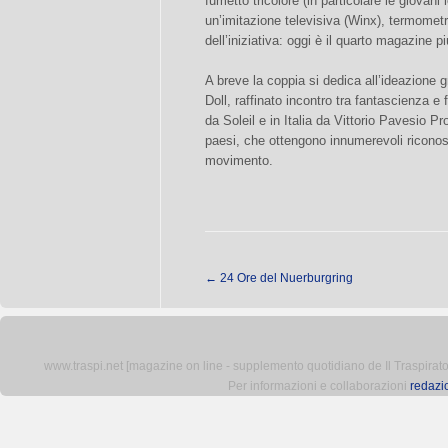
fumetto tricolore (in particolare le giovani 
un’imitazione televisiva (Winx), termomet
dell’iniziativa: oggi è il quarto magazine 
A breve la coppia si dedica all’ideazione 
Doll, raffinato incontro tra fantascienza e
da Soleil e in Italia da Vittorio Pavesio P
paesi, che ottengono innumerevoli riconos
movimento.
←
24 Ore del Nuerburgring
www.traspi.net [magazine on line - supplemento quotidiano de Il Traspiratore 
Per informazioni e collaborazioni
redazi