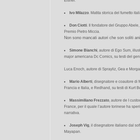
Eisner.
Ivo Milazzo
. Matita storica del fumetto it
Don Ciotti
. Il fondatore del Gruppo Abele,
Premio Pietro Miccia.
Non sono mancati autori che son soliti a
Simone Bianchi
, autore di Ego Sum, illus
major americana Dc Comics, su testi del geni
Luca Enoch, autore di Sprayliz, Gea e Morg
Mario Alberti
, disegnatore e coautore di 
Francia e Italia, e Redhand, su testi di Kurt B
Massimiliano Frezzato
, autore de I cust
France, per il quale l’autore torinese ha spe
narrativa.
Joseph Vig
, il disegnatore italiano dal sof
Mayapan.