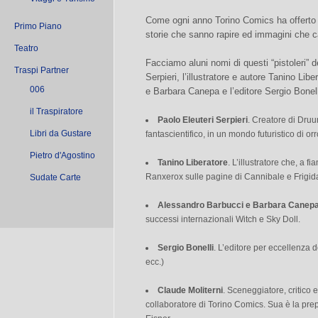
Come ogni anno Torino Comics ha offerto
Primo Piano
storie che sanno rapire ed immagini che c
Teatro
Facciamo aluni nomi di questi “pistoleri” d
Traspi Partner
Serpieri, l’illustratore e autore Tanino Lib
006
e Barbara Canepa e l’editore Sergio Bonell
il Traspiratore
Paolo Eleuteri Serpieri
. Creatore di Druu
Libri da Gustare
fantascientifico, in un mondo futuristico di or
Pietro d'Agostino
Tanino Liberatore
. L’illustratore che, a 
Ranxerox sulle pagine di Cannibale e Frigida
Sudate Carte
Alessandro Barbucci e Barbara Canep
successi internazionali Witch e Sky Doll.
Sergio Bonelli
. L’editore per eccellenza d
ecc.)
Claude Moliterni
. Sceneggiatore, critico 
collaboratore di Torino Comics. Sua è la pre