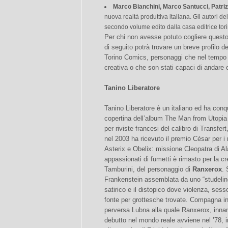
Marco Bianchini, Marco Santucci, Patriz
nuova realtà produttiva italiana. Gli autori d
secondo volume edito dalla casa editrice tor
Per chi non avesse potuto cogliere questo
di seguito potrà trovare un breve profilo de
Torino Comics, personaggi che nel tempo 
creativa o che son stati capaci di andare 
Tanino Liberatore
Tanino Liberatore è un italiano ed ha conq
copertina dell’album The Man from Utopia
per riviste francesi del calibro di Transfe
nel 2003 ha ricevuto il premio César per i m
Asterix e Obelix: missione Cleopatra di A
appassionati di fumetti è rimasto per la c
Tamburini, del personaggio di
Ranxerox
. 
Frankenstein assemblata da uno “studelinqu
satirico e il distopico dove violenza, ses
fonte per grottesche trovate. Compagna i
perversa Lubna alla quale Ranxerox, inna
debutto nel mondo reale avviene nel ’78, in