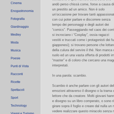
Cinema
andò perso chissà come, forse a causa di
un prestito ad un amico. Non è solo
Enogastronomia
un’occasione per trovare tanti appassionat
Fotografia
con cui poter parlare e discorrere senza
tempo dei personaggi e degli autori dei
Giardinaggio
“comics”. Passeggiando nel caos dei corri
Medley
si incrociano i “Cosplay”, ossia ragazzi
vestiti e truccati come i protagonisti dei
Moda
giapponesi); si trovano persone che lotta
della culura del servire il thè. Non manca 
Musica
ruolo ed un una vasta offerta di prodotti imp
Poesie
“master” e di coloro che cercano una mag
interpretati.
Punti di Vista
Racconti
In una parola: scambio.
Ricette
Scambio è anche parlare con gli autori del
Spettacoli
emozioni attraverso il disegno o la trama 
lettore che da creatore. Molti giovani han
Sport
e disegno su un libro comperato, o sono r
Technology
girare sopra il foglio e creare dal nulla u
vedere realizzare questo miracolo senza m
Viaggi e Turismo