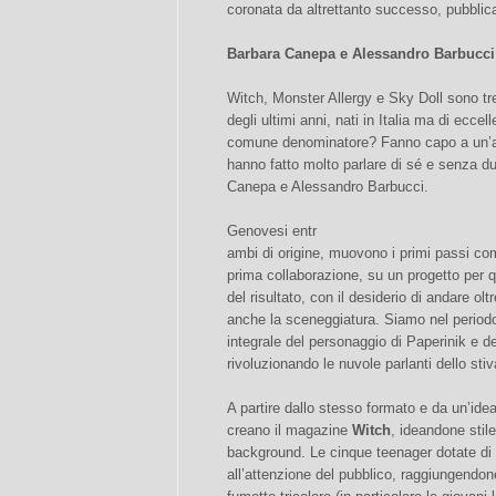
coronata da altrettanto successo, pubblic
Barbara Canepa e Alessandro Barbucci
Witch, Monster Allergy e Sky Doll sono tre
degli ultimi anni, nati in Italia ma di eccel
comune denominatore? Fanno capo a un’affi
hanno fatto molto parlare di sé e senza d
Canepa e Alessandro Barbucci.
Genovesi entr
ambi di origine, muovono i primi passi com
prima collaborazione, su un progetto per qu
del risultato, con il desiderio di andare ol
anche la sceneggiatura. Siamo nel periodo
integrale del personaggio di Paperinik e d
rivoluzionando le nuvole parlanti dello stiv
A partire dallo stesso formato e da un’id
creano il magazine
Witch
, ideandone stil
background. Le cinque teenager dotate di
all’attenzione del pubblico, raggiungendo