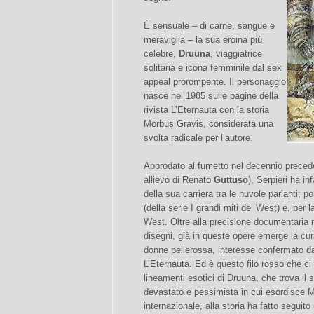
È sensuale – di carne, sangue e
meraviglia – la sua eroina più
celebre,
Druuna
, viaggiatrice
solitaria e icona femminile dal sex
appeal prorompente. Il personaggio
nasce nel 1985 sulle pagine della
rivista L’Eternauta con la storia
Morbus Gravis, considerata una
svolta radicale per l’autore.
Approdato al fumetto nel decennio precede
allievo di Renato
Guttuso
), Serpieri ha in
della sua carriera tra le nuvole parlanti; 
(della serie I grandi miti del West) e, per 
West. Oltre alla precisione documentaria r
disegni, già in queste opere emerge la cur
donne pellerossa, interesse confermato da
L’Eternauta. Ed è questo filo rosso che ci 
lineamenti esotici di Druuna, che trova il 
devastato e pessimista in cui esordisce M
internazionale, alla storia ha fatto seguito 