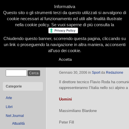
Informativa
Questo sito o gli strumenti terzi da questo utilizzati si avvalgono di
cookie necessari al funzionamento ed utili alle finalità illustrate
nella cookie policy. Se vuoi saperne di più consulta la
Chiudendo questo banner, scorrendo questa pagina, cliccando su
Home
Presentazione
Redazione
Le nostre firme
un link o proseguendo la navigazione in altra maniera, acconsenti
all’uso dei cookie.
Accetta
Torino 2006: le convocazioni dello 
Cerca
Gennaio 30, 2006
in
Sport
da
Redazione
Il direttore tecnico Flavio Roda ha comunic
Categorie
rappresenteranno l’Italia nello sci alpino 
Arte
Uomini
Libri
Massimiliano Blardone
Net Journal
Peter Fill
Attualità