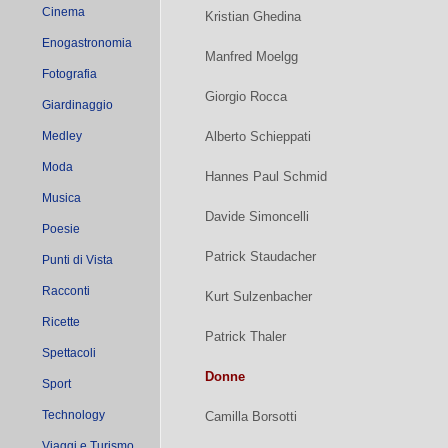
Cinema
Kristian Ghedina
Enogastronomia
Manfred Moelgg
Fotografia
Giorgio Rocca
Giardinaggio
Medley
Alberto Schieppati
Moda
Hannes Paul Schmid
Musica
Davide Simoncelli
Poesie
Patrick Staudacher
Punti di Vista
Racconti
Kurt Sulzenbacher
Ricette
Patrick Thaler
Spettacoli
Donne
Sport
Technology
Camilla Borsotti
Viaggi e Turismo