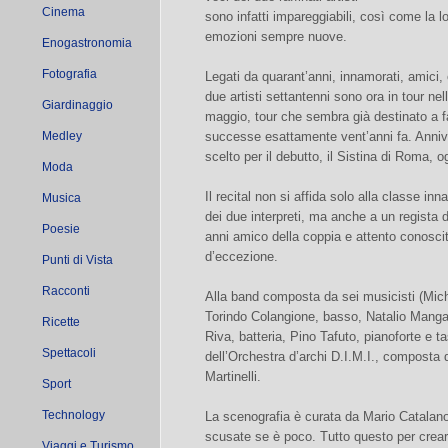
Cinema
sono infatti impareggiabili, così come la l
emozioni sempre nuove.
Enogastronomia
Fotografia
Legati da quarant’anni, innamorati, amici, 
due artisti settantenni sono ora in tour nell
Giardinaggio
maggio, tour che sembra già destinato a far
Medley
successe esattamente vent’anni fa. Annive
scelto per il debutto, il Sistina di Roma, o
Moda
Il recital non si affida solo alla classe inn
Musica
dei due interpreti, ma anche a un regista
Poesie
anni amico della coppia e attento conoscit
d’eccezione.
Punti di Vista
Racconti
Alla band composta da sei musicisti (Miche
Torindo Colangione, basso, Natalio Mangala
Ricette
Riva, batteria, Pino Tafuto, pianoforte e t
Spettacoli
dell’Orchestra d’archi D.I.M.I., composta 
Martinelli.
Sport
Technology
La scenografia è curata da Mario Catalano,
scusate se è poco. Tutto questo per crea
Viaggi e Turismo