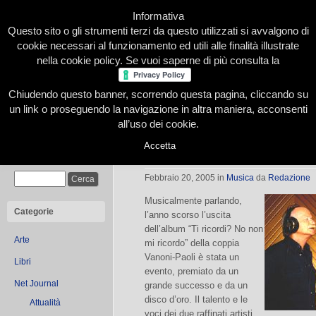
Informativa
Questo sito o gli strumenti terzi da questo utilizzati si avvalgono di
cookie necessari al funzionamento ed utili alle finalità illustrate
nella cookie policy. Se vuoi saperne di più consulta la
Chiudendo questo banner, scorrendo questa pagina, cliccando su
Home
Presentazione
Redazione
Le nostre firme
un link o proseguendo la navigazione in altra maniera, acconsenti
all’uso dei cookie.
Accetta
“Ti ricordi? No non mi ricordo”
Cerca
Febbraio 20, 2005
in
Musica
da
Redazione
Musicalmente parlando,
Categorie
l’anno scorso l’uscita
dell’album “Ti ricordi? No non
Arte
mi ricordo” della coppia
Vanoni-Paoli è stata un
Libri
evento, premiato da un
Net Journal
grande successo e da un
disco d’oro. Il talento e le
Attualità
voci dei due raffinati artisti