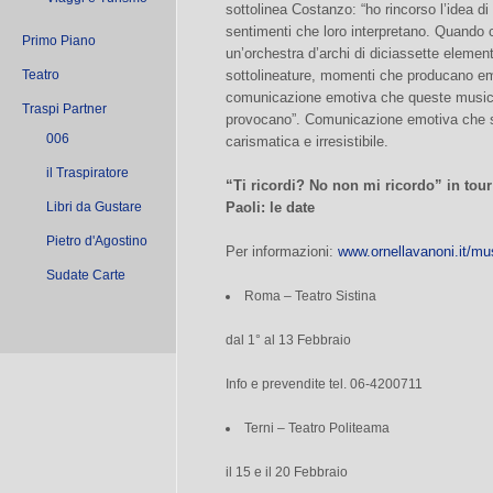
sottolinea Costanzo: “ho rincorso l’idea di
sentimenti che loro interpretano. Quando 
Primo Piano
un’orchestra d’archi di diciassette elemen
Teatro
sottolineature, momenti che producano em
comunicazione emotiva che queste music
Traspi Partner
provocano”. Comunicazione emotiva che 
006
carismatica e irresistibile.
il Traspiratore
“Ti ricordi? No non mi ricordo” in tou
Libri da Gustare
Paoli: le date
Pietro d'Agostino
Per informazioni:
www.ornellavanoni.it/mu
Sudate Carte
Roma – Teatro Sistina
dal 1° al 13 Febbraio
Info e prevendite tel. 06-4200711
Terni – Teatro Politeama
il 15 e il 20 Febbraio