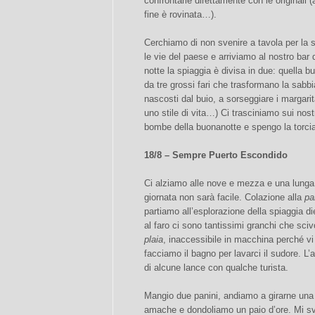
confrontarle direttamente con le originali (
fine è rovinata…).
Cerchiamo di non svenire a tavola per la 
le vie del paese e arriviamo al nostro bar
notte la spiaggia è divisa in due: quella bu
da tre grossi fari che trasformano la sabb
nascosti dal buio, a sorseggiare i margari
uno stile di vita…) Ci trasciniamo sui nostr
bombe della buonanotte e spengo la torcia 
18/8 – Sempre Puerto Escondido
Ci alziamo alle nove e mezza e una lunga 
giornata non sarà facile. Colazione alla
pa
partiamo all’esplorazione della spiaggia die
al faro ci sono tantissimi granchi che sciv
plaia
, inaccessibile in macchina perché vi
facciamo il bagno per lavarci il sudore. L’a
di alcune lance con qualche turista.
Mangio due panini, andiamo a girarne una 
amache e dondoliamo un paio d’ore. Mi sv