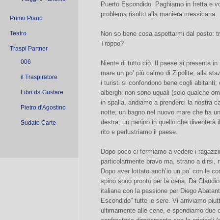
Puerto Escondido. Paghiamo in fretta e vo
problema risolto alla maniera messicana.
Primo Piano
Teatro
Non so bene cosa aspettarmi dal posto: tr
Troppo?
Traspi Partner
006
Niente di tutto ciò. Il paese si presenta in
mare un po’ più calmo di Zipolite; alla s
il Traspiratore
i turisti si confondono bene cogli abitanti
Libri da Gustare
alberghi non sono uguali (solo qualche om
in spalla, andiamo a prenderci la nostra 
Pietro d'Agostino
notte; un bagno nel nuovo mare che ha una
destra; un panino in quello che diventerà il
Sudate Carte
rito e perlustriamo il paese.
Dopo poco ci fermiamo a vedere i ragazzi
particolarmente bravo ma, strano a dirsi,
Dopo aver lottato anch’io un po’ con le co
spino sono pronto per la cena. Da Claudio
italiana con la passione per Diego Abatant
Escondido” tutte le sere. Vi arriviamo piut
ultimamente alle cene, e spendiamo due o