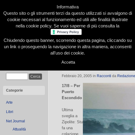
Informativa
Questo sito o gli strumenti terzi da questo utilizzati si avvalgono di
cookie necessari al funzionamento ed utili alle finalità illustrate
nella cookie policy. Se vuoi saperne di più consulta la
Chiudendo questo banner, scorrendo questa pagina, cliccando su
Home
Presentazione
Redazione
Le nostre firme
un link o proseguendo la navigazione in altra maniera, acconsenti
all’uso dei cookie.
Accetta
Tre settimane in Messico III
Cerca
Febbraio 20, 2005
in
Racconti
da
Redazion
17/8 – Per
Categorie
Puerto
Escondido
Arte
Ultima
Libri
sveglia a
Net Journal
Zipolite: Stu
fa una
Attualità
colazione