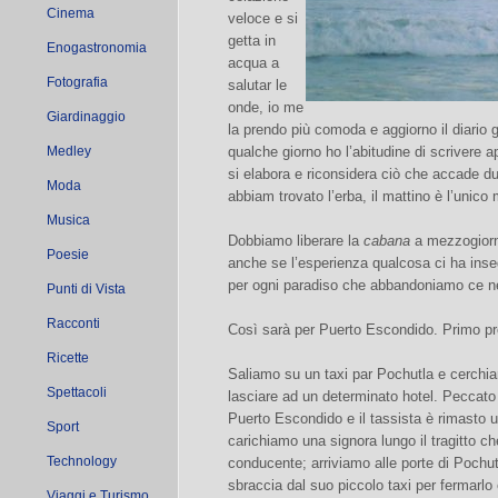
Cinema
veloce e si
getta in
Enogastronomia
acqua a
Fotografia
salutar le
onde, io me
Giardinaggio
la prendo più comoda e aggiorno il diario
Medley
qualche giorno ho l’abitudine di scrivere a
si elabora e riconsidera ciò che accade d
Moda
abbiam trovato l’erba, il mattino è l’unic
Musica
Dobbiamo liberare la
cabana
a mezzogiorno
Poesie
anche se l’esperienza qualcosa ci ha inseg
per ogni paradiso che abbandoniamo ce ne
Punti di Vista
Racconti
Così sarà per Puerto Escondido. Primo pr
Ricette
Saliamo su un taxi par Pochutla e cerchia
Spettacoli
lasciare ad un determinato hotel. Peccat
Puerto Escondido e il tassista è rimasto 
Sport
carichiamo una signora lungo il tragitto ch
Technology
conducente; arriviamo alle porte di Pochut
sbraccia dal suo piccolo taxi per fermarlo 
Viaggi e Turismo