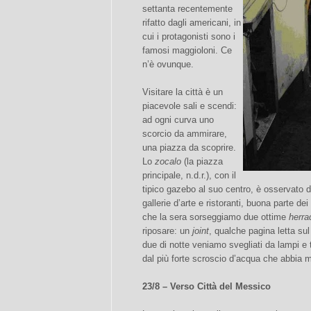
settanta recentemente
rifatto dagli americani, in
cui i protagonisti sono i
famosi maggioloni. Ce
n’è ovunque.
Visitare la città è un
piacevole sali e scendi:
ad ogni curva uno
scorcio da ammirare,
una piazza da scoprire.
Lo
zocalo
(la piazza
principale, n.d.r.), con il
tipico gazebo al suo centro, è osservato d
gallerie d’arte e ristoranti, buona parte dei
che la sera sorseggiamo due ottime
herra
riposare: un
joint
, qualche pagina letta su
due di notte veniamo svegliati da lampi e
dal più forte scroscio d’acqua che abbia m
23/8 – Verso Città del Messico