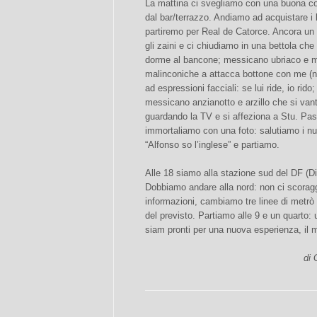
La mattina ci svegliamo con una buona col
dal bar/terrazzo. Andiamo ad acquistare i b
partiremo per Real de Catorce. Ancora un g
gli zaini e ci chiudiamo in una bettola ch
dorme al bancone; messicano ubriaco e m
malinconiche a attacca bottone con me (
ad espressioni facciali: se lui ride, io rido; 
messicano anzianotto e arzillo che si vant
guardando la TV e si affeziona a Stu. Pa
immortaliamo con una foto: salutiamo i n
“Alfonso so l’inglese” e partiamo.
Alle 18 siamo alla stazione sud del DF (Di
Dobbiamo andare alla nord: non ci scorag
informazioni, cambiamo tre linee di metrò
del previsto. Partiamo alle 9 e un quarto: 
siam pronti per una nuova esperienza, il 
di 