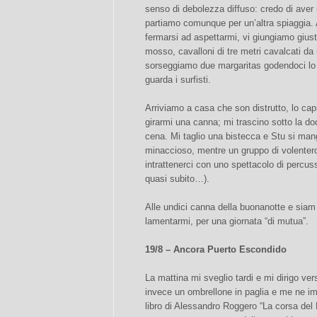
senso di debolezza diffuso: credo di aver 
partiamo comunque per un’altra spiaggia. A
fermarsi ad aspettarmi, vi giungiamo giusto
mosso, cavalloni di tre metri cavalcati da u
sorseggiamo due margaritas godendoci lo
guarda i surfisti.
Arriviamo a casa che son distrutto, lo ca
girarmi una canna; mi trascino sotto la do
cena. Mi taglio una bistecca e Stu si ma
minaccioso, mentre un gruppo di volentero
intrattenerci con uno spettacolo di percus
quasi subito…).
Alle undici canna della buonanotte e siam
lamentarmi, per una giornata “di mutua”.
19/8 – Ancora Puerto Escondido
La mattina mi sveglio tardi e mi dirigo ver
invece un ombrellone in paglia e me ne im
libro di Alessandro Roggero “La corsa del 