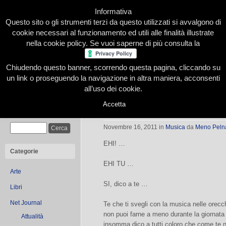
Informativa
Questo sito o gli strumenti terzi da questo utilizzati si avvalgono di
cookie necessari al funzionamento ed utili alle finalità illustrate
nella cookie policy. Se vuoi saperne di più consulta la
Chiudendo questo banner, scorrendo questa pagina, cliccando su
Home
Presentazione
Redazione
Le nostre firme
un link o proseguendo la navigazione in altra maniera, acconsenti
all’uso dei cookie.
Accetta
TAVAROCK!
Cerca
Novembre 16, 2011
in
Musica
da
Meno Peln
EHI! …
Categorie
EHI TU …
Arte
SI, dico a te …
Libri
Net Journal
Te che ti svegli con la musica nelle orecc
non puoi farne a meno durante la giornata
Attualità
insomma dico a tutti coloro che come te n