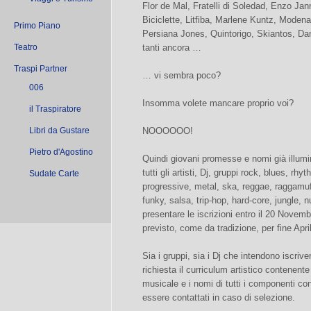
Flor de Mal, Fratelli di Soledad, Enzo Jan
Biciclette, Litfiba, Marlene Kuntz, Moden
Primo Piano
Persiana Jones, Quintorigo, Skiantos, Dan
Teatro
tanti ancora …
Traspi Partner
… vi sembra poco?
006
Insomma volete mancare proprio voi?
il Traspiratore
Libri da Gustare
NOOOOOO!
Pietro d'Agostino
Quindi giovani promesse e nomi già illumin
tutti gli artisti, Dj, gruppi rock, blues, r
Sudate Carte
progressive, metal, ska, reggae, raggamuffi
funky, salsa, trip-hop, hard-core, jungle,
presentare le iscrizioni entro il 20 Novembr
previsto, come da tradizione, per fine Apri
Sia i gruppi, sia i Dj che intendono iscrive
richiesta il curriculum artistico contenente
musicale e i nomi di tutti i componenti con
essere contattati in caso di selezione.