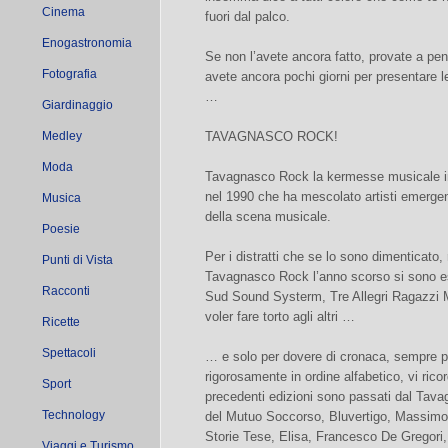
Cinema
fuori dal palco.
Enogastronomia
Se non l’avete ancora fatto, provate a pe
Fotografia
avete ancora pochi giorni per presentare le
…
Giardinaggio
Medley
TAVAGNASCO ROCK!
Moda
Tavagnasco Rock la kermesse musicale in
nel 1990 che ha mescolato artisti emergen
Musica
della scena musicale.
Poesie
Per i distratti che se lo sono dimenticato, 
Punti di Vista
Tavagnasco Rock l’anno scorso si sono esi
Racconti
Sud Sound Systerm, Tre Allegri Ragazzi M
voler fare torto agli altri …
Ricette
Spettacoli
… e solo per dovere di cronaca, sempre pe
rigorosamente in ordine alfabetico, vi rico
Sport
precedenti edizioni sono passati dal Tav
Technology
del Mutuo Soccorso, Bluvertigo, Massimo 
Storie Tese, Elisa, Francesco De Gregori
Viaggi e Turismo