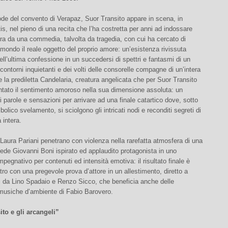
de del convento di Verapaz, Suor Transito appare in scena, in
tis, nel pieno di una recita che l’ha costretta per anni ad indossare
a da una commedia, talvolta da tragedia, con cui ha cercato di
 mondo il reale oggetto del proprio amore: un’esistenza rivissuta
dell’ultima confessione in un succedersi di spettri e fantasmi di un
contorni inquietanti e dei volti delle consorelle compagne di un’intera
te la prediletta Candelaria, creatura angelicata che per Suor Transito
ntato il sentimento amoroso nella sua dimensione assoluta: un
 parole e sensazioni per arrivare ad una finale catartico dove, sotto
bolico svelamento, si sciolgono gli intricati nodi e reconditi segreti di
 intera.
 Laura Pariani penetrano con violenza nella rarefatta atmosfera di una
de Giovanni Boni ispirato ed applaudito protagonista in uno
mpegnativo per contenuti ed intensità emotiva: il risultato finale è
atro con una pregevole prova d’attore in un allestimento, diretto a
i da Lino Spadaio e Renzo Sicco, che beneficia anche delle
musiche d’ambiente di Fabio Barovero.
ito e gli arcangeli”