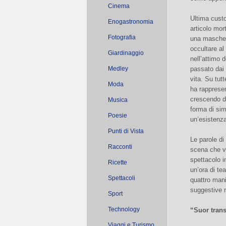
Cinema
Ultima custo
Enogastronomia
articolo mor
Fotografia
una mascher
occultare al
Giardinaggio
nell’attimo 
Medley
passato dai 
vita. Su tut
Moda
ha rapprese
crescendo di
Musica
forma di sim
Poesie
un’esistenza
Punti di Vista
Le parole di
Racconti
scena che ve
spettacolo i
Ricette
un’ora di te
Spettacoli
quattro man
suggestive 
Sport
Technology
“Suor trans
Viaggi e Turismo