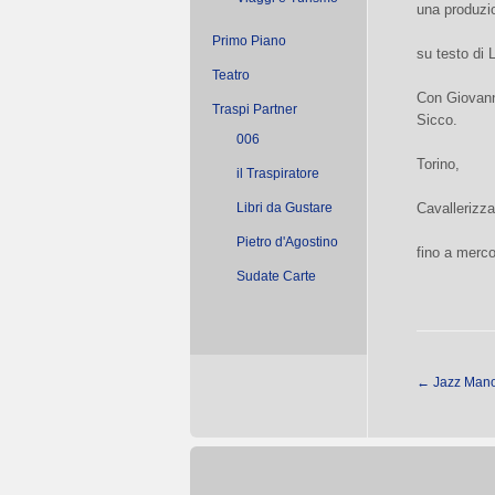
una produzi
Primo Piano
su testo di 
Teatro
Con Giovann
Traspi Partner
Sicco.
006
Torino,
il Traspiratore
Libri da Gustare
Cavallerizza
Pietro d'Agostino
fino a merco
Sudate Carte
←
Jazz Mano