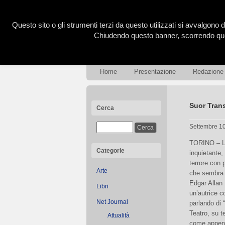
Questo sito o gli strumenti terzi da questo utilizzati si avvalgono d
Chiudendo questo banner, scorrendo ques
Home
Presentazione
Redazione
Suor Trans
Cerca
Settembre 1
TORINO – La
Categorie
inquietante,
terrore con
Arte
che sembra u
Edgar Allan 
Libri
un’autrice 
Net Journal
parlando di 
Teatro, su t
Attualità
come append