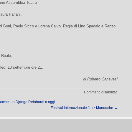
one Assemblea Teatro
Laura Pariani.
i Boni, Paolo Sicco e Lorena Calvo. Regia di Lino Spadaio e Renzo
 Reale,
ledì 13 settembre ore 21.
di Roberto Canavesi
su
Commenti disabilitati
Suor
uche: da Django Reinhardt a oggi
Transito
Festival internazionale Jazz Manouche
→
e
gli
Arcangel