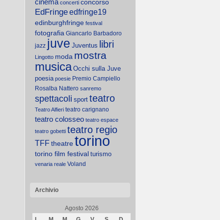
cinema
concorso
concerti
EdFringe
edfringe19
edinburghfringe
festival
fotografia
Giancarlo Barbadoro
juve
libri
Juventus
jazz
mostra
moda
Lingotto
musica
Occhi sulla Juve
poesia
Premio Campiello
poesie
Rosalba Nattero
sanremo
teatro
spettacoli
sport
teatro carignano
Teatro Alfieri
teatro colosseo
teatro espace
teatro regio
teatro gobetti
torino
TFF
theatre
torino film festival
turismo
Voland
venaria reale
Archivio
Agosto 2026
L
M
M
G
V
S
D