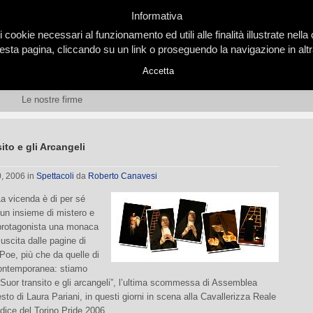
Informativa
i cookie necessari al funzionamento ed utili alle finalità illustrate nel
ta pagina, cliccando su un link o proseguendo la navigazione in altra
Accetta
Le nostre firme
ito e gli Arcangeli
0, 2006
in
Spettacoli
da
Roberto Canavesi
 vicenda è di per sé
 un insieme di mistero e
 protagonista una monaca
scita dalle pagine di
Poe, più che da quelle di
contemporanea: stiamo
“Suor transito e gli arcangeli”, l’ultima scommessa di Assemblea
esto di Laura Pariani, in questi giorni in scena alla Cavallerizza Reale
ice del Torino Pride 2006.