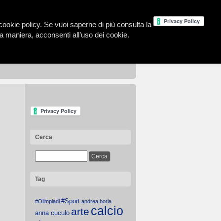
la cookie policy. Se vuoi saperne di più consulta la
 maniera, acconsenti all’uso dei cookie.
Cerca
Tag
#Sport
#Olimpiadi
andrea borla
calcio
arte
anna cuculo