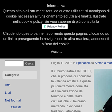
Informativa
Questo sito o gli strumenti terzi da questo utilizzati si avvalgono di
cookie necessari al funzionamento ed utili alle finalità illustrate
nella cookie policy. Se vuoi saperne di più consulta la
Chiudendo questo banner, scorrendo questa pagina, cliccando su
Home
Presentazione
Redazione
Le nostre firme
un link o proseguendo la navigazione in altra maniera, acconsenti
all’uso dei cookie.
Accetta
Spettacoli in provincia
Cerca
Luglio 11, 2002
in
Spettacoli
da
Stefania Mar
Il circuito teatrale INCROCI,
Categorie
che si propone di coniugare
la valenza artistica a quella
Arte
più direttamente correlata
alla valorizzazione del
Libri
territorio e delle realtà
Net Journal
culturali che vi lavorano,
mettendo in evidenza
Attualità
tradizioni, atmosfere,