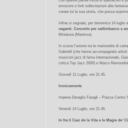
Con queste parole inizia lo spettacolo e 
emozioni e forti sollecitazioni alla fantas
creare lui la sua storia, che possa esprimer
Infine si segnala, per domenica 14 luglio 
vaganti. Concerto per saltimbanco e a
Miniatura (Mantova).
In scena l’unione tra le marionette di cart
Gabrielli (che hanno accompagnato artisti
musicisti jazz di fama internazionale, Gian
critica Top Jazz 2000) e Marco Remondini
Giovedì 11 Luglio, ore 21.45.
Ironicamente
Imperia Deraglio Faragli – Piazza Centro S
Venerdì 14 Luglio, ore 21.45.
In fra li Casi de la Vita e le Magie de’ 