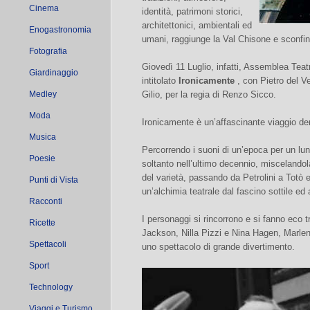
Cinema
identità, patrimoni storici,
architettonici, ambientali ed
Enogastronomia
umani, raggiunge la Val Chisone e sconfin
Fotografia
Giovedì 11 Luglio, infatti, Assemblea Teat
Giardinaggio
intitolato
Ironicamente
, con Pietro del 
Medley
Gilio, per la regia di Renzo Sicco.
Moda
Ironicamente è un’affascinante viaggio den
Musica
Percorrendo i suoni di un’epoca per un lu
Poesie
soltanto nell’ultimo decennio, miscelandola
del varietà, passando da Petrolini a Totò e
Punti di Vista
un’alchimia teatrale dal fascino sottile e
Racconti
I personaggi si rincorrono e si fanno eco t
Ricette
Jackson, Nilla Pizzi e Nina Hagen, Marle
Spettacoli
uno spettacolo di grande divertimento.
Sport
Technology
Viaggi e Turismo