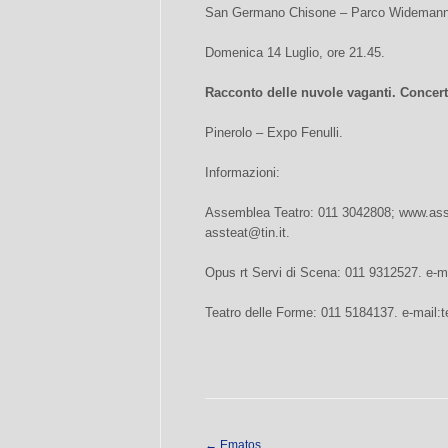
San Germano Chisone – Parco Widemann
Domenica 14 Luglio, ore 21.45.
Racconto delle nuvole vaganti. Concer
Pinerolo – Expo Fenulli.
Informazioni:
Assemblea Teatro: 011 3042808; www.ass
assteat@tin.it
.
Opus rt Servi di Scena: 011 9312527. e-ma
Teatro delle Forme: 011 5184137. e-mail:
t
←
Ematos