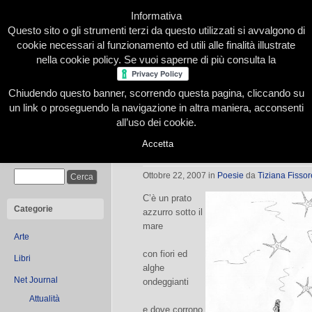
Informativa
Questo sito o gli strumenti terzi da questo utilizzati si avvalgono di
cookie necessari al funzionamento ed utili alle finalità illustrate
nella cookie policy. Se vuoi saperne di più consulta la
Chiudendo questo banner, scorrendo questa pagina, cliccando su
Home
Presentazione
Redazione
Le nostre firme
un link o proseguendo la navigazione in altra maniera, acconsenti
all’uso dei cookie.
Accetta
Sogni
Cerca
Ottobre 22, 2007
in
Poesie
da
Tiziana Fissor
C’è un prato
Categorie
azzurro sotto il
mare
Arte
con fiori ed
Libri
alghe
Net Journal
ondeggianti
Attualità
e dove corrono