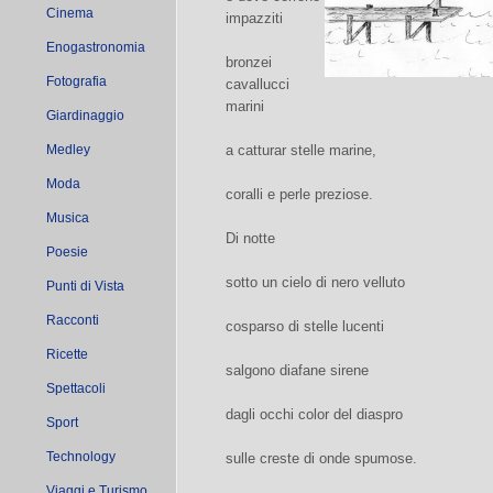
Cinema
impazziti
Enogastronomia
bronzei
Fotografia
cavallucci
marini
Giardinaggio
Medley
a catturar stelle marine,
Moda
coralli e perle preziose.
Musica
Di notte
Poesie
sotto un cielo di nero velluto
Punti di Vista
Racconti
cosparso di stelle lucenti
Ricette
salgono diafane sirene
Spettacoli
dagli occhi color del diaspro
Sport
Technology
sulle creste di onde spumose.
Viaggi e Turismo