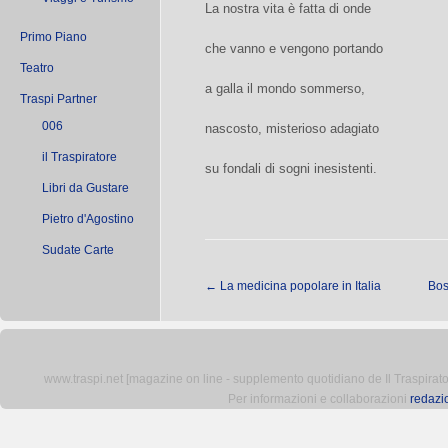
La nostra vita è fatta di onde
Primo Piano
che vanno e vengono portando
Teatro
a galla il mondo sommerso,
Traspi Partner
006
nascosto, misterioso adagiato
il Traspiratore
su fondali di sogni inesistenti.
Libri da Gustare
Pietro d'Agostino
Sudate Carte
←
La medicina popolare in Italia
Bos
www.traspi.net [magazine on line - supplemento quotidiano de Il Traspiratore 
Per informazioni e collaborazioni
redazi