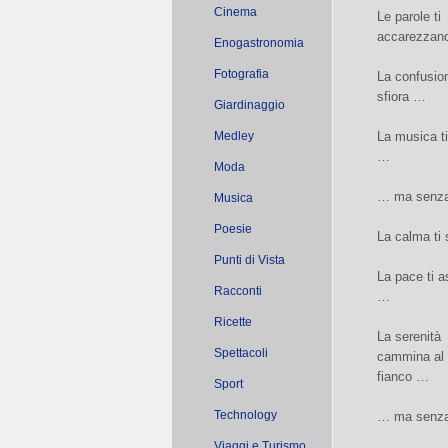
Cinema
Le parole ti
accarezzan
Enogastronomia
Fotografia
La confusion
sfiora …
Giardinaggio
Medley
La musica t
…
Moda
… ma senza 
Musica
Poesie
La calma ti
Punti di Vista
La pace ti a
Racconti
…
Ricette
La serenità
Spettacoli
cammina al 
fianco …
Sport
Technology
… ma senza 
Viaggi e Turismo