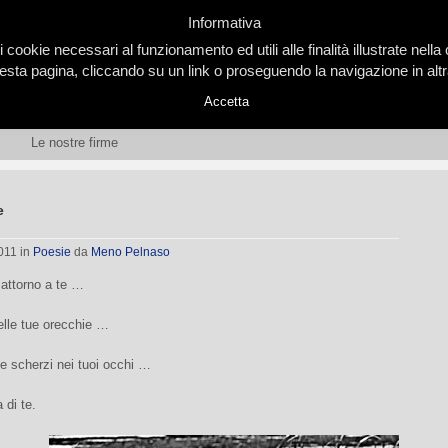
Informativa
i cookie necessari al funzionamento ed utili alle finalità illustrate nel
ta pagina, cliccando su un link o proseguendo la navigazione in altra
Accetta
Le nostre firme
e
2011
in
Poesie
da
Meno Pelnaso
 attorno a te …
elle tue orecchie …
i e scherzi nei tuoi occhi …
di te.