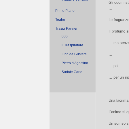
Gli odori ri
…
Primo Piano
Teatro
Le fragranz
Traspi Partner
Il profumo s
006
… ma senza 
il Traspiratore
Libri da Gustare
…
Pietro d'Agostino
… poi …
Sudate Carte
… per un in
…
Una lacrim
L’anima si 
Un sorriso 