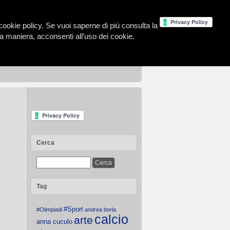
la cookie policy. Se vuoi saperne di più consulta la
 maniera, acconsenti all’uso dei cookie.
Cerca
Tag
#Sport
#Olimpiadi
andrea borla
calcio
arte
anna cuculo