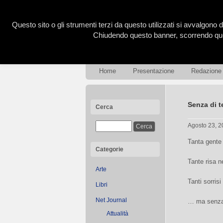
Questo sito o gli strumenti terzi da questo utilizzati si avvalgono d
Chiudendo questo banner, scorrendo ques
Home
Presentazione
Redazione
Senza di t
Cerca
Agosto 23, 
Tanta gente
Categorie
Tante risa n
Arte
Tanti sorris
Libri
Net Journal
… ma senza 
Attualità