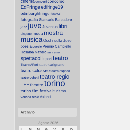
cinema
concorso
concerti
EdFringe
edfringe19
edinburghfringe
festival
fotografia
Giancarlo Barbadoro
juve
libri
Juventus
jazz
mostra
moda
Lingotto
musica
Occhi sulla Juve
poesia
Premio Campiello
poesie
Rosalba Nattero
sanremo
teatro
spettacoli
sport
teatro carignano
Teatro Alfieri
teatro colosseo
teatro espace
teatro regio
teatro gobetti
torino
TFF
theatre
torino film festival
turismo
Voland
venaria reale
Archivio
Agosto 2026
L
M
M
G
V
S
D