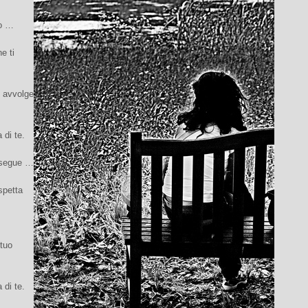
o …
e ti
i avvolge
di te.
 segue …
spetta
tuo
di te.