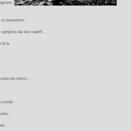
stagnano
e si espandono …
i sprigiona dai tuoi capelli …
di te.
cantevole attimo …
a scende …
quieta …
sale …