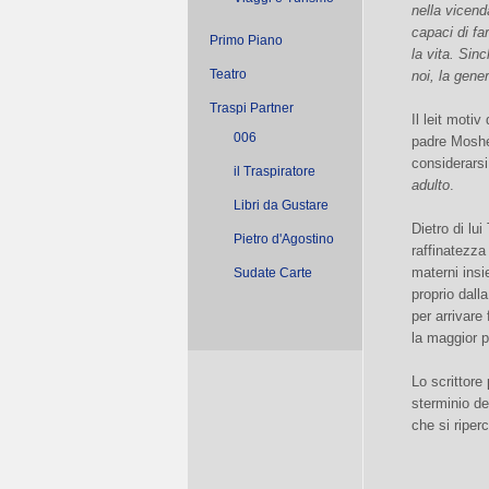
nella vicend
capaci di fa
Primo Piano
la vita. Sin
Teatro
noi, la gene
Traspi Partner
Il leit motiv
006
padre Moshé
considerarsi
il Traspiratore
adulto
.
Libri da Gustare
Dietro di lu
Pietro d'Agostino
raffinatezza
materni insi
Sudate Carte
proprio dall
per arrivare
la maggior p
Lo scrittore
sterminio de
che si riper