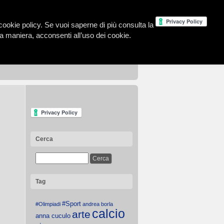
la cookie policy. Se vuoi saperne di più consulta la
 maniera, acconsenti all’uso dei cookie.
Cerca
Tag
#Sport
#Olimpiadi
andrea borla
calcio
arte
anna cuculo