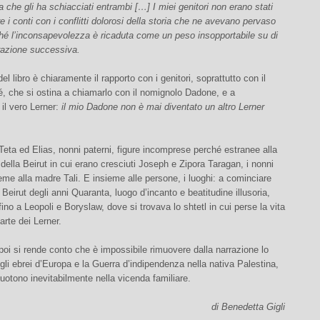
a che gli ha schiacciati entrambi […] I miei genitori non erano stati
re i conti con i conflitti dolorosi della storia che ne avevano pervaso
ché l’inconsapevolezza è ricaduta come un peso insopportabile su di
razione successiva.
 del libro è chiaramente il rapporto con i genitori, soprattutto con il
, che si ostina a chiamarlo con il nomignolo Dadone, e a
 il vero Lerner:
il mio Dadone non è mai diventato un altro Lerner
i Teta ed Elias, nonni paterni, figure incomprese perché estranee alla
 della Beirut in cui erano cresciuti Joseph e Zipora Taragan, i nonni
eme alla madre Tali. E insieme alle persone, i luoghi: a cominciare
a Beirut degli anni Quaranta, luogo d’incanto e beatitudine illusoria,
 fino a Leopoli e Boryslaw, dove si trovava lo shtetl in cui perse la vita
arte dei Lerner.
 poi si rende conto che è impossibile rimuovere dalla narrazione lo
gli ebrei d’Europa e la Guerra d’indipendenza nella nativa Palestina,
cuotono inevitabilmente nella vicenda familiare.
di Benedetta Gigli