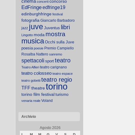
cinema
concorso
concerti
EdFringe
edfringe19
edinburghfringe
festival
fotografia
Giancarlo Barbadoro
juve
libri
Juventus
jazz
mostra
moda
Lingotto
musica
Occhi sulla Juve
poesia
Premio Campiello
poesie
Rosalba Nattero
sanremo
teatro
spettacoli
sport
teatro carignano
Teatro Alfieri
teatro colosseo
teatro espace
teatro regio
teatro gobetti
torino
TFF
theatre
torino film festival
turismo
Voland
venaria reale
Archivio
Agosto 2026
L
M
M
G
V
S
D