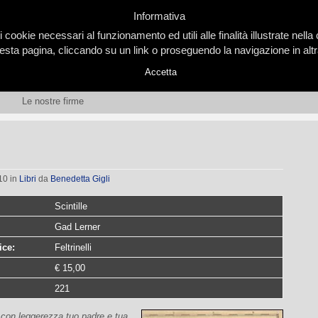
Informativa
i cookie necessari al funzionamento ed utili alle finalità illustrate nel
ta pagina, cliccando su un link o proseguendo la navigazione in altra
Accetta
Le nostre firme
010
in
Libri
da
Benedetta Gigli
Scintille
Gad Lerner
ice:
Feltrinelli
€ 15,00
221
 con leggerezza tuo padre e tua