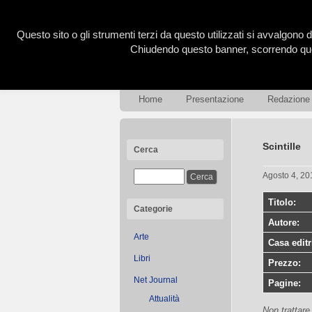
Questo sito o gli strumenti terzi da questo utilizzati si avvalgono d
Chiudendo questo banner, scorrendo ques
Home
Presentazione
Redazione
Scintille
Cerca
Agosto 4, 2
Titolo:
Categorie
Autore:
Arte
Casa editr
Libri
Prezzo:
Net Journal
Pagine:
Attualità
Non trattare