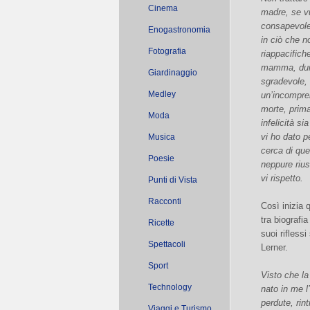
Cinema
madre, se v
consapevole
Enogastronomia
in ciò che n
Fotografia
riappacifich
mamma, dunq
Giardinaggio
sgradevole, 
Medley
un’incompre
morte, prima
Moda
infelicità s
vi ho dato 
Musica
cerca di qu
Poesie
neppure rius
vi rispetto.
Punti di Vista
Racconti
Così inizia 
tra biografi
Ricette
suoi rifless
Spettacoli
Lerner.
Sport
Visto che la
Technology
nato in me l
perdute, rin
Viaggi e Turismo