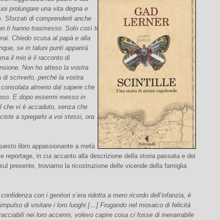
uoi prolungare una vita degna e
. Sforzati di comprenderli anche
on ti hanno trasmesso. Solo così ti
erai. Chiedo scusa al papà e alla
ue, se in taluni punti apparirà
ma il mio è il racconto di
nsione. Non ho atteso la vostra
 di scriverlo, perché la vostra
ia consolata almeno dal sapere che
peso. E dopo essermi messo in
el che vi è accaduto, senza che
ciste a spiegarlo a voi stessi, ora
questo libro appassionante a metà
a e reportage, in cui accanto alla descrizione della storia passata e dei
i sul presente, troviamo la ricostruzione delle vicende della famiglia
 confidenza con i genitori s’era ridotta a mero ricordo dell’infanzia, è
’impulso di visitare i loro luoghi […] Frugando nel mosaico di felicità
tracciabili nei loro accenni, volevo capire cosa ci fosse di inenarrabile