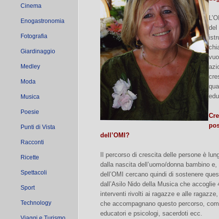
Cinema
L’O
Enogastronomia
del
Fotografia
ist
chi
Giardinaggio
vuo
Medley
azi
cre
Moda
qua
edu
Musica
Poesie
Cre
pos
Punti di Vista
dell’OMI?
Racconti
Il percorso di crescita delle persone è lun
Ricette
dalla nascita dell’uomo/donna bambino e, 
Spettacoli
dell’OMI cercano quindi di sostenere ques
dall’Asilo Nido della Musica che accoglie 
Sport
interventi rivolti ai ragazze e alle ragazze,
Technology
che accompagnano questo percorso, come i 
educatori e psicologi, sacerdoti ecc.
Viaggi e Turismo