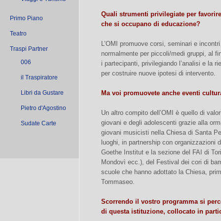
Quali strumenti privilegiate per favorir
Primo Piano
che si occupano di educazione?
Teatro
L’OMI promuove corsi, seminari e incontri
Traspi Partner
normalmente per piccoli/medi gruppi, al fin
006
i partecipanti, privilegiando l’analisi e la 
per costruire nuove ipotesi di intervento.
il Traspiratore
Libri da Gustare
Ma voi promuovete anche eventi cultur
Pietro d'Agostino
Un altro compito dell’OMI è quello di valo
giovani e degli adolescenti grazie alla orm
Sudate Carte
giovani musicisti nella Chiesa di Santa Pela
luoghi, in partnership con organizzazioni de
Goethe Institut e la sezione del FAI di To
Mondovì ecc.), del Festival dei cori di bam
scuole che hanno adottato la Chiesa, primo
Tommaseo.
Scorrendo il vostro programma si per
di questa istituzione, collocato in parti