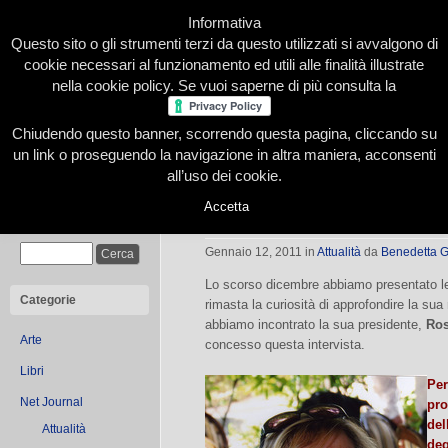
Informativa
Questo sito o gli strumenti terzi da questo utilizzati si avvalgono di
cookie necessari al funzionamento ed utili alle finalità illustrate
nella cookie policy. Se vuoi saperne di più consulta la
Chiudendo questo banner, scorrendo questa pagina, cliccando su
Home
Presentazione
Redazione
Le nostre firme
un link o proseguendo la navigazione in altra maniera, acconsenti
all’uso dei cookie.
Accetta
Rosanna Balbo per Traspi.net
Cerca
Gennaio 12, 2011
in
Attualità
da
Benedetta G
Lo scorso dicembre abbiamo presentato 
Categorie
rimasta la curiosità di approfondire la su
abbiamo incontrato la sua presidente,
Ros
Arte
concesso questa intervista.
Libri
Per
Net Journal
pro
del
Attualità
deg