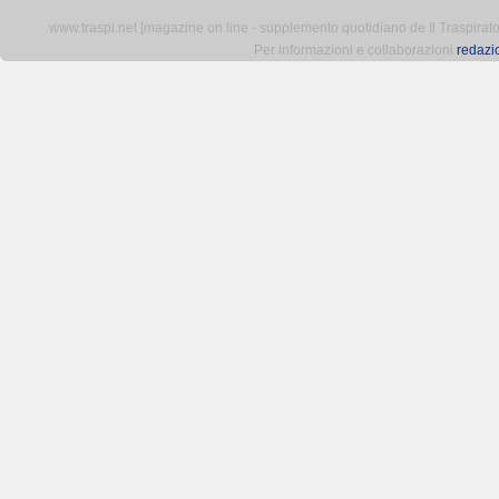
www.traspi.net [magazine on line - supplemento quotidiano de Il Traspiratore 
Per informazioni e collaborazioni
redazi