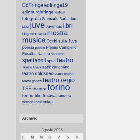
EdFringe
edfringe19
edinburghfringe
festival
fotografia
Giancarlo Barbadoro
juve
libri
Juventus
jazz
mostra
moda
Lingotto
musica
Occhi sulla Juve
poesia
Premio Campiello
poesie
Rosalba Nattero
sanremo
teatro
spettacoli
sport
teatro carignano
Teatro Alfieri
teatro colosseo
teatro espace
teatro regio
teatro gobetti
torino
TFF
theatre
torino film festival
turismo
Voland
venaria reale
Archivio
Agosto 2026
L
M
M
G
V
S
D