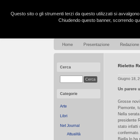
Questo sito o gli strumenti terzi da questo utilizzati si avvalgono
Chiudendo questo banner, scorrendo ques
Home
Presentazione
Redazione
Rieletto R
Cerca
Giugno 18, 
Un parere u
Categorie
Grosse novit
Arte
Piemonte, tu
Nella serata
Libri
presidente 
Net Journal
stato infatti 
confermato.
Attualità
Biella lo ha 