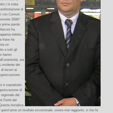
bito c’è stata
nifestazione di
nti con Comuni
Piemonte 2006!”,
e prime parole
Marconi ha
appena rieletto.
a frase ha
 sia un
o a tutti gli
 lo hanno
ll’unanimità, sia
ù evidente dei
 di lavoro ai
’organizzazione.
or è soprattutto
rganizzazione di
 regionale dal
i Fioriti del
uesta iniziativa
 quest’anno un risultato eccezionale, sinora mai raggiunto, e che fa