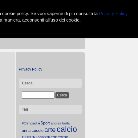
lla cookie policy. Se vuoi saperne di più consulta la
Privacy Policy
 maniera, acconsenti all’uso dei cookie.
Privacy Policy
Cerca
Tag
#Sport
#Olimpiadi
andrea borla
calcio
arte
anna cuculo
cinema
concorso
concerti