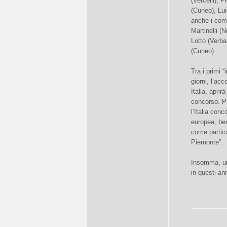
(Vercelli), 
(Cuneo), Lui
anche i comp
Martinelli (
Lotto (Verba
(Cuneo).
Tra i primi 
giorni, l’ac
Italia, aprir
concorso. Pr
l’Italia con
europea, ben
come partico
Piemonte”.
Insomma, un 
in questi ann