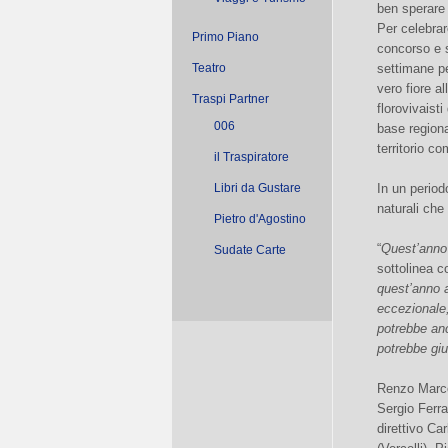
ben sperare a
Per celebrar
Primo Piano
concorso e 
Teatro
settimane per
vero fiore al
Traspi Partner
florovivaist
006
base regiona
territorio c
il Traspiratore
Libri da Gustare
In un period
naturali che
Pietro d'Agostino
“
Quest’anno 
Sudate Carte
sottolinea c
quest’anno 
eccezionale,
potrebbe an
potrebbe giu
Renzo Marcon
Sergio Ferra
direttivo Ca