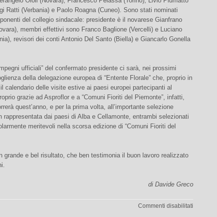
Pierangelo Oioli (Novara), Francesco Pelassa (Torino), Livio Piumatto
gi Ratti (Verbania) e Paolo Roagna (Cuneo). Sono stati nominati
onenti del collegio sindacale: presidente è il novarese Gianfrano
Novara), membri effettivi sono Franco Baglione (Vercelli) e Luciano
nia), revisori dei conti Antonio Del Santo (Biella) e Giancarlo Gonella
“impegni ufficiali” del confermato presidente ci sarà, nei prossimi
coglienza della delegazione europea di “Entente Florale” che, proprio in
à il calendario delle visite estive ai paesi europei partecipanti al
oprio grazie ad Asproflor e a “Comuni Fioriti del Piemonte”, infatti,
correrà quest’anno, e per la prima volta, all’importante selezione
 rappresentata dai paesi di Alba e Cellamonte, entrambi selezionati
larmente meritevoli nella scorsa edizione di “Comuni Fioriti del
grande e bel risultato, che ben testimonia il buon lavoro realizzato
i.
di Davide Greco
su
Commenti disabilitati
Rieletto