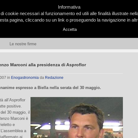
Informativa
 di cookie necessari al funzionamento ed utili alle finalità illustrate ne
ta pagina, cliccando su un link o proseguendo la navigazione in altra
Accetta
Le nostre firme
enzo Marconi alla presidenza di Asproflor
2007
in
Enogastronomia
da
Redazione
nanime espresso a Biella nella serata del 30 maggio.
à all’Asproflor
tte positive.
 del 30 maggio, il
Renzo Marconi è
rieletto e
 L’assemblea a
riaffermato ai