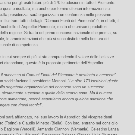
nche per gli esiti futuri: più di 170 le adesioni in tutto il Piemonte.
e questo risultato, ma anche per fornire ulteriori informazioni sul
sulla presidenza, sarà organizzata un conferenza nelle prossime
 illustrare tutti i dettagli. “Comuni Fioriti del Piemonte” è, in effetti, il
l’occhiello di Asproflor Piemonte, realtà che unisce i produttori
i della regione. Si tratta del primo concorso nazionale che premia, su
le, le amministrazioni che più si sono distinte nella fioritura del
omunale di competenza.
o in cui sempre di più si sta comprendendo il valore delle bellezze
 ci circondano, questa è la proposta pertinente dell’Asproflor.
il successo di Comuni Fioriti del Piemonte è destinato a crescere
”
on soddisfazione il presidente Marconi. “
Le oltre 170 iscrizioni giunte
alla segreteria organizzativa del concorso sono un successo
 sicuramente superiore a quello dello scorso anno. Ma il numero
cora aumentare, perché aspettiamo ancora qualche adesione che
ngere con ritardi tecnici
”.
i sarà affiancato, nel suo lavoro in Asproflor, dai vicepresidenti
ro (Torino) e Claudio Minetto (Biella). Con loro, entrano nel consiglio
rlo Baglione (Vercelli), Armando Giannoni (Verbania), Celestino Lanza