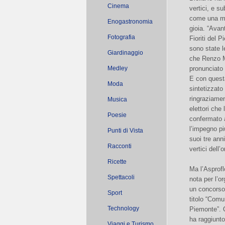
Cinema
vertici, e su
come una ma
Enogastronomia
gioia. “Ava
Fotografia
Fioriti del 
sono state l
Giardinaggio
che Renzo 
Medley
pronunciato 
E con quest
Moda
sintetizzato
ringraziament
Musica
elettori che
Poesie
confermato a
l’impegno pi
Punti di Vista
suoi tre anni
Racconti
vertici dell
Ricette
Ma l’Asprofl
Spettacoli
nota per l’o
un concorso
Sport
titolo “Comun
Technology
Piemonte”. Q
ha raggiunto
Viaggi e Turismo