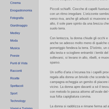
Cinema
Piccoli schiaffi. Ciocche di capelli fuorius
Enogastronomia
con un ritmo irregolare. L’orizzonte sembr
Fotografia
verso riva, anche gli arbusti si muovono 
alto, il sole pare spinto da una brezza che 
Giardinaggio
suolo terra.
Medley
Con lentezza, la donna chiude gli occhi e 
Moda
anche se adesso molto meno di qualche ora
pomeriggio fendeva la terra. D’istinto, un 
Musica
alla testa e sciogliere entrambi i lembi del 
Poesie
sollevarsi, si levano in alto, ribelli, e mu
sparso.
Punti di Vista
Racconti
Un soffio d’aria s’incunea tra i capelli pr
regala alla donna un brivido che scende lun
Ricette
campagna echeggia un gemito di piacere i
Spettacoli
vicino. La donna apre davanti a sé il tess
con metodo lo passa attorno all’ovale del v
Sport
sua folta capigliatura corvina.
Technology
La donna si raddrizza e rimane ferma ad as
Viaggi e Turismo