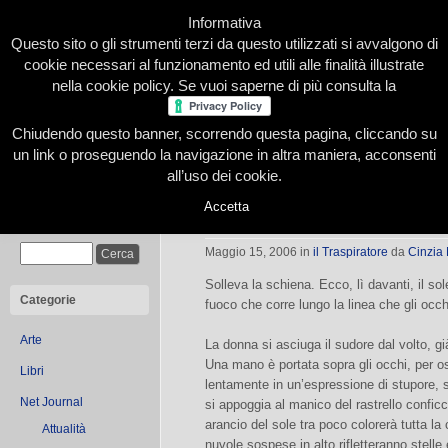
Informativa
Questo sito o gli strumenti terzi da questo utilizzati si avvalgono di
cookie necessari al funzionamento ed utili alle finalità illustrate
nella cookie policy. Se vuoi saperne di più consulta la
Chiudendo questo banner, scorrendo questa pagina, cliccando su
Home
Presentazione
Redazione
Le nostre firme
un link o proseguendo la navigazione in altra maniera, acconsenti
all’uso dei cookie.
Accetta
Respiri senza tempo
Cerca
Maggio 15, 2006
in
il Traspiratore
da
Cinzia
Solleva la schiena. Ecco, lì davanti, il sol
Categorie
fuoco che corre lungo la linea che gli occh
Arte
La donna si asciuga il sudore dal volto, già
Una mano è portata sopra gli occhi, per os
Libri
lentamente in un’espressione di stupore,
Net Journal
si appoggia al manico del rastrello conficcat
arancio del sole tra poco colorerà tutta l
Attualità
nuvole sospese in alto rifletteranno stelle 