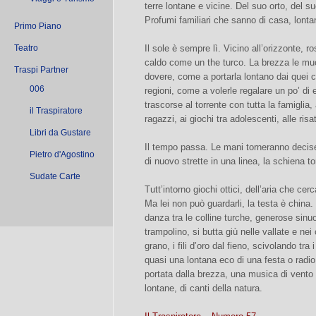
terre lontane e vicine. Del suo orto, del s
Profumi familiari che sanno di casa, lonta
Primo Piano
Teatro
Il sole è sempre lì. Vicino all’orizzonte
caldo come un the turco. La brezza le muo
Traspi Partner
dovere, come a portarla lontano dai quei c
006
regioni, come a volerle regalare un po’ di 
trascorse al torrente con tutta la famiglia,
il Traspiratore
ragazzi, ai giochi tra adolescenti, alle ris
Libri da Gustare
Il tempo passa. Le mani torneranno decise
Pietro d'Agostino
di nuovo strette in una linea, la schiena t
Sudate Carte
Tutt’intorno giochi ottici, dell’aria che cerc
Ma lei non può guardarli, la testa è china.
danza tra le colline turche, generose sinuo
trampolino, si butta giù nelle vallate e nei 
grano, i fili d’oro dal fieno, scivolando tra
quasi una lontana eco di una festa o rad
portata dalla brezza, una musica di vento di 
lontane, di canti della natura.