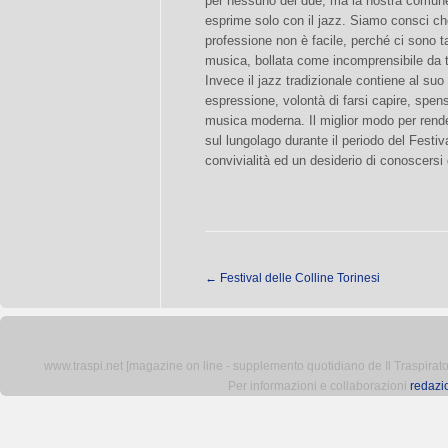
per nessuno dei due, ma la nostra comune 
esprime solo con il jazz. Siamo consci che, 
professione non è facile, perché ci sono ta
musica, bollata come incomprensibile da t
Invece il jazz tradizionale contiene al suo
espressione, volontà di farsi capire, spen
musica moderna. Il miglior modo per ren
sul lungolago durante il periodo del Festiv
convivialità ed un desiderio di conoscersi
←
Festival delle Colline Torinesi
www.traspi.net [magazine on line - supplemento quotidiano de Il Traspiratore 
Per informazioni e collaborazioni
redazi