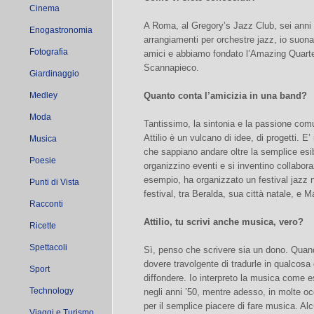
Cinema
A Roma, al Gregory’s Jazz Club, sei anni f
Enogastronomia
arrangiamenti per orchestre jazz, io suonav
Fotografia
amici e abbiamo fondato l’Amazing Quart
Scannapieco.
Giardinaggio
Medley
Quanto conta l’amicizia in una band?
Moda
Tantissimo, la sintonia e la passione comu
Attilio è un vulcano di idee, di progetti. E’ 
Musica
che sappiano andare oltre la semplice esib
Poesie
organizzino eventi e si inventino collaboraz
esempio, ha organizzato un festival jazz ne
Punti di Vista
festival, tra Beralda, sua città natale, e M
Racconti
Attilio, tu scrivi anche musica, vero?
Ricette
Spettacoli
Sì, penso che scrivere sia un dono. Quando 
dovere travolgente di tradurle in qualcosa
Sport
diffondere. Io interpreto la musica come
Technology
negli anni ’50, mentre adesso, in molte o
per il semplice piacere di fare musica. Al
Viaggi e Turismo