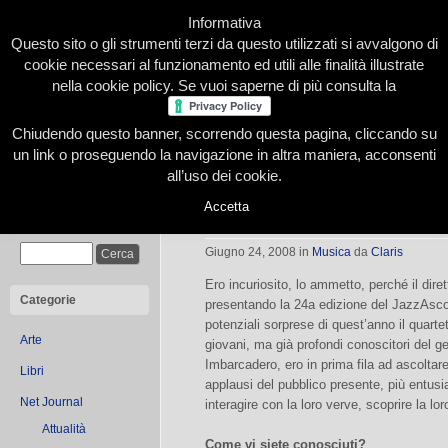
Informativa
Questo sito o gli strumenti terzi da questo utilizzati si avvalgono di
cookie necessari al funzionamento ed utili alle finalità illustrate
nella cookie policy. Se vuoi saperne di più consulta la
Chiudendo questo banner, scorrendo questa pagina, cliccando su
Home
Presentazione
Redazione
Le nostre firme
un link o proseguendo la navigazione in altra maniera, acconsenti
all’uso dei cookie.
Accetta
Professione jazzista!
Cerca
Giugno 24, 2008
in
Musica
da
Claris
Ero incuriosito, lo ammetto, perché il dirett
Categorie
presentando la 24a edizione del JazzAscon
potenziali sorprese di quest’anno il quartet
Arte
giovani, ma già profondi conoscitori del ge
Imbarcadero, ero in prima fila ad ascoltare 
Libri
applausi del pubblico presente, più entusi
Net Journal
interagire con la loro verve, scoprire la l
Attualità
Come vi siete conosciuti?