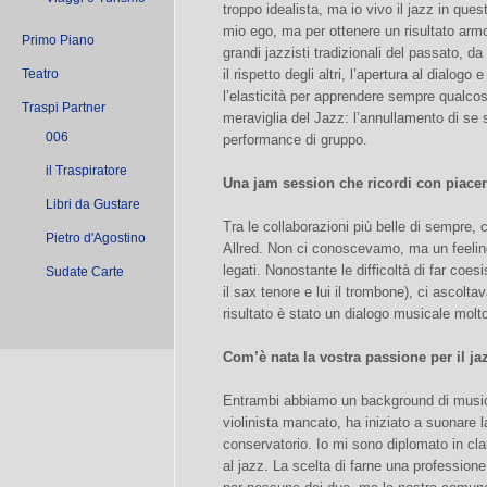
troppo idealista, ma io vivo il jazz in que
mio ego, ma per ottenere un risultato arm
Primo Piano
grandi jazzisti tradizionali del passato, 
Teatro
il rispetto degli altri, l’apertura al dialog
l’elasticità per apprendere sempre qualco
Traspi Partner
meraviglia del Jazz: l’annullamento di se s
006
performance di gruppo.
il Traspiratore
Una jam session che ricordi con piac
Libri da Gustare
Tra le collaborazioni più belle di sempre, 
Pietro d'Agostino
Allred. Non ci conoscevamo, ma un feelin
legati. Nonostante le difficoltà di far coes
Sudate Carte
il sax tenore e lui il trombone), ci ascolt
risultato è stato un dialogo musicale molto 
Com’è nata la vostra passione per il ja
Entrambi abbiamo un background di music
violinista mancato, ha iniziato a suonare la
conservatorio. Io mi sono diplomato in cla
al jazz. La scelta di farne una professio