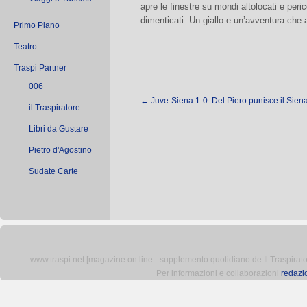
apre le finestre su mondi altolocati e peric
dimenticati. Un giallo e un’avventura che
Primo Piano
Teatro
Traspi Partner
006
←
Juve-Siena 1-0: Del Piero punisce il Sien
il Traspiratore
Libri da Gustare
Pietro d'Agostino
Sudate Carte
www.traspi.net [magazine on line - supplemento quotidiano de Il Traspiratore 
Per informazioni e collaborazioni
redazi