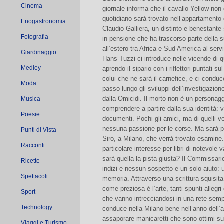
Cinema
giornale informa che il cavallo Yellow non c
quotidiano sarà trovato nell’appartamento d
Enogastronomia
Claudio Galliera, un distinto e benestante
Fotografia
in pensione che ha trascorso parte della s
all’estero tra Africa e Sud America al servi
Giardinaggio
Hans Tuzzi ci introduce nelle vicende di 
Medley
aprendo il sipario con i riflettori puntati su
colui che ne sarà il carnefice, e ci cond
Moda
passo lungo gli sviluppi dell’investigazion
dalla Omicidi. Il morto non è un personagg
Musica
comprendere a partire dalla sua identità: 
Poesie
documenti. Pochi gli amici, ma di quelli ve
nessuna passione per le corse. Ma sarà pr
Punti di Vista
Siro, a Milano, che verrà trovato esamin
Racconti
particolare interesse per libri di notevole v
sarà quella la pista giusta? Il Commissario
Ricette
indizi e nessun sospetto e un solo aiuto: u
Spettacoli
memoria. Attraverso una scrittura squisita
come preziosa è l’arte, tanti spunti alleg
Sport
che vanno intrecciandosi in una rete sempr
Technology
conduce nella Milano bene nell’anno dell’a
assaporare manicaretti che sono ottimi s
Viaggi e Turismo