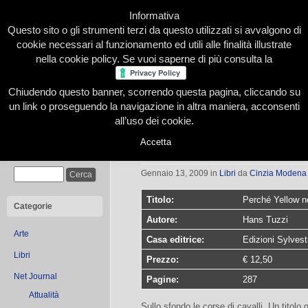
Informativa
Questo sito o gli strumenti terzi da questo utilizzati si avvalgono di
cookie necessari al funzionamento ed utili alle finalità illustrate
nella cookie policy. Se vuoi saperne di più consulta la
Chiudendo questo banner, scorrendo questa pagina, cliccando su
Home
Presentazione
Redazione
Le nostre firme
un link o proseguendo la navigazione in altra maniera, acconsenti
all’uso dei cookie.
Accetta
Perché Yellow non correrà
Cerca
Gennaio 13, 2009
in
Libri
da
Cinzia Modena
Titolo:
Perché Yellow n
Categorie
Autore:
Hans Tuzzi
Arte
Casa editrice:
Edizioni Sylves
Libri
Prezzo:
€ 12,50
Net Journal
Pagine:
287
Attualità
Sullo sfondo le corse di cavalli. Un titolo 