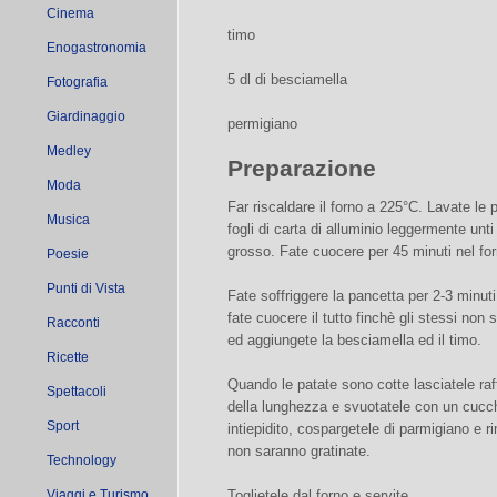
Cinema
timo
Enogastronomia
5 dl di besciamella
Fotografia
Giardinaggio
permigiano
Medley
Preparazione
Moda
Far riscaldare il forno a 225°C. Lavate le
Musica
fogli di carta di alluminio leggermente unt
grosso. Fate cuocere per 45 minuti nel for
Poesie
Punti di Vista
Fate soffriggere la pancetta per 2-3 minuti, 
fate cuocere il tutto finchè gli stessi non 
Racconti
ed aggiungete la besciamella ed il timo.
Ricette
Quando le patate sono cotte lasciatele raf
Spettacoli
della lunghezza e svuotatele con un cucc
Sport
intiepidito, cospargetele di parmigiano e r
non saranno gratinate.
Technology
Viaggi e Turismo
Toglietele dal forno e servite.