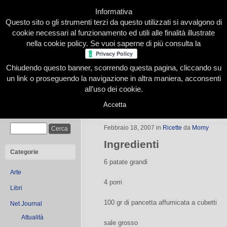
Informativa
Questo sito o gli strumenti terzi da questo utilizzati si avvalgono di
cookie necessari al funzionamento ed utili alle finalità illustrate
nella cookie policy. Se vuoi saperne di più consulta la
Chiudendo questo banner, scorrendo questa pagina, cliccando su
Home
Presentazione
Redazione
Le nostre firme
un link o proseguendo la navigazione in altra maniera, acconsenti
all’uso dei cookie.
Accetta
Patate farcite al profumo di timo
Cerca
Febbraio 18, 2007
in
Ricette
da
Momy
Ingredienti
Categorie
6 patate grandi
Arte
4 porri
Libri
100 gr di pancetta affumicata a cubetti
Net Journal
Attualità
sale grosso