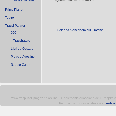
Primo Piano
Teatro
Traspi Partner
←
Goleada bianconera sul Crotone
006
il Traspiratore
Libri da Gustare
Pietro d'Agostino
Sudate Carte
www.traspi.net [magazine on line - supplemento quotidiano de Il Traspiratore 
Per informazioni e collaborazioni
redazi