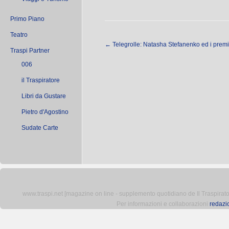
Primo Piano
Teatro
←
Telegrolle: Natasha Stefanenko ed i premi
Traspi Partner
006
il Traspiratore
Libri da Gustare
Pietro d'Agostino
Sudate Carte
www.traspi.net [magazine on line - supplemento quotidiano de Il Traspiratore 
Per informazioni e collaborazioni
redazi