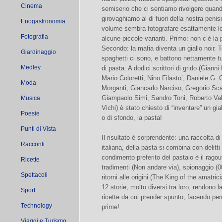
Cinema
semiserio che ci sentiamo rivolgere quan
girovaghiamo al di fuori della nostra peni
Enogastronomia
volume sembra fotografare esattamente l
Fotografia
alcune piccole varianti. Primo: non c’è la 
Secondo: la mafia diventa un giallo noir. T
Giardinaggio
spaghetti ci sono, e battono nettamente tutti
Medley
di pasta. A dodici scrittori di grido (Gianni 
Mario Coloretti, Nino Filasto’, Daniele G.
Moda
Morganti, Giancarlo Narciso, Gregorio Sca
Giampaolo Simi, Sandro Toni, Roberto Val
Musica
Vichi) è stato chiesto di “inventare” un gi
Poesie
o di sfondo, la pasta!
Punti di Vista
Il risultato è sorprendente: una raccolta di 
Racconti
italiana, della pasta si combina con delitti 
condimento preferito del pastaio è il ragout
Ricette
tradimenti (Non andare via), spionaggio (00
Spettacoli
ritorni alle origini (The King of the amatrici
12 storie, molto diversi tra loro, rendono l
Sport
ricette da cui prender spunto, facendo per
Technology
prime!
Viaggi e Turismo