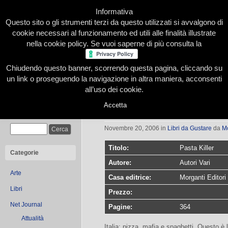
Informativa
Questo sito o gli strumenti terzi da questo utilizzati si avvalgono di
cookie necessari al funzionamento ed utili alle finalità illustrate
nella cookie policy. Se vuoi saperne di più consulta la
Chiudendo questo banner, scorrendo questa pagina, cliccando su
Home
Presentazione
Redazione
Le nostre firme
un link o proseguendo la navigazione in altra maniera, acconsenti
all’uso dei cookie.
Accetta
Pasta Killer
Cerca
Novembre 20, 2006
in
Libri da Gustare
da
M
Titolo:
Pasta Killer
Categorie
Autore:
Autori Vari
Arte
Casa editrice:
Morganti Editori
Libri
Prezzo:
Net Journal
Pagine:
364
Attualità
Italia: pizza, mafia e spaghetti. Questo è l