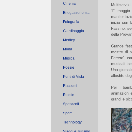
Cinema
Multiserviz
1° maggio 
Enogastronomia
manifesta
Fotografia
inizio con 
Fassino, se
Giardinaggio
della Prova
Medley
Grande festa
Moda
mostre di pi
Ferrero”, ca
Musica
musicali loc
Poesie
Una giornat
allestito de
Punti di Vista
Racconti
Per i bambi
animazioni e
Ricette
grandi e picc
Spettacoli
Sport
Technology
Viaggi e Turismo