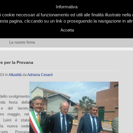
Informativa
i cookie necessari al funzionamento ed utili alle finalità illustrate nel
ta pagina, cliccando su un link o proseguendo la navigazione in altra
Accetta
Le nostre firme
e per la Provana
003
in
Attualità
da
Adriana Cesarò
dello svolgimento
nda festa della
 e del lavoro,
imo maggio, nel
 Leinì è stata
 la nuova sede
cietà Provana