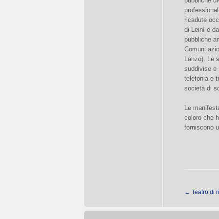
pubbliche di
professional
ricadute oc
di Leinì e d
pubbliche am
Comuni azion
Lanzo). Le 
suddivise e 
telefonia e 
società di s
Le manifesta
coloro che h
forniscono 
←
Teatro di r