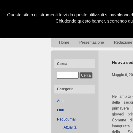
Questo sito o gli strumenti terzi da questo utilizzati si avvalgono d
Chiudendo questo banner, scorrendo ques
Home
Presentazione
Redazione
Nuova sed
Cerca
Maggio 6, 2
Categorie
Nell’ambito 
Arte
della seco
primavera
Libri
giovedì pr
Net Journal
Comune di
inaugurata
Attualità
della So