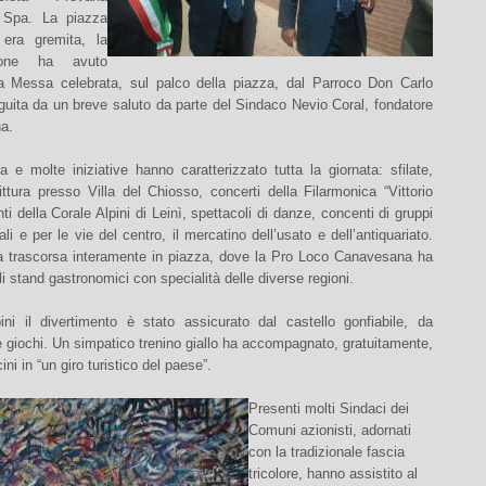
i Spa. La piazza
era gremita, la
zione ha avuto
la Messa celebrata, sul palco della piazza, dal Parroco Don Carlo
guita da un breve saluto da parte del Sindaco Nevio Coral, fondatore
na.
 e molte iniziative hanno caratterizzato tutta la giornata: sfilate,
ttura presso Villa del Chiosso, concerti della Filarmonica “Vittorio
nti della Corale Alpini di Leinì, spettacoli di danze, concenti di gruppi
ali e per le vie del centro, il mercatino dell’usato e dell’antiquariato.
a trascorsa interamente in piazza, dove la Pro Loco Canavesana ha
gli stand gastronomici con specialità delle diverse regioni.
ni il divertimento è stato assicurato dal castello gonfiabile, da
 giochi. Un simpatico trenino giallo ha accompagnato, gratuitamente,
ini in “un giro turistico del paese”.
Presenti molti Sindaci dei
Comuni azionisti, adornati
con la tradizionale fascia
tricolore, hanno assistito al