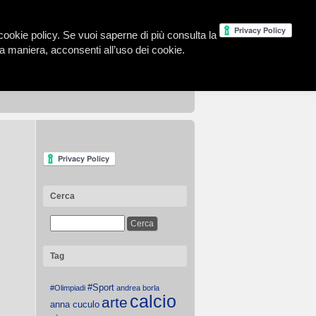
la cookie policy. Se vuoi saperne di più consulta la
 maniera, acconsenti all’uso dei cookie.
Cerca
Tag
#Sport
#Olimpiadi
andrea borla
calcio
arte
anna cuculo