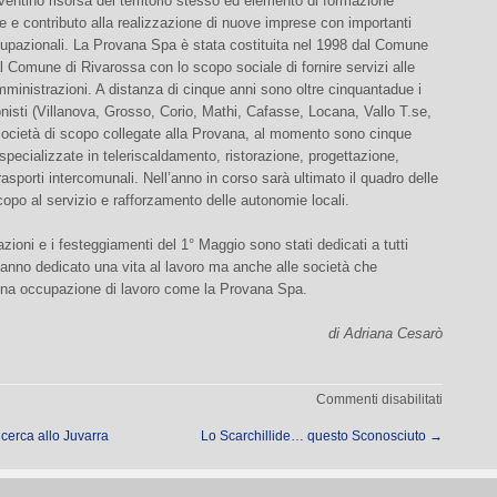
ventino risorsa del territorio stesso ed elemento di formazione
e e contributo alla realizzazione di nuove imprese con importanti
cupazionali. La Provana Spa è stata costituita nel 1998 dal Comune
al Comune di Rivarossa con lo scopo sociale di fornire servizi alle
ministrazioni. A distanza di cinque anni sono oltre cinquantadue i
isti (Villanova, Grosso, Corio, Mathi, Cafasse, Locana, Vallo T.se,
società di scopo collegate alla Provana, al momento sono cinque
specializzate in teleriscaldamento, ristorazione, progettazione,
trasporti intercomunali. Nell’anno in corso sarà ultimato il quadro delle
copo al servizio e rafforzamento delle autonomie locali.
zioni e i festeggiamenti del 1° Maggio sono stati dedicati a tutti
anno dedicato una vita al lavoro ma anche alle società che
una occupazione di lavoro come la Provana Spa.
di Adriana Cesarò
su
Commenti disabilitati
Nuova
icerca allo Juvarra
Lo Scarchillide… questo Sconosciuto
→
sede
per
la