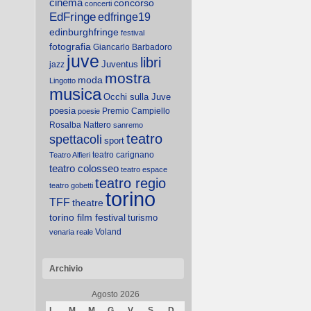
cinema
concorso
concerti
EdFringe
edfringe19
edinburghfringe
festival
fotografia
Giancarlo Barbadoro
juve
libri
Juventus
jazz
mostra
moda
Lingotto
musica
Occhi sulla Juve
poesia
Premio Campiello
poesie
Rosalba Nattero
sanremo
teatro
spettacoli
sport
teatro carignano
Teatro Alfieri
teatro colosseo
teatro espace
teatro regio
teatro gobetti
torino
TFF
theatre
torino film festival
turismo
Voland
venaria reale
Archivio
Agosto 2026
L
M
M
G
V
S
D