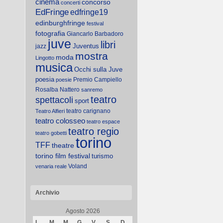
cinema
concorso
concerti
EdFringe
edfringe19
edinburghfringe
festival
fotografia
Giancarlo Barbadoro
juve
libri
Juventus
jazz
mostra
moda
Lingotto
musica
Occhi sulla Juve
poesia
Premio Campiello
poesie
Rosalba Nattero
sanremo
teatro
spettacoli
sport
teatro carignano
Teatro Alfieri
teatro colosseo
teatro espace
teatro regio
teatro gobetti
torino
TFF
theatre
torino film festival
turismo
Voland
venaria reale
Archivio
Agosto 2026
L
M
M
G
V
S
D