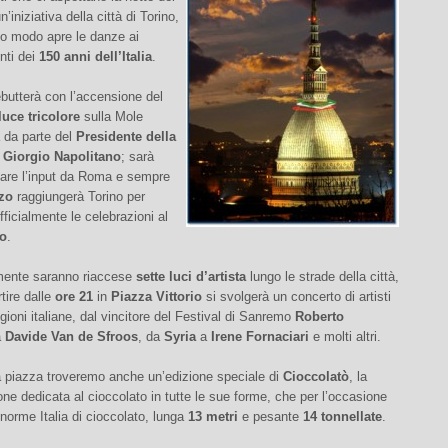
un’iniziativa della città di Torino,
to modo apre le danze ai
nti dei
150 anni dell’Italia
.
butterà con l’accensione del
luce tricolore
sulla Mole
 da parte del
Presidente della
 Giorgio Napolitano
; sarà
a dare l’input da Roma e sempre
zo
raggiungerà Torino per
fficialmente le celebrazioni al
io
.
mente saranno riaccese
sette luci d’artista
lungo le strade della città,
tire dalle
ore 21
in
Piazza Vittorio
si svolgerà un concerto di artisti
egioni italiane, dal vincitore del Festival di Sanremo
Roberto
a
Davide Van de Sfroos
, da
Syria
a
Irene Fornaciari
e molti altri.
a piazza troveremo anche un’edizione speciale di
Cioccolatò
, la
ne dedicata al cioccolato in tutte le sue forme, che per l’occasione
norme Italia di cioccolato, lunga
13 metri
e pesante
14 tonnellate
.