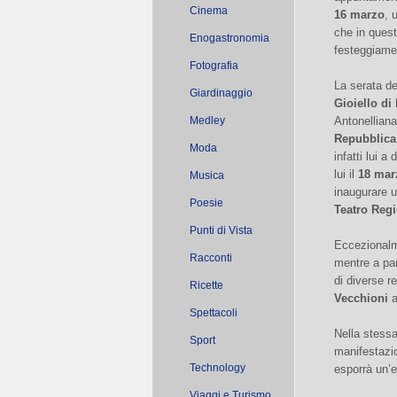
Cinema
16 marzo
, 
che in ques
Enogastronomia
festeggiame
Fotografia
La serata de
Giardinaggio
Gioiello di 
Medley
Antonelliana
Repubblica
Moda
infatti lui 
lui il
18 mar
Musica
inaugurare u
Poesie
Teatro Reg
Punti di Vista
Eccezional
Racconti
mentre a par
di diverse r
Ricette
Vecchioni
Spettacoli
Nella stess
Sport
manifestazio
Technology
esporrà un’e
Viaggi e Turismo