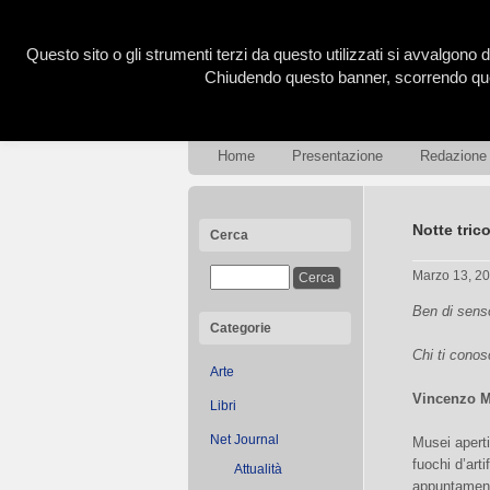
Questo sito o gli strumenti terzi da questo utilizzati si avvalgono d
Chiudendo questo banner, scorrendo ques
Home
Presentazione
Redazione
Notte tric
Cerca
Marzo 13, 2
Ben di sens
Categorie
Chi ti conosc
Arte
Vincenzo M
Libri
Net Journal
Musei aperti
fuochi d’arti
Attualità
appuntamenti