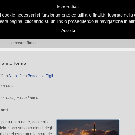
Informativa
i cookie necessari al funzionamento ed utili alle finalità illustrate nel
ta pagina, cliccando su un link o proseguendo la navigazione in altra
Accetta
Le nostre firme
olore a Torino
011
in
Attualità
da
Benedetta Gigli
o è privo
e, Italia, e non t’adora
onti
 per tutta la notte, concerti e
ficio: sono soltanto alcuni degli
 che ci aspettano la notte del