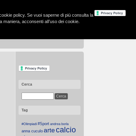
la cookie policy. Se vuoi saperne di più consulta la
 maniera, acconsenti all’uso dei cookie.
Cerca
Tag
#Sport
#Olimpiadi
andrea borla
calcio
arte
anna cuculo