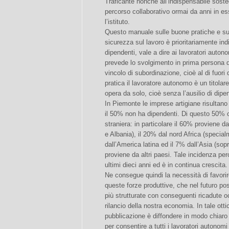
Traficante nonché all’indispensabile sos
percorso collaborativo ormai da anni in ess
l’istituto.
Questo manuale sulle buone pratiche e sulle
sicurezza sul lavoro è prioritariamente ind
dipendenti, vale a dire ai lavoratori auton
prevede lo svolgimento in prima persona d
vincolo di subordinazione, cioè al di fuori 
pratica il lavoratore autonomo è un titolar
opera da solo, cioè senza l’ausilio di dipen
In Piemonte le imprese artigiane risultano
il 50% non ha dipendenti. Di questo 50% o
straniera: in particolare il 60% proviene 
e Albania), il 20% dal nord Africa (specia
dall’America latina ed il 7% dall’Asia (sop
proviene da altri paesi. Tale incidenza per
ultimi dieci anni ed è in continua crescita.
Ne consegue quindi la necessità di favorire
queste forze produttive, che nel futuro p
più strutturate con conseguenti ricadute oc
rilancio della nostra economia. In tale ottic
pubblicazione è diffondere in modo chiar
per consentire a tutti i lavoratori autonom