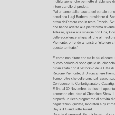
multifunzione, che permette di abbinare d
intero carrello di prodotti.
“Ad un anno dalla nascita del portale sono 
sottolinea Luigi Barbero, presidente di Boo
arrivo dall’estero con in testa Francia, Sviz
che hanno aderito alla piattaforma diventer
Adesso, grazie alla sinergia con Cna, Bo
delle eccellenze artigianali che al meglio 
Piemonte, offrendo ai turisti un’ulteriore ch
questo territorio.”
E come non citare che tra le più cliccate 
questo periodo ci sono quelle del cioccol
organizzato con il patrocinio della Città di 
Regione Piemonte, di Unioncamere Piemo
Torino, oltre che delle principali associaz
Confesercenti, Confartigianato e Casartig
E fino al 30 Novembre, tantissimi appunta
kermesse che, oltre al Chocolate Show, il
proporrà un ricco programma di attività dida
degustazioni guidate, laboratori e gli imm
Day e il Gianduiotto Award.
Durante il weekend, Piccoli fornai…al ciocc