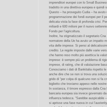
imprenditori europei con lo Small Busines
tradotto in una direttiva europea e quindi 
Questo – ha proseguito Cudia – ha avuto u
programmazione dei fondi europei per il p
delicata vista la fase di profonda crisi. P
miliardi e 600 milioni per il nuovo setten
Fondo per l’agricoltura.
Inoltre, ha stigmatizzato il segretario Cn
normatore della Ue ha avuto un impatto mo
vita delle imprese. Si pensi al delicatissi
credito. Le regole imposte dalle varie versi
che hanno reso molto più asettica la valuta
imprese: è sempre più un problema di rigid
imprese, di rating, che di valutazione basat
Conosciamo i dati di Bankitalia rispetto 
anche dire che se non si trova una soluzion
grido di “per colpa di qualcuno non si fa 
biglietto che troviamo appeso nelle nostre 
In sostanza, il timore espresso dalla Cna
bancaria europea sia invece governato da 
influenza tedesca. “Sarebbe auspicabile –
si aprisse una fase nuova in cui l’austerity