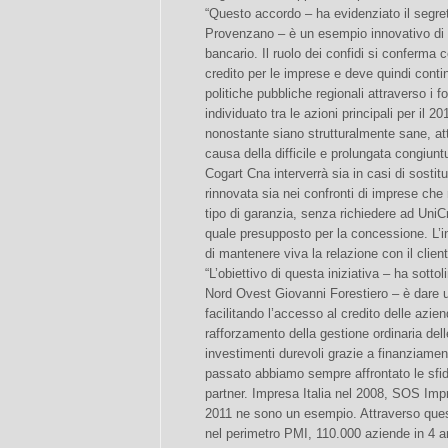
“Questo accordo – ha evidenziato il segre
Provenzano – è un esempio innovativo di
bancario. Il ruolo dei confidi si conferma 
credito per le imprese e deve quindi cont
politiche pubbliche regionali attraverso i 
individuato tra le azioni principali per il 2
nonostante siano strutturalmente sane, att
causa della difficile e prolungata congiun
Cogart Cna interverrà sia in casi di sostitu
rinnovata sia nei confronti di imprese che
tipo di garanzia, senza richiedere ad UniCr
quale presupposto per la concessione. L’i
di mantenere viva la relazione con il client
“L’obiettivo di questa iniziativa – ha sotto
Nord Ovest Giovanni Forestiero – è dare u
facilitando l’accesso al credito delle azien
rafforzamento della gestione ordinaria del
investimenti durevoli grazie a finanziame
passato abbiamo sempre affrontato le sfide
partner. Impresa Italia nel 2008, SOS Impre
2011 ne sono un esempio. Attraverso que
nel perimetro PMI, 110.000 aziende in 4 a