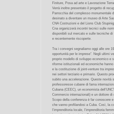
Finiture, Posa ad arte e Lavorazione Terr
Verrà inoltre presentato il progetto di recu
Parrocchia del complesso monumentale del
desinato a diventare un museo di Arte Sacr
CNA Costruzioni e del Lions Club Stupinig
Cna organizzerà incontri tecnici sulle norma
disponibili sul mercato e sulle tecniche di 
e recentemente riscoperte.
Tra i convegni segnaliamo oggi alle ore 1
opportunità per le imprese”. Negli ultimi v
proprio modello di sviluppo economico e so
riforme istituzionali ed economiche hanno 
e la costituzione di joint-venture tra imp
nei settori terziario e primario. Questo p
subito una accelerazione. Queste novità 
professoresse cubane di fama internazion
Cubana (CEEC), un economista dell’UNCTA
Commercio internazionali) e un dottore di r
Scopo della conferenza è far conoscere e 
che vanno profilandosi a Cuba. Così, la con
l’imprenditoria locale, l’imprenditoria femm