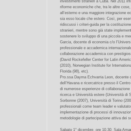
investimenti stranieri a Cuba. Nel 2011 in
riforme economiche che, tra le altre cose
all’esterno e una maggiore integrazione ec
sia esso locale che estero. Così, per esem
ridiscussi i criteri-guida per la costituzio
stranieri, mentre sono già state implementa
sostenere lo sviluppo di una piccola e med
Garcia, docente di economia c/o l’Univers
professionale e accademica internazional
collaborazione accademica con prestigiosi 
(David Rockefeller Center for Latin Ameri
(2010), Norwegian Institute for Internation
Florida (98), etc).
Pro.ssa Dayma Echvarria Leon, docente di 
dell’Havana e ricercatrice presso il Cent
di numerose esperienze di collaborazione 
ricerca e Università estere (Università di S
Sorbonne (2007), Università di Torino (20
professionali come team leader e valutatore
implementazione di processi di innovazio
metodologie di partecipazione attiva dei so
Sabato 1° dicembre, ore 10,30, Sala Amara