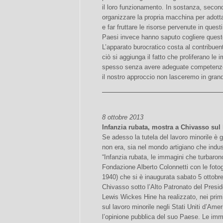
il loro funzionamento. In sostanza, secon
organizzare la propria macchina per adott
e far fruttare le risorse pervenute in questi 
Paesi invece hanno saputo cogliere queste
L’apparato burocratico costa al contribuente
ciò si aggiunga il fatto che proliferano le
spesso senza avere adeguate competenze
il nostro approccio non lasceremo in grande 
8 ottobre 2013
Infanzia rubata, mostra a Chivasso sul
Se adesso la tutela del lavoro minorile è 
non era, sia nel mondo artigiano che indust
“Infanzia rubata, le immagini che turbarono
Fondazione Alberto Colonnetti con le foto
1940) che si è inaugurata sabato 5 ottobr
Chivasso sotto l’Alto Patronato del Presid
Lewis Wickes Hine ha realizzato, nei primi 
sul lavoro minorile negli Stati Uniti d’Am
l’opinione pubblica del suo Paese. Le imma