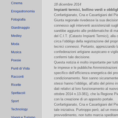
Cinema
18 dicembre 2014
Impianti termici, bollino verdi e obbligh
Enogastronomia
Confartigianato, Cna e Casartigiani del P
Fotografia
Giunta regionale rivedesse la sua decisione
connesso agli interventi assistenziali sugl
Giardinaggio
sarebbe aggiunto alle problematiche di ma
Medley
del C.I.T. (Catasto Impianti Termici), alla 
circa l’obbligo della registrazione del propr
Moda
tecnici connessi. Pertanto, apprezzando la
confederazioni artigiane auspicano e vigile
Musica
confermi tale decisione.
Poesie
Questa notizia è molto importante per tutti g
le imprese e le pubbliche Amministrazion
Punti di Vista
specifico dell’efficienza energetica dei pro
Racconti
condizionamento. Non sanno sicuramente ch
stessi hanno l’obbligo, all’atto del primo 
Ricette
dati relativi al loro funzionamento al nuov
Spettacoli
ottobre 2014 n.13-381), che la Regione Pi
con la creazione di un apposito portale.
Sport
Confartigianato, Cna e Casartigiani del Pi
Technology
tale iniziativa. Purtroppo però, ad un mese 
provvedimento, non tutto marcia spedita
Viaggi e Turismo