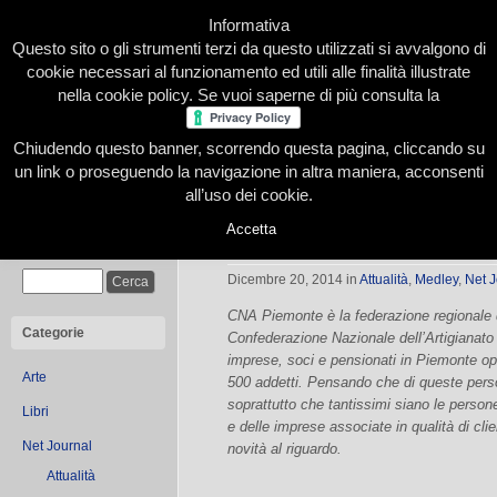
Informativa
Questo sito o gli strumenti terzi da questo utilizzati si avvalgono di
cookie necessari al funzionamento ed utili alle finalità illustrate
nella cookie policy. Se vuoi saperne di più consulta la
Chiudendo questo banner, scorrendo questa pagina, cliccando su
Home
Presentazione
Redazione
Le nostre firme
un link o proseguendo la navigazione in altra maniera, acconsenti
all’uso dei cookie.
Accetta
News dalle imprese artigiane del P
Cerca
Dicembre 20, 2014
in
Attualità
,
Medley
,
Net J
CNA Piemonte è la federazione regionale d
Categorie
Confederazione Nazionale dell’Artigianato 
imprese, soci e pensionati in Piemonte oper
Arte
500 addetti. Pensando che di queste person
soprattutto che tantissimi siano le person
Libri
e delle imprese associate in qualità di clie
Net Journal
novità al riguardo.
Attualità