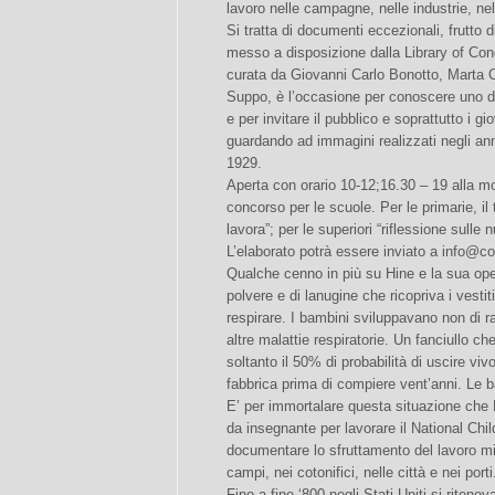
lavoro nelle campagne, nelle industrie, nel
Si tratta di documenti eccezionali, frutto 
messo a disposizione dalla Library of Co
curata da Giovanni Carlo Bonotto, Marta
Suppo, è l’occasione per conoscere uno de
e per invitare il pubblico e soprattutto i gi
guardando ad immagini realizzati negli ann
1929.
Aperta con orario 10-12;16.30 – 19 alla mos
concorso per le scuole. Per le primarie, i
lavora”; per le superiori “riflessione sulle
L’elaborato potrà essere inviato a info@co
Qualche cenno in più su Hine e la sua oper
polvere e di lanugine che ricopriva i vesti
respirare. I bambini sviluppavano non di r
altre malattie respiratorie. Un fanciullo c
soltanto il 50% di probabilità di uscire vivo
fabbrica prima di compiere vent’anni. Le 
E’ per immortalare questa situazione che 
da insegnante per lavorare il National Chi
documentare lo sfruttamento del lavoro mino
campi, nei cotonifici, nelle città e nei porti
Fino a fine ‘800 negli Stati Uniti si ritene