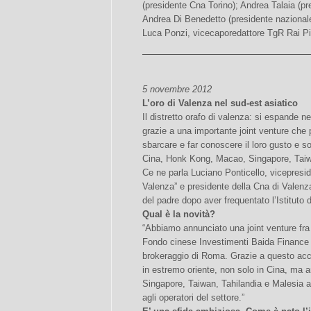
(presidente Cna Torino); Andrea Talaia (pr
Andrea Di Benedetto (presidente nazional
Luca Ponzi, vicecaporedattore TgR Rai P
5 novembre 2012
L’oro di Valenza nel sud-est asiatico
Il distretto orafo di valenza: si espande 
grazie a una importante joint venture che p
sbarcare e far conoscere il loro gusto e sopr
Cina, Honk Kong, Macao, Singapore, Taiwa
Ce ne parla Luciano Ponticello, vicepresi
Valenza” e presidente della Cna di Valenza,
del padre dopo aver frequentato l’Istituto 
Qual è la novità?
“Abbiamo annunciato una joint venture fra 
Fondo cinese Investimenti Baida Finance L
brokeraggio di Roma. Grazie a questo acco
in estremo oriente, non solo in Cina, ma
Singapore, Taiwan, Tahilandia e Malesia at
agli operatori del settore.”