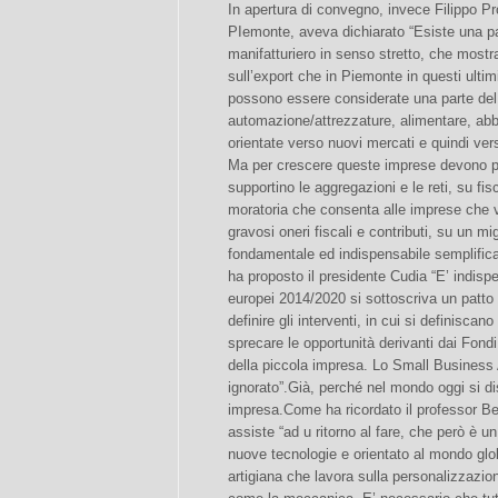
In apertura di convegno, invece Filippo P
PIemonte, aveva dichiarato “Esiste una par
manifatturiero in senso stretto, che mostra
sull’export che in Piemonte in questi ulti
possono essere considerate una parte del
automazione/attrezzature, alimentare, ab
orientate verso nuovi mercati e quindi vers
Ma per crescere queste imprese devono po
supportino le aggregazioni e le reti, su fi
moratoria che consenta alle imprese che v
gravosi oneri fiscali e contributi, su un m
fondamentale ed indispensabile semplificaz
ha proposto il presidente Cudia “E’ indispen
europei 2014/2020 si sottoscriva un patto t
definire gli interventi, in cui si definisca
sprecare le opportunità derivanti dai Fond
della piccola impresa. Lo Small Business
ignorato”.Già, perché nel mondo oggi si dis
impresa.Come ha ricordato il professor Bet
assiste “ad u ritorno al fare, che però è u
nuove tecnologie e orientato al mondo glob
artigiana che lavora sulla personalizzazio