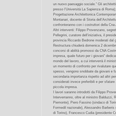
un nuovo paesaggio sociale.” Gli architett
presso l’Università La Sapienza di Roma);
Progettazione Architettonica Contemporan
Montanari, docente di Storia dell’Architettu
confronteranno con i costruttori della Cn
Altri interventi: Filippo Provenzano, segr
Pellegrini, curatore dell’iniziativa, il presi
provincia Riccardo Bedrone moderati dal gi
Restructura chiuderà domenica 2 dicembr
concorsi di abilità promossi da CNA Costr
impresa, quale futuro per i giovani” dedicat
mondo del lavoro, a cui interverrà il mini
un momento di confronto per rivalutare qu
spesso, vengono snobbate da giovani e fam
secondaria importanza rispetto ad altri per
considerati invece preferibili e per sfatare 
piccola impresa.
I lavori saranno introdotti da Filippo Prov
Interverranno, oltre al ministro Balduzzi,
Piemonte); Piero Fassino (sindaco di Tor
Formedil nazionale), Alessandro Barberis
di Torino), Francesco Cudia (presidente 