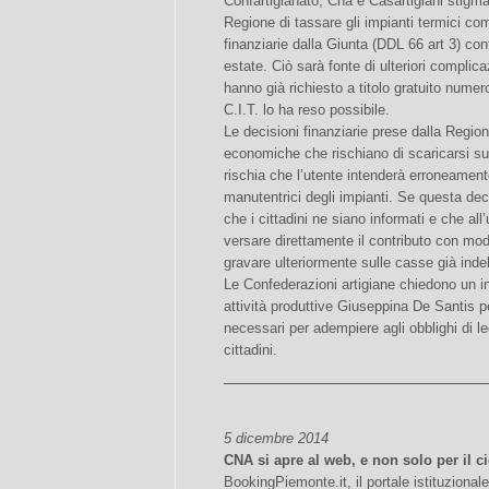
Confartigianato, Cna e Casartigiani stigmat
Regione di tassare gli impianti termici co
finanziarie dalla Giunta (DDL 66 art 3) co
estate. Ciò sarà fonte di ulteriori compli
hanno già richiesto a titolo gratuito numer
C.I.T. lo ha reso possibile.
Le decisioni finanziarie prese dalla Regio
economiche che rischiano di scaricarsi su
rischia che l’utente intenderà erroneament
manutentrici degli impianti. Se questa de
che i cittadini ne siano informati e che all
versare direttamente il contributo con mod
gravare ulteriormente sulle casse già inde
Le Confederazioni artigiane chiedono un in
attività produttive Giuseppina De Santis pe
necessari per adempiere agli obblighi di le
cittadini.
5 dicembre 2014
CNA si apre al web, e non solo per il c
BookingPiemonte.it, il portale istituzionale