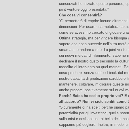
consorziati ho iniziato questo percorso, que
joint venture oggi presentata.”
Che cosa vi consentirà?
“Ci permetterà di coprire lacune altrimenti
dimensioni. Per usare una metafora calcis
come se avessimo cercato di giocare una pa
Ottima strategia, ma per vincere bisogna
sapere che cosa succede nell’altra metà d
smarcarsi e andare a rete. La joint venture
sui nuovi mercati di riferimento, saperne in
declinare il nostro gusto secondo la cultur
modalità di intervento su quei mercati. P
cosa produrre: senza un feed back dal me
nostre capacità di produzione sarebbero f
mantenere, coltivare, migliorare queste no
anche proporci positivamente sui nuovi me
Perché Baida ha scelto proprio voi? E 
all’accordo? Non vi siete sentiti come
“Sicuramente ci ha scelti perché siamo par
potenzialità per gli investitori, quelle pote
sulla crisi e così abituati al bello delle n
sappiamo più cogliere. Inoltre, in modo lu