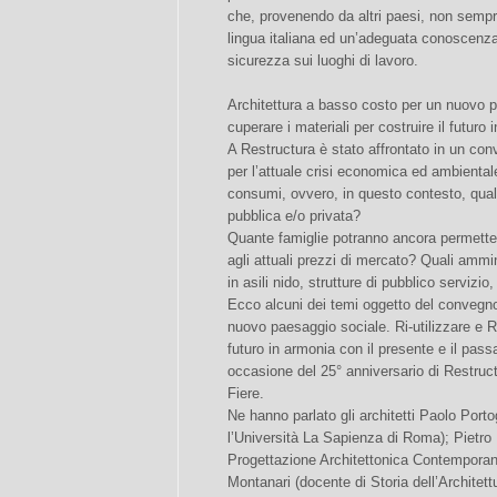
che, provenendo da altri paesi, non semp
lingua italiana ed un’adeguata conoscenza d
sicurezza sui luoghi di lavoro.
Architettura a basso costo per un nuovo pa
cuperare i materiali per costruire il futuro
A Restructura è stato affrontato in un co
per l’attuale crisi economica ed ambiental
consumi, ovvero, in questo contesto, quale 
pubblica e/o privata?
Quante famiglie potranno ancora permetters
agli attuali prezzi di mercato? Quali ammin
in asili nido, strutture di pubblico servizi
Ecco alcuni dei temi oggetto del convegno
nuovo paesaggio sociale. Ri-utilizzare e Re
futuro in armonia con il presente e il pass
occasione del 25° anniversario di Restruct
Fiere.
Ne hanno parlato gli architetti Paolo Port
l’Università La Sapienza di Roma); Pietro 
Progettazione Architettonica Contemporan
Montanari (docente di Storia dell’Architettu