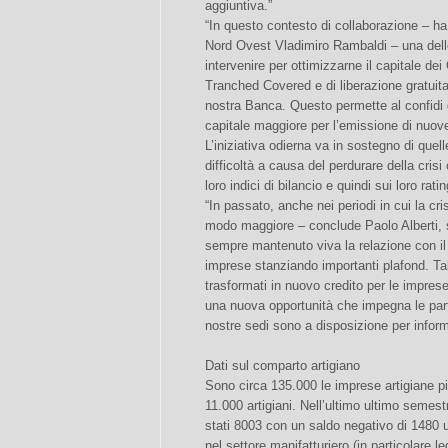
aggiuntiva.”
“In questo contesto di collaborazione – h
Nord Ovest Vladimiro Rambaldi – una delle 
intervenire per ottimizzarne il capitale dei
Tranched Covered e di liberazione gratuita
nostra Banca. Questo permette al confidi d
capitale maggiore per l’emissione di nuove 
L’iniziativa odierna va in sostegno di que
difficoltà a causa del perdurare della cris
loro indici di bilancio e quindi sui loro ratin
“In passato, anche nei periodi in cui la cri
modo maggiore – conclude Paolo Alberti, s
sempre mantenuto viva la relazione con il
imprese stanziando importanti plafond. Ta
trasformati in nuovo credito per le impre
una nuova opportunità che impegna le parti
nostre sedi sono a disposizione per infor
Dati sul comparto artigiano
Sono circa 135.000 le imprese artigiane 
11.000 artigiani. Nell’ultimo ultimo semest
stati 8003 con un saldo negativo di 1480 uni
nel settore manifatturiero (in particolare 