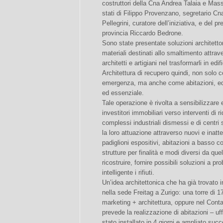
costruttori della Cna Andrea Talaia e Massi
stati di Filippo Provenzano, segretario Cn
Pellegrini, curatore dell’iniziativa, e del pr
provincia Riccardo Bedrone.
Sono state presentate soluzioni architetto
materiali destinati allo smaltimento attraver
architetti e artigiani nel trasformarli in edif
Architettura di recupero quindi, non solo 
emergenza, ma anche come abitazioni, edi
ed essenziale.
Tale operazione è rivolta a sensibilizzare 
investitori immobiliari verso interventi di r
complessi industriali dismessi e di centri 
la loro attuazione attraverso nuovi e inattes
padiglioni espositivi, abitazioni a basso co
strutture per finalità e modi diversi da quell
ricostruire, fornire possibili soluzioni a pr
intelligente i rifiuti.
Un’idea architettonica che ha già trovato 
nella sede Freitag a Zurigo: una torre di 1
marketing + architettura, oppure nel Conta
prevede la realizzazione di abitazioni – uff
stato installato in 4 giorni e ampliato suc