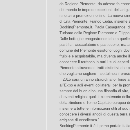
da Regione Piemonte, da adesso fa conoscer
del mondo le imprese eccellenti dell’artig
itinerari e promozioni online. La nuova sin
di Cna Piemonte, Franco Cudia, insieme a 
BookingPiemonte.it, Paola Casagrande, dir
Turismo della Regione Piemonte e Filipp
Dalle botteghe enogastronomiche a quelle 
pastifici, cioccolaterie e pasticcerie, ma 
comune del Piemonte esistono luoghi dove 
fruibile e acquistabile, ma diventa anche il 
conoscere il territorio in tutti i suoi aspet
Piemonte attraverso i tratti distintivi che 
che vogliamo cogliere – sottolinea il pre
Il 2015 sarà un anno straordinario, forse a
all’Expo e agli eventi collaterali per la pr
sempre del buon cibo una filosofia di vita
di eventi religiosi quali il bicentenario de
della Sindone e Torino Capitale europea del
insieme a tutte le informazioni utili al suo 
conoscere i diversi angoli di questa terra 
artigiane di eccellenza.”
BookingPiemonte.it è il primo portale italia