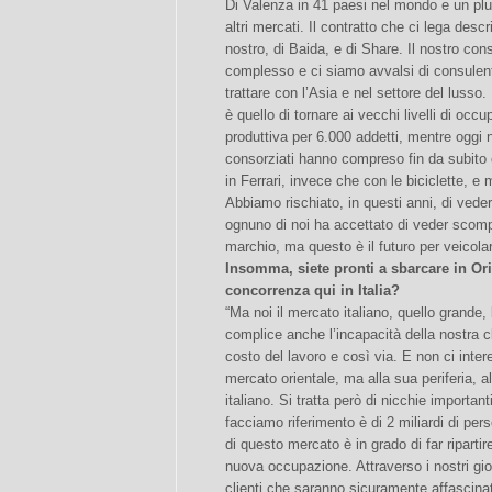
Di Valenza in 41 paesi nel mondo e un pl
altri mercati. Il contratto che ci lega des
nostro, di Baida, e di Share. Il nostro c
complesso e ci siamo avvalsi di consulenti
trattare con l’Asia e nel settore del lusso. 
è quello di tornare ai vecchi livelli di oc
produttiva per 6.000 addetti, mentre oggi n
consorziati hanno compreso fin da subito
in Ferrari, invece che con le biciclette, 
Abbiamo rischiato, in questi anni, di vede
ognuno di noi ha accettato di veder scomp
marchio, ma questo è il futuro per veicolare
Insomma, siete pronti a sbarcare in Or
concorrenza qui in Italia?
“Ma noi il mercato italiano, quello grande,
complice anche l’incapacità della nostra cl
costo del lavoro e così via. E non ci inte
mercato orientale, ma alla sua periferia, a
italiano. Si tratta però di nicchie importan
facciamo riferimento è di 2 miliardi di pe
di questo mercato è in grado di far ripartir
nuova occupazione. Attraverso i nostri gioie
clienti che saranno sicuramente affascinati