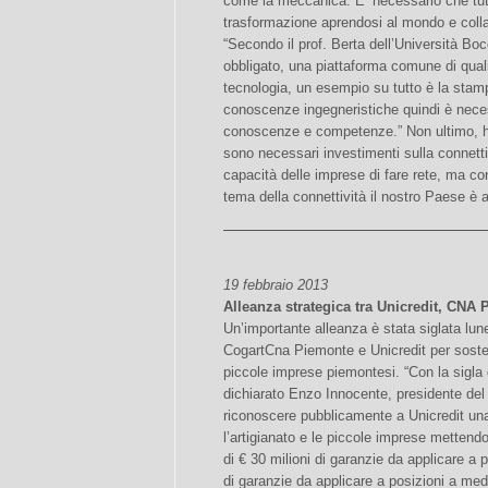
come la meccanica. E’ necessario che tutti
trasformazione aprendosi al mondo e collab
“Secondo il prof. Berta dell’Università Boc
obbligato, una piattaforma comune di qualit
tecnologia, un esempio su tutto è la stam
conoscenze ingegneristiche quindi è nece
conoscenze e competenze.” Non ultimo, ha
sono necessari investimenti sulla connettiv
capacità delle imprese di fare rete, ma con
tema della connettività il nostro Paese è a
19 febbraio 2013
Alleanza strategica tra Unicredit, CN
Un’importante alleanza è stata siglata lu
CogartCna Piemonte e Unicredit per sostene
piccole imprese piemontesi. “Con la sigla 
dichiarato Enzo Innocente, presidente del
riconoscere pubblicamente a Unicredit una
l’artigianato e le piccole imprese mettend
di € 30 milioni di garanzie da applicare a 
di garanzie da applicare a posizioni a med