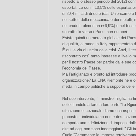
rispetto allo stesso periodo del 2012) conf
esportatrice con il 10,5% delle esportazio
di 20,4 miliardi di euro (dati Unioncamere
nei settori della meccanica e dei metalli, 
nei prodotti alimentari (+6,9%) e nel tess
soprattutto verso i Paesi non europei.
Esiste quindi un mercato globale dei Paes
di qualità, al made in Italy rappresentato d
È qui la via di uscita dalla crisi. Anzi, il 
riscontrato così tanto interesse a livello
per il nostro Paese per partire dalle sue c
l’economia del Paese.
Ma l’artigianato è pronto ad introdurre pro
organizzazione? La CNA Piemonte ne è co
metta in campo politiche a supporto delle
Nel suo intervento, il ministro Trigilia ha t
sollecitandole a fare la loro parte “La Rg
situazione eccezionale diamo una risposta
proposto – individuiamo come destinazione
comporta una ridefinizione di impegni dall
dire ad oggi non sono incoraggianti.” Gli
Cudia “Certamente le imprese tergiversan