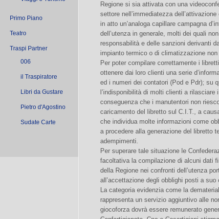
Regione si sia attivata con una videoconf
settore nell’immediatezza dell’attivazione
Primo Piano
in atto un’analoga capillare campagna d’inf
Teatro
dell’utenza in generale, molti dei quali n
responsabilità e delle sanzioni derivanti d
Traspi Partner
impianto termico o di climatizzazione no
006
Per poter compilare correttamente i libretti
ottenere dai loro clienti una serie d’inform
il Traspiratore
ed i numeri dei contatori (Pod e Pdr); su q
Libri da Gustare
l’indisponibilità di molti clienti a rilasciare 
conseguenza che i manutentori non riesco
Pietro d'Agostino
caricamento del libretto sul C.I.T., a caus
che individua molte informazioni come obbl
Sudate Carte
a procedere alla generazione del libretto 
adempimenti.
Per superare tale situazione le Confederaz
facoltativa la compilazione di alcuni dati 
della Regione nei confronti dell’utenza po
all’accettazione degli obblighi posti a suo 
La categoria evidenzia come la demateria
rappresenta un servizio aggiuntivo alle no
giocoforza dovrà essere remunerato generan