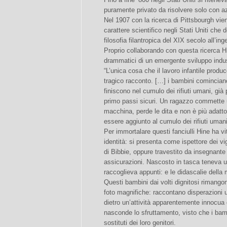
puramente privato da risolvere solo con azi
Nel 1907 con la ricerca di Pittsbourgh vie
carattere scientifico negli Stati Uniti che 
filosofia filantropica del XIX secolo all’in
Proprio collaborando con questa ricerca Hi
drammatici di un emergente sviluppo indus
“L’unica cosa che il lavoro infantile produce
tragico racconto. […] i bambini cominciano
finiscono nel cumulo dei rifiuti umani, già
primo passi sicuri. Un ragazzo commette 
macchina, perde le dita e non è più adatto
essere aggiunto al cumulo dei rifiuti umani
Per immortalare questi fanciulli Hine ha vit
identità: si presenta come ispettore dei vig
di Bibbie, oppure travestito da insegnante
assicurazioni. Nascosto in tasca teneva un
raccoglieva appunti: e le didascalie della
Questi bambini dai volti dignitosi rimangon
foto magnifiche: raccontano disperazioni 
dietro un’attività apparentemente innocua c
nasconde lo sfruttamento, visto che i bam
sostituti dei loro genitori.