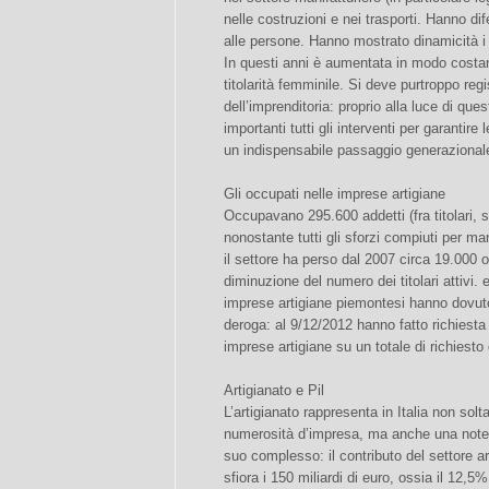
nelle costruzioni e nei trasporti. Hanno dif
alle persone. Hanno mostrato dinamicità i s
In questi anni è aumentata in modo costant
titolarità femminile. Si deve purtroppo reg
dell’imprenditoria: proprio alla luce di q
importanti tutti gli interventi per garantire
un indispensabile passaggio generazional
Gli occupati nelle imprese artigiane
Occupavano 295.600 addetti (fra titolari, s
nonostante tutti gli sforzi compiuti per mant
il settore ha perso dal 2007 circa 19.000 
diminuzione del numero dei titolari attivi. 
imprese artigiane piemontesi hanno dovuto 
deroga: al 9/12/2012 hanno fatto richiesta
imprese artigiane su un totale di richiesto
Artigianato e Pil
L’artigianato rappresenta in Italia non solta
numerosità d’impresa, ma anche una notevo
suo complesso: il contributo del settore ar
sfiora i 150 miliardi di euro, ossia il 12,5