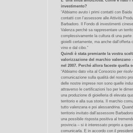
E’ una sfida ambiziosa. Come è nato l’i
investimento?
“Abbiamo avuto i primi contatti con Baida
contatti con l’assessore alle Attività Prod
Barbadoro. Il Fondo di investimenti cinese
Valenza perché sa rappresentare un territo
complessivamente la cultura di una parte 
gioielli certamente, ma anche dall’offerta d
vino e dal cibo.”
Quindi è stata premiante la vostra scel
valorizzazione del marchio valenzano – 
nel 2007. Perché allora faceste quella s
“Abbiamo dato vita al Consorzio per risolv
comunicazione sulla qualità del nostro pro
delle nostre imprese non sono quelle indus
attraverso le certificazioni Iso per le dime
una produzione di gioielleria di elevata qu
territorio e alla sua storia. Il marchio comu
tutto valenzana e poi alessandrina. Quando
territorio invitato dall’assessore Barbador
una possibile risposta positiva al tremen
provincia – si è interessato proprio a que
comunicarla. E in accordo con il president