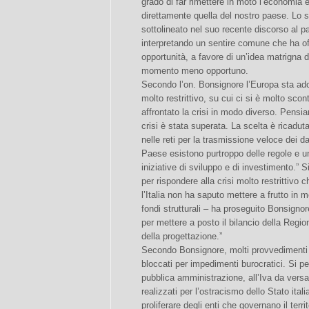
grado di far rimettere in moto l’economia 
direttamente quella del nostro paese. Lo 
sottolineato nel suo recente discorso al 
interpretando un sentire comune che ha off
opportunità, a favore di un’idea matrigna d
momento meno opportuno.
Secondo l’on. Bonsignore l’Europa sta ad
molto restrittivo, su cui ci si è molto scon
affrontato la crisi in modo diverso. Pensi
crisi è stata superata. La scelta è ricadut
nelle reti per la trasmissione veloce dei d
Paese esistono purtroppo delle regole e u
iniziative di sviluppo e di investimento.”
per rispondere alla crisi molto restrittivo
l’Italia non ha saputo mettere a frutto in 
fondi strutturali – ha proseguito Bonsigno
per mettere a posto il bilancio della Regione
della progettazione.”
Secondo Bonsignore, molti provvedimenti
bloccati per impedimenti burocratici. Si pe
pubblica amministrazione, all’Iva da vers
realizzati per l’ostracismo dello Stato italia
proliferare degli enti che governano il terr