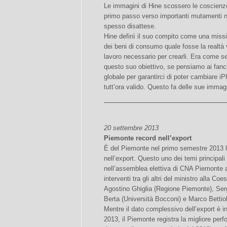
Le immagini di Hine scossero le coscienze
primo passo verso importanti mutamenti ne
spesso disattese.
Hine definì il suo compito come una miss
dei beni di consumo quale fosse la realtà 
lavoro necessario per crearli. Era come s
questo suo obiettivo, se pensiamo ai fanciul
globale per garantirci di poter cambiare iP
tutt’ora valido. Questo fa delle sue immag
20 settembre 2013
Piemonte record nell’export
È del Piemonte nel primo semestre 2013 l
nell’export. Questo uno dei temi principa
nell’assemblea elettiva di CNA Piemonte al
interventi tra gli altri del ministro alla Coes
Agostino Ghiglia (Regione Piemonte), Serg
Berta (Università Bocconi) e Marco Bettiol
Mentre il dato complessivo dell’export è i
2013, il Piemonte registra la migliore perf