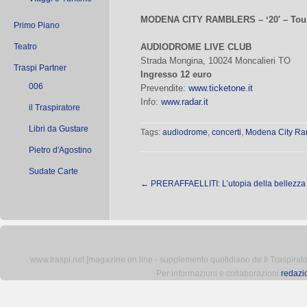
MODENA CITY RAMBLERS –
ʻ20′ – Tou
Primo Piano
Teatro
AUDIODROME LIVE CLUB
Strada Mongina, 10024 Moncalieri TO
Traspi Partner
Ingresso 12 euro
006
Prevendite:
www.ticketone.it
Info:
www.radar.it
il Traspiratore
Libri da Gustare
Tags:
audiodrome
,
concerti
,
Modena City Ra
Pietro d'Agostino
Sudate Carte
←
PRERAFFAELLITI: L’utopia della bellezza
www.traspi.net [magazine on line - supplemento quotidiano de Il Traspiratore 
Per informazioni e collaborazioni
redazi