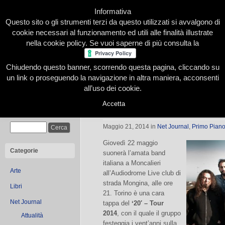
Informativa
Questo sito o gli strumenti terzi da questo utilizzati si avvalgono di
cookie necessari al funzionamento ed utili alle finalità illustrate
nella cookie policy. Se vuoi saperne di più consulta la
Chiudendo questo banner, scorrendo questa pagina, cliccando su
Home
Presentazione
Redazione
Le nostre firme
un link o proseguendo la navigazione in altra maniera, acconsenti
all’uso dei cookie.
Accetta
Modena City Ramblers a Torino!
Cerca
Maggio 21, 2014
in
Net Journal
,
Primo Pian
Giovedì 22 maggio
Categorie
suonerà l’amata band
italiana a Moncalieri
Arte
all’Audiodrome Live club di
strada Mongina, alle ore
Libri
21. Torino è una cara
Net Journal
tappa del
ʻ20′ – Tour
2014
, con il quale il gruppo
Attualità
festeggia i vent’anni sulla