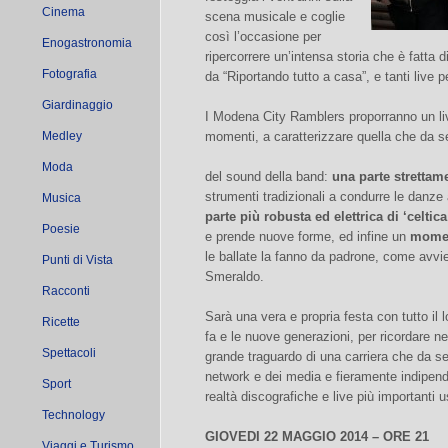
Cinema
scena musicale e coglie
così l’occasione per
Enogastronomia
ripercorrere un’intensa storia che è fatta d
Fotografia
da “Riportando tutto a casa”, e tanti live per
Giardinaggio
I Modena City Ramblers proporranno un liv
Medley
momenti, a caratterizzare quella che da se
Moda
del sound della band:
una parte strettam
strumenti tradizionali a condurre le danze
Musica
parte più robusta ed elettrica di ‘celtic
Poesie
e prende nuove forme, ed infine un
momen
le ballate la fanno da padrone, come avvie
Punti di Vista
Smeraldo.
Racconti
Sarà una vera e propria festa con tutto il l
Ricette
fa e le nuove generazioni, per ricordare ne
Spettacoli
grande traguardo di una carriera che da sem
network e dei media e fieramente indipend
Sport
realtà discografiche e live più importanti u
Technology
GIOVEDI 22 MAGGIO 2014 – ORE 21
Viaggi e Turismo