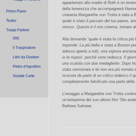
appartenuto alla madre di Ruth è un tener
della tenerezza che accompagnerà Hannah n
Primo Piano
cineasta Margarethe von Trotta è nata a B
Teatro
quale è stato il passato del tuo paese, an
stesso. Questo è il mio cinema, tornare all
Traspi Partner
006
Alla domanda “quale è stata la critica più b
risponde:
La più bella e stata a Boston pr
il Traspiratore
adesso aperta a tutti, una signora anziana
Libri da Gustare
io le risposi: perché sono tedesca. Il gior
una scatola con due medagliette. Dopo ho 
Pietro d'Agostino
stata sterminata e lei non era più tornata i
ricevuta da parte di un critico tedesco il
Sudate Carte
completamente falsificato una parte della 
L’omaggio a Margarethe von Trotta continu
un’anteprima del suo ultimo film “Die ander
Barbara Sukowa.