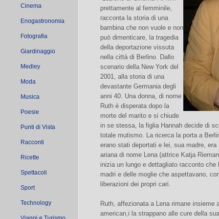
Cinema
prettamente al femminile,
racconta la storia di una
Enogastronomia
bambina che non vuole e non
Fotografia
può dimenticare, la tragedia
della deportazione vissuta
Giardinaggio
nella città di Berlino. Dallo
Medley
scenario della New York del
2001, alla storia di una
Moda
devastante Germania degli
anni 40. Una donna, di nome
Musica
Ruth è disperata dopo la
Poesie
morte del marito e si chiude
in se stessa, la figlia Hannah decide di sc
Punti di Vista
totale mutismo. La ricerca la porta a Berli
Racconti
erano stati deportati e lei, sua madre, er
ariana di nome Lena (attrice Katja Rieman
Ricette
inizia un lungo e dettagliato racconto che 
Spettacoli
madri e delle moglie che aspettavano, co
liberazioni dei propri cari.
Sport
Technology
Ruth, affezionata a Lena rimane insieme a 
american,i la strappano alle cure della s
Viaggi e Turismo