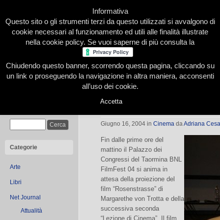
Informativa
Questo sito o gli strumenti terzi da questo utilizzati si avvalgono di
cookie necessari al funzionamento ed utili alle finalità illustrate
nella cookie policy. Se vuoi saperne di più consulta la
Chiudendo questo banner, scorrendo questa pagina, cliccando su
Home
Presentazione
Redazione
Le nostre firme
un link o proseguendo la navigazione in altra maniera, acconsenti
all’uso dei cookie.
Accetta
Margarethe von Trotta
Cerca
Giugno 16, 2004
in
Cinema
da
Adriana Cesa
Fin dalle prime ore del
Categorie
mattino il Palazzo dei
Congressi del Taormina BNL
Arte
FilmFest 04 si anima in
attesa della proiezione del
Libri
film “Rosenstrasse” di
Net Journal
Margarethe von Trotta e della
successiva seconda
Attualità
“Lezione di Cinema”. Il film