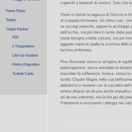
coperchi a barattoli di vernice. Solo che lui
Primo Piano
Viene in mente la ragazza di Guccini in Au
Teatro
di scarpata ferroviaria
. Un clima così, che
ne accorgi neanche, oppure lo acchiappi q
Traspi Partner
dell’occhio, ma poi tieni il centro della pu
006
storie bisogna volerle cercare, ma poi non s
agguato sopra la spalla la scimmia della me
il Traspiratore
lacrima profumata.
Libri da Gustare
Pino Roveredo riesce in un’opera di equil
Pietro d'Agostino
partecipazione, senza annullare la distanz
trasudare la sofferenza. Ironica, senza la
Sudate Carte
scritto Claudio Magris nella sua bellissim
debolezza e insieme con la sacralità dell’
arretra dinanzi ad alcuna anche impudica 
ad alcuna solennità, ma la tira giù dal pie
Padreterno e mostrando i rattoppi nei calzo