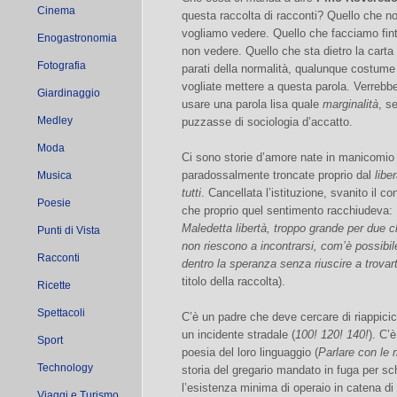
Cinema
questa raccolta di racconti? Quello che n
vogliamo vedere. Quello che facciamo fint
Enogastronomia
non vedere. Quello che sta dietro la carta
Fotografia
parati della normalità, qualunque costume
vogliate mettere a questa parola. Verrebb
Giardinaggio
usare una parola lisa quale
marginalità
, s
Medley
puzzasse di sociologia d’accatto.
Moda
Ci sono storie d’amore nate in manicomio
paradossalmente troncate proprio dal
libe
Musica
tutti
. Cancellata l’istituzione, svanito il co
Poesie
che proprio quel sentimento racchiudeva:
Maledetta libertà, troppo grande per due 
Punti di Vista
non riescono a incontrarsi, com’è possibi
Racconti
dentro la speranza senza riuscire a trovart
titolo della raccolta).
Ricette
Spettacoli
C’è un padre che deve cercare di riappicicar
un incidente stradale (
100! 120! 140!
). C’è
Sport
poesia del loro linguaggio (
Parlare con le 
Technology
storia del gregario mandato in fuga per sc
l’esistenza minima di operaio in catena 
Viaggi e Turismo