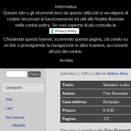
Informativa
Questo sito o gli strumenti terzi da questo utilizzati si avvalgono di
cookie necessari al funzionamento ed utili alle finalità illustrate
nella cookie policy. Se vuoi saperne di più consulta la
Chiudendo questo banner, scorrendo questa pagina, cliccando su
Home
Presentazione
Redazione
Le nostre firme
un link o proseguendo la navigazione in altra maniera, acconsenti
all’uso dei cookie.
Accetta
Mandami a dire
Cerca
Settembre 2, 2005
in
Libri
da
Stefano Mola
Titolo:
Mandami a dire
Categorie
Autore:
Pino Roveredo
Arte
Casa editrice:
Bompiani
Libri
Prezzo:
€ 9,00
Net Journal
Pagine:
171
Attualità
Che cosa ci
manda a dire
Pino Rovered