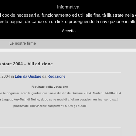
Informativa
i cookie necessari al funzionamento ed utili alle finalità illustrate nel
ta pagina, cliccando su un link o proseguendo la navigazione in altra
Accetta
Le nostre firme
ustare 2004 – VIII edizione
, 2004
in
Libri da Gustare
da
Redazione
Risultato della votazione
ri e buongustai, ecco la graduatoria finale di Libri da Gustare 2004. Martedì 14-XII-2004
 Lingotto Art+Tech di Torino, dopo sette mesi di affollate votazioni on line, sono stati
proclamati i libri vincitori: complimenti a tutti gli autori!