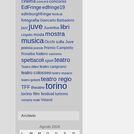
cinema
concorso
concerti
EdFringe
edfringe19
edinburghfringe
festival
fotografia
Giancarlo Barbadoro
juve
libri
Juventus
jazz
mostra
moda
Lingotto
musica
Occhi sulla Juve
poesia
Premio Campiello
poesie
Rosalba Nattero
sanremo
teatro
spettacoli
sport
teatro carignano
Teatro Alfieri
teatro colosseo
teatro espace
teatro regio
teatro gobetti
torino
TFF
theatre
torino film festival
turismo
Voland
venaria reale
Archivio
Agosto 2026
L
M
M
G
V
S
D