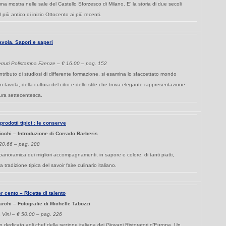
a mostra nelle sale del Castello Sforzesco di Milano. E’ la storia di due secoli
 più antico di inizio Ottocento ai più recenti.
tavola. Sapori e saperi
rruti Polistampa Firenze – € 16.00 – pag. 152
ntributo di studiosi di differente formazione, si esamina lo sfaccettato mondo
 in tavola, della cultura del cibo e dello stile che trova elegante rappresentazione
tura settecentesca.
prodotti tipici : le conserve
icchi – Introduzione di Corrado Barberis
20.66 – pag. 288
panoramica dei migliori accompagnamenti, in sapore e colore, di tanti piatti,
tradizione tipica del savoir faire culinario italiano.
r cento – Ricette di talento
rchi – Fotografie di Michelle Tabozzi
 Vini – € 50.00 – pag. 226
ro dedicato agli chef della sezione italiana dei Giovani Ristoratori d’Europa. Un