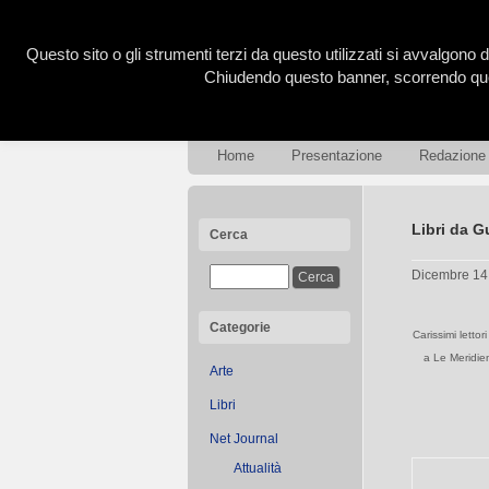
Questo sito o gli strumenti terzi da questo utilizzati si avvalgono d
Chiudendo questo banner, scorrendo ques
Home
Presentazione
Redazione
Libri da G
Cerca
Dicembre 14
Categorie
Carissimi letto
a Le Meridien
Arte
Libri
Net Journal
Attualità