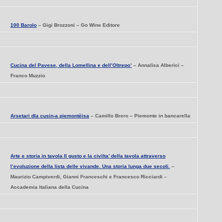
100 Barolo
– Gigi Brozzoni – Go Wine Editore
Cucina del Pavese, della Lomellina e dell’Oltrepo’
– Annalisa Alberici –
Franco Muzzio
Arsetari dla cusin-a piemontèisa
– Camillo Brero – Piemonte in bancarella
Arte e storia in tavola Il gusto e la civilta’ della tavola attraverso
l’evoluzione della lista delle vivande. Una storia lunga due secoli.
–
Maurizio Campiverdi, Gianni Franceschi e Francesco Ricciardi –
Accademia Italiana della Cucina