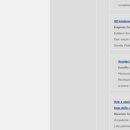
completo 
All’enoteca
Eugenio Co
Edizioni So
Due volumi 
Davide Pall
Arsetari
Camillo
Piemonte
Ricettari
d’amore d
Arte e stori
lista delle
Maurizio C
Accademia I
L’Accademia