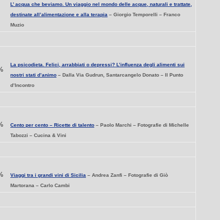
L’ acqua che beviamo. Un viaggio nel mondo delle acque, naturali e trattate,
destinate all’alimentazione e alla terapia
– Giorgio Temporelli – Franco
Muzio
La psicodieta. Felici, arrabbiati o depressi? L’influenza degli alimenti sui
%
nostri stati d’animo
– Dalla Via Gudrun, Santarcangelo Donato – Il Punto
d’Incontro
%
Cento per cento – Ricette di talento
– Paolo Marchi – Fotografie di Michelle
Tabozzi – Cucina & Vini
%
Viaggi tra i grandi vini di Sicilia
– Andrea Zanfi – Fotografie di Giò
Martorana – Carlo Cambi