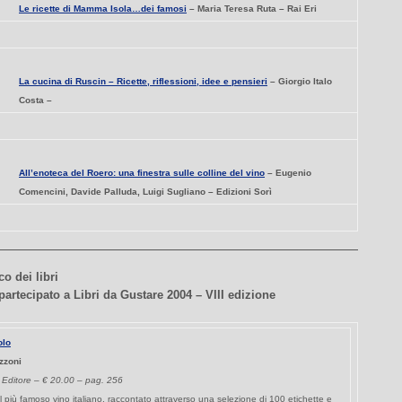
Le ricette di Mamma Isola…dei famosi
– Maria Teresa Ruta – Rai Eri
La cucina di Ruscin – Ricette, riflessioni, idee e pensieri
– Giorgio Italo
Costa –
All’enoteca del Roero: una finestra sulle colline del vino
– Eugenio
Comencini, Davide Palluda, Luigi Sugliano – Edizioni Sorì
o dei libri
artecipato a Libri da Gustare 2004 – VIII edizione
olo
zzoni
Editore – € 20.00 – pag. 256
l più famoso vino italiano, raccontato attraverso una selezione di 100 etichette e