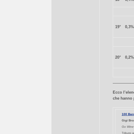
19°
0,3%
20°
0,2%
Ecco l’elenc
che hanno p
100 Bar
Gigi Bro
Go Wine 
Tributo a