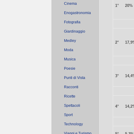
Cinema
1°
20%
Enogastronomia
Fotografia
Giardinaggio
Medley
2°
17,9
Moda
Musica
Poesie
3°
14,4
Punti di Vista
Racconti
Ricette
Spettacoli
4°
14,2
Sport
Technology
Viaggi e Turismo
5°
5,3%