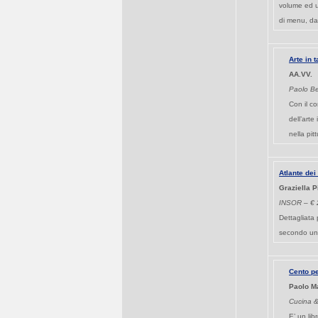
volume ed un
di menu, dal
Arte in 
AA.VV.
Paolo Be
Con il co
dell’arte
nella pit
Atlante dei 
Graziella P
INSOR – € 
Dettagliata 
secondo una 
Cento pe
Paolo Ma
Cucina &
E’ un lib