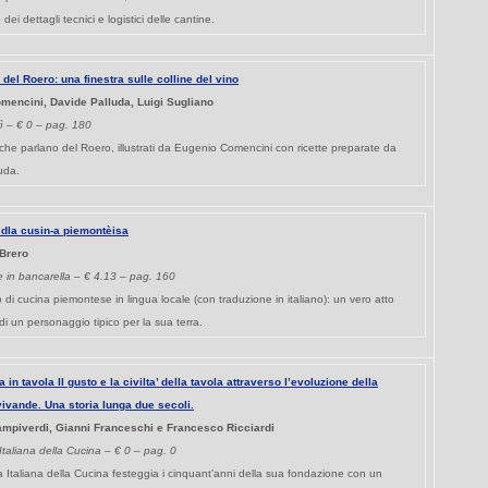
dei dettagli tecnici e logistici delle cantine.
 del Roero: una finestra sulle colline del vino
mencini, Davide Palluda, Luigi Sugliano
rì – € 0 – pag. 180
che parlano del Roero, illustrati da Eugenio Comencini con ricette preparate da
uda.
 dla cusin-a piemontèisa
 Brero
 in bancarella – € 4.13 – pag. 160
o di cucina piemontese in lingua locale (con traduzione in italiano): un vero atto
i un personaggio tipico per la sua terra.
a in tavola Il gusto e la civilta’ della tavola attraverso l’evoluzione della
 vivande. Una storia lunga due secoli.
ampiverdi, Gianni Franceschi e Francesco Ricciardi
taliana della Cucina – € 0 – pag. 0
 Italiana della Cucina festeggia i cinquant’anni della sua fondazione con un