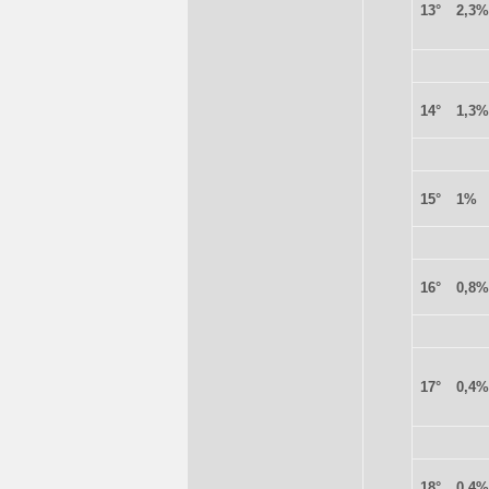
13°
2,3%
14°
1,3%
15°
1%
16°
0,8%
17°
0,4%
18°
0,4%