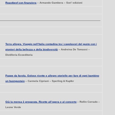
Roastbeef con finanziera
– Armando Gambera – Sori’ edizioni
Terra allegra. Viaggio nell’Italia contadina tra i capolavori del gusto con i
pionieri della bellezza e della biodiversità
– Andreina De Tomassi –
Distilleria Ecoeditoria
Pappe da favola. Golose ricette e allegre storielle per fare di ogni bambino
un buongustaio
– Carmela Cipriani – Sperling & Kupfer
Già la mensa è preparata. Ricette all’opera e al concerto
– Rollin Corrado –
Leone Verde