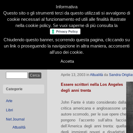
Informativa
Questo sito o gli strumenti terzi da questo utilizzati si avvalgono di
cookie necessari al funzionamento ed utili alle finalità illustrate
nella cookie policy. Se vuoi saperne di più consulta la
Chiudendo questo banner, scorrendo questa pagina, cliccando su
Home
Presentazione
Redazione
Le nostre firme
un link o proseguendo la navigazione in altra maniera, acconsenti
all’uso dei cookie.
Accetta
L’angolo letterario
Cerca
Aprile 13, 2003
in
Attualità
da
Sandra Origlia
Essere scrittori nella Los Angeles
Categorie
degli anni trenta
Arte
John Fante è stato considerato dalla
critica americana e anglosassone un
Libri
autore scomodo, per le sue opere che
Net Journal
pongono l’accento sull’altra faccia
dell’America degli anni trenta: quella
Attualità
degli immigrati poveri e disadattati.