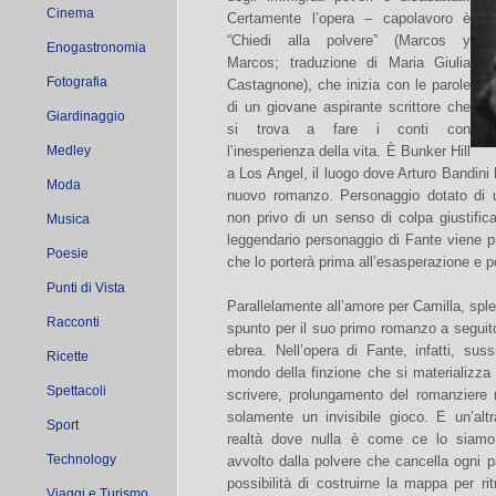
Cinema
Certamente l’opera – capolavoro è
“Chiedi alla polvere” (Marcos y
Enogastronomia
Marcos; traduzione di Maria Giulia
Fotografia
Castagnone), che inizia con le parole
di un giovane aspirante scrittore che
Giardinaggio
si trova a fare i conti con
Medley
l’inesperienza della vita. È Bunker Hill
a Los Angel, il luogo dove Arturo Bandini 
Moda
nuovo romanzo. Personaggio dotato di un
non privo di un senso di colpa giustifica
Musica
leggendario personaggio di Fante viene p
Poesie
che lo porterà prima all’esasperazione e p
Punti di Vista
Parallelamente all’amore per Camilla, spl
Racconti
spunto per il suo primo romanzo a seguit
ebrea. Nell’opera di Fante, infatti, su
Ricette
mondo della finzione che si materializza
Spettacoli
scrivere, prolungamento del romanziere ma
solamente un invisibile gioco. E un’altr
Sport
realtà dove nulla è come ce lo siamo
Technology
avvolto dalla polvere che cancella ogni 
possibilità di costruirne la mappa per rit
Viaggi e Turismo