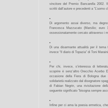
vincitore del Premio Bancarella 2002. Il
scritti dall’autore e precedenti a “L’uomo c
Di argomento assai diverso, ma degno 
Francesca Mazzucato (Marsilio; euro 
ossessionatamente cercato attraverso i me
Di una disarmante attualità per il tema 
invece “Il diario di Topazia” di Toni Maraini
Per chi, invece, s’interessa di lettera
scoprire è senz’altro Orecchio Acerbo 
occasione della Fiera di Bologna due nuo
solidarietà realizzato dal disegnatore spag
di Fabian Negrin, una rivisitazione de
seguente significato “bisogna sempre ascolt
Infine per ci ama la poesia ermetica, ch