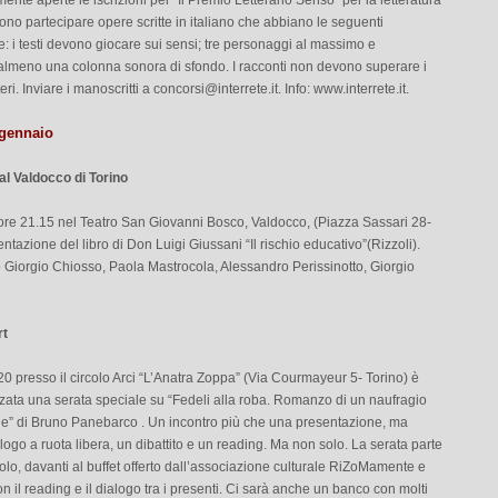
mente aperte le iscrizioni per “Il Premio Letterario Senso” per la letteratura
ono partecipare opere scritte in italiano che abbiano le seguenti
he: i testi devono giocare sui sensi; tre personaggi al massimo e
lmeno una colonna sonora di sfondo. I racconti non devono superare i
eri. Inviare i manoscritti a
concorsi@interrete.it
. Info: www.interrete.it.
 gennaio
al Valdocco di Torino
 ore 21.15 nel Teatro San Giovanni Bosco, Valdocco, (Piazza Sassari 28-
entazione del libro di Don Luigi Giussani “Il rischio educativo”(Rizzoli).
 Giorgio Chiosso, Paola Mastrocola, Alessandro Perissinotto, Giorgio
rt
20 presso il circolo Arci “L’Anatra Zoppa” (Via Courmayeur 5- Torino) è
zzata una serata speciale su “Fedeli alla roba. Romanzo di un naufragio
e” di Bruno Panebarco . Un incontro più che una presentazione, ma
ogo a ruota libera, un dibattito e un reading. Ma non solo. La serata parte
volo, davanti al buffet offerto dall’associazione culturale RiZoMamente e
n il reading e il dialogo tra i presenti. Ci sarà anche un banco con molti