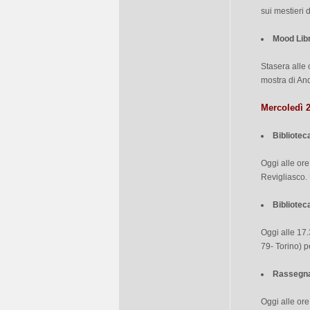
sui mestieri d
Mood Libr
Stasera alle 
mostra di And
Mercoledì 
Bibliotec
Oggi alle ore
Revigliasco. 
Bibliote
Oggi alle 17
79- Torino) p
Rassegna
Oggi alle ore