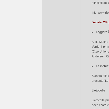
altri titoli 
Info: www.ri
Sabato 28 
Leggere 
Anita Molino 
Verde. Il prim
(C.so Unione 
Andersen. Cib
Le inchie
Stasera alle 
presenta “Le 
Lietocolle
Lietocolle pr
poeti esordi