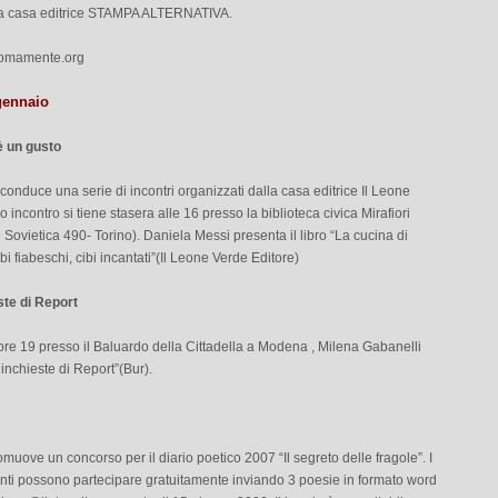
della casa editrice STAMPA ALTERNATIVA.
zomamente.org
gennaio
è un gusto
conduce una serie di incontri organizzati dalla casa editrice Il Leone
o incontro si tiene stasera alle 16 presso la biblioteca civica Mirafiori
Sovietica 490- Torino). Daniela Messi presenta il libro “La cucina di
i fiabeschi, cibi incantati”(Il Leone Verde Editore)
ste di Report
ore 19 presso il Baluardo della Cittadella a Modena , Milena Gabanelli
inchieste di Report”(Bur).
omuove un concorso per il diario poetico 2007 “Il segreto delle fragole”. I
enti possono partecipare gratuitamente inviando 3 poesie in formato word