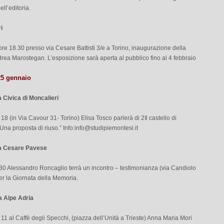
ell’editoria.
i
ore 18.30 presso via Cesare Battisti 3/e a Torino, inaugurazione della
rea Marostegan. L’esposizione sarà aperta al pubblico fino al 4 febbraio
25 gennaio
a Civica di Moncalieri
 18 (in Via Cavour 31- Torino) Elisa Tosco parlerà di 2Il castello di
Una proposta di riuso.” Info:
info@studipiemontesi.it
ca Cesare Pavese
.30 Alessandro Roncaglio terrà un incontro – testimonianza (via Candiolo
er la Giornata della Memoria.
 Alpe Adria
 11 al Caffè degli Specchi, (piazza dell’Unità a Trieste) Anna Maria Mori