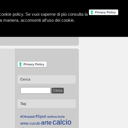
la cookie policy. Se vuoi saperne di più consulta la
 maniera, acconsenti all’uso dei cookie.
Cerca
Tag
#Sport
#Olimpiadi
andrea borla
calcio
arte
anna cuculo