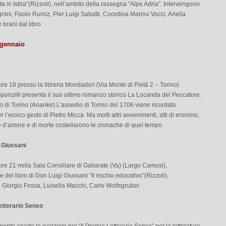
a in Istria”(Rizzoli), nell’ambito della rassegna “Alpe Adria”. Intervengono
ini, Paolo Rumiz, Pier Luigi Sabatti. Coordina Marino Vocci. Ariella
brani dal libro
 gennaio
ore 18 presso la libreria Mondadori (Via Monte di Pietà 2 – Torino)
ponzilli presenta il suo ultimo romanzo storico La Locanda del Peccatore.
 di Torino (Ananke).L’assedio di Torino del 1706 viene ricordato
r l’eroico gesto di Pietro Micca. Ma molti altri avvenimenti, atti di eroismo,
rie d’amore e di morte costellarono le cronache di quel tempo.
 Giussani
ore 21 nella Sala Consiliare di Gallarate (Va) (Largo Camusi),
 del libro di Don Luigi Giussani “Il rischio educativo”(Rizzoli).
 Giorgio Fossa, Luisella Macchi, Carlo Wolfsgruber.
etterario Senso