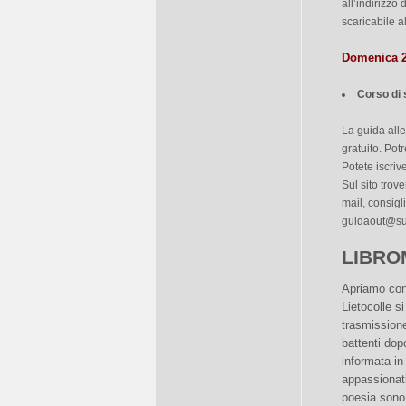
all’indirizzo
d
scaricabile a
Domenica 2
Corso di 
La guida alle
gratuito. Pot
Potete iscriv
Sul sito trove
mail, consigli
guidaout@su
LIBRO
Apriamo con 
Lietocolle s
trasmissione
battenti dop
informata in
appassionati
poesia sono 