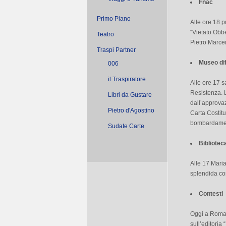
Fnac
Primo Piano
Alle ore 18 
“Vietato Obb
Teatro
Pietro Marce
Traspi Partner
Museo dif
006
il Traspiratore
Alle ore 17 
Resistenza. L
Libri da Gustare
dall’approvazi
Pietro d'Agostino
Carta Costitu
bombardamen
Sudate Carte
Bibliotec
Alle 17 Maria
splendida cor
Contesti
Oggi a Roma p
sull’editoria