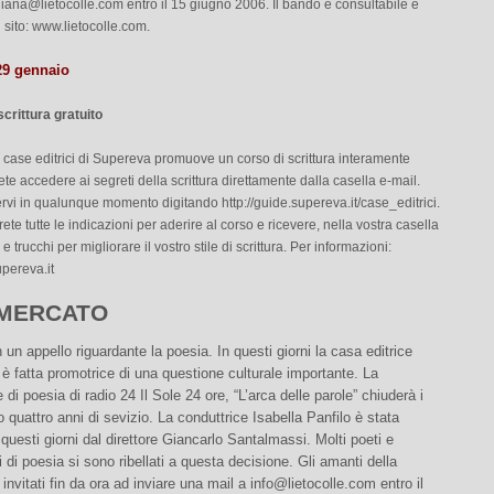
iana@lietocolle.com
entro il 15 giugno 2006. Il bando è consultabile e
l sito: www.lietocolle.com.
9 gennaio
scrittura gratuito
 case editrici di Supereva promuove un corso di scrittura interamente
rete accedere ai segreti della scrittura direttamente dalla casella e-mail.
ervi in qualunque momento digitando http://guide.supereva.it/case_editrici.
rete tutte le indicazioni per aderire al corso e ricevere, nella vostra casella
 e trucchi per migliorare il vostro stile di scrittura. Per informazioni:
pereva.it
MERCATO
un appello riguardante la poesia. In questi giorni la casa editrice
i è fatta promotrice di una questione culturale importante. La
 di poesia di radio 24 Il Sole 24 ore, “L’arca delle parole” chiuderà i
o quattro anni di sevizio. La conduttrice Isabella Panfilo è stata
 questi giorni dal direttore Giancarlo Santalmassi. Molti poeti e
 di poesia si sono ribellati a questa decisione. Gli amanti della
invitati fin da ora ad inviare una mail a
info@lietocolle.com
entro il