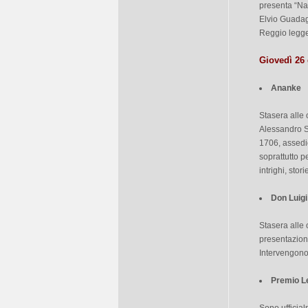
presenta “Nat
Elvio Guadagn
Reggio legge 
Giovedì 26
Ananke
Stasera alle 
Alessandro S
1706, assedio
soprattutto pe
intrighi, sto
Don Luigi
Stasera alle 
presentazione
Intervengono
Premio L