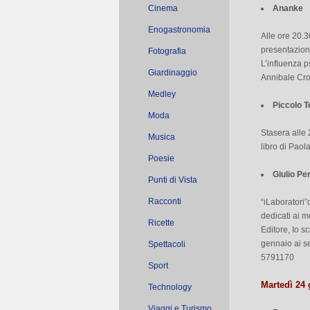
Cinema
Ananke
Enogastronomia
Alle ore 20.3
presentazione
Fotografia
L’influenza p
Giardinaggio
Annibale Cro
Medley
Piccolo T
Moda
Stasera alle 
Musica
libro di Paol
Poesie
Giulio Pe
Punti di Vista
Racconti
“iLaboratori”
dedicati ai me
Ricette
Editore, Io s
gennaio ai se
Spettacoli
5791170
Sport
Martedì 24
Technology
Viaggi e Turismo