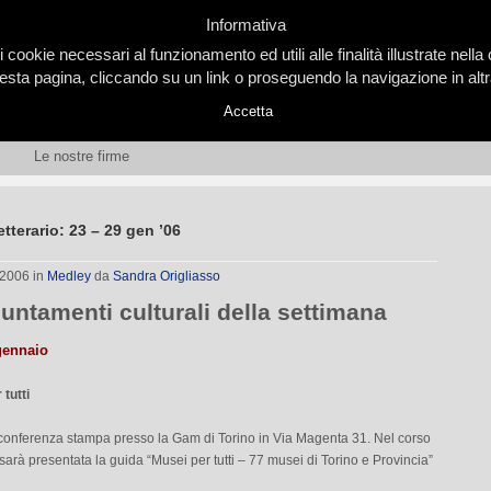
Informativa
i cookie necessari al funzionamento ed utili alle finalità illustrate nel
ta pagina, cliccando su un link o proseguendo la navigazione in altra
Accetta
Le nostre firme
etterario: 23 – 29 gen ’06
 2006
in
Medley
da
Sandra Origliasso
untamenti culturali della settimana
gennaio
tutti
 conferenza stampa presso la Gam di Torino in Via Magenta 31. Nel corso
 sarà presentata la guida “Musei per tutti – 77 musei di Torino e Provincia”