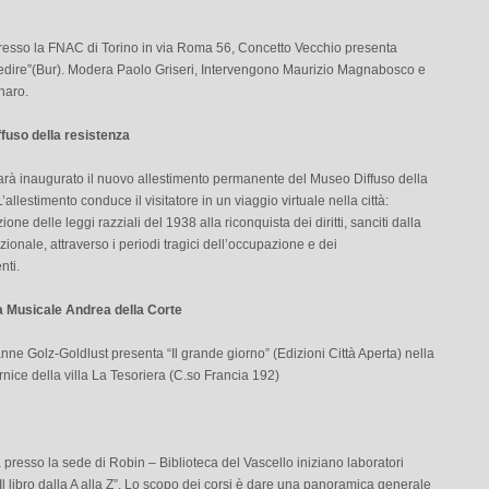
presso la FNAC di Torino in via Roma 56, Concetto Vecchio presenta
edire”(Bur). Modera Paolo Griseri, Intervengono Maurizio Magnabosco e
naro.
fuso della resistenza
sarà inaugurato il nuovo allestimento permanente del Museo Diffuso della
’allestimento conduce il visitatore in un viaggio virtuale nella città:
one delle leggi razziali del 1938 alla riconquista dei diritti, sanciti dalla
zionale, attraverso i periodi tragici dell’occupazione e dei
ti.
a Musicale Andrea della Corte
nne Golz-Goldlust presenta “Il grande giorno” (Edizioni Città Aperta) nella
nice della villa La Tesoriera (C.so Francia 192)
resso la sede di Robin – Biblioteca del Vascello iniziano laboratori
 “Il libro dalla A alla Z”. Lo scopo dei corsi è dare una panoramica generale