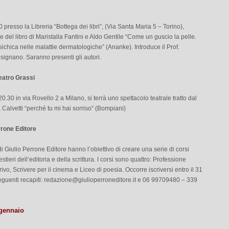
0 presso la Libreria “Bottega dei libri”, (Via Santa Maria 5 – Torino),
 del libro di Maristalla Fantini e Aldo Gentile “Come un guscio la pelle.
sichica nelle malattie dermatologiche” (Ananke). Introduce il Prof.
signano. Saranno presenti gli autori.
eatro Grassi
20.30 in via Rovello 2 a Milano, si terrà uno spettacolo teatrale tratto dal
a Calvetti “perché tu mi hai sorriso” (Bompiani)
rrone Editore
di Giulio Perrone Editore hanno l’obiettivo di creare una serie di corsi
stieri dell’editoria e della scrittura. I corsi sono quattro: Professione
crivo, Scrivere per il cinema e Liceo di poesia. Occorre iscriversi entro il 31
guenti recapiti:
redazione@giulioperroneditore.it
e 06 99709480 – 339
 gennaio