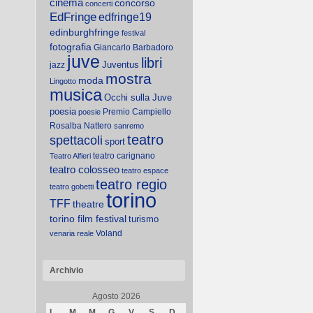
cinema
concorso
concerti
EdFringe
edfringe19
edinburghfringe
festival
fotografia
Giancarlo Barbadoro
juve
libri
Juventus
jazz
mostra
moda
Lingotto
musica
Occhi sulla Juve
poesia
Premio Campiello
poesie
Rosalba Nattero
sanremo
teatro
spettacoli
sport
teatro carignano
Teatro Alfieri
teatro colosseo
teatro espace
teatro regio
teatro gobetti
torino
TFF
theatre
torino film festival
turismo
Voland
venaria reale
Archivio
Agosto 2026
L
M
M
G
V
S
D