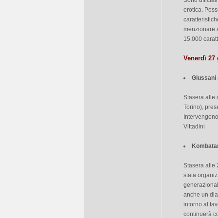
Sono ufficial
erotica. Poss
caratteristic
menzionare a
15.000 caratt
Venerdì 27
Giussani 
Stasera alle
Torino), pres
Intervengono
Vittadini
Kombata
Stasera alle 
stata organi
generazional
anche un dial
intorno al ta
continuerà co