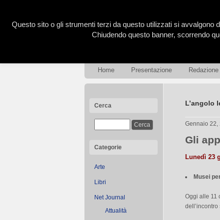
Questo sito o gli strumenti terzi da questo utilizzati si avvalgono d
Chiudendo questo banner, scorrendo ques
Home
Presentazione
Redazione
L’angolo l
Cerca
Gennaio 22,
Gli app
Categorie
Lunedì 23 
Arte
Musei per 
Libri
Oggi alle 11
Net Journal
dell’incontro
Attualità